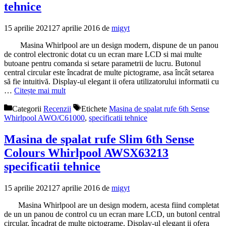
tehnice
15 aprilie 2021
27 aprilie 2016
de
migyt
Masina Whirlpool are un design modern, dispune de un panou
de control electronic dotat cu un ecran mare LCD si mai multe
butoane pentru comanda si setare parametrii de lucru. Butonul
central circular este încadrat de multe pictograme, asa încât setarea
să fie intuitivă. Display-ul elegant ii ofera utilizatorului informatii cu
…
Citește mai mult
Categorii
Recenzii
Etichete
Masina de spalat rufe 6th Sense
Whirlpool AWO/C61000
,
specificatii tehnice
Masina de spalat rufe Slim 6th Sense
Colours Whirlpool AWSX63213
specificatii tehnice
15 aprilie 2021
27 aprilie 2016
de
migyt
Masina Whirlpool are un design modern, acesta fiind completat
de un un panou de control cu un ecran mare LCD, un butonl central
circular, încadrat de multe pictograme. Display-ul elegant ii ofera