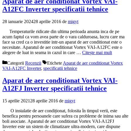
Aparat de aer conditionat Vortex VAI-
A12FC Inverter specificatii tehnice
28 ianuarie 2024
28 aprilie 2016
de
migyt
Temperaturile ridicate din ultima perioada anunta inca de pe
acum faptul ca vom avea parte de o vara calduroasa, lucru care ma
face sa cred ca o investitie intr-un aparat de aer conditionat este o
necesitate. Aparatul de aer conditionat Vortex VAI-A12FC este o
alegere de luat in seama in cazul in care …
Citește mai mult
Categorii
Recenzii
Etichete
Aparat de aer conditionat Vortex
VAI-A12FC Inverter
,
specificatii tehnice
Aparat de aer conditionat Vortex VAI-
A12FJ Inverter specificatii tehnice
15 aprilie 2021
28 aprilie 2016
de
migyt
O instalatie de aer condiționat, folosita în timpul verii, este
benefica pentru persoanele care sufera cu probleme de inima sau alte
boli asociate. Aparatul de aer conditionat Vortex VAI-A12FJ
Inverter este un sistem de climatizare ultra-modern, care dispune