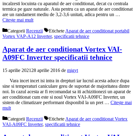
incalzesti locuinta cu aparatul de aer conditionat, decat cu centrala
termica pe gaze naturale. Asta pentru ca un aparat de aer conditionat
are un randament mediu de 3,2-3,6 unitati, adica pentru un …
Citește mai mult
Categorii
Recenzii
Etichete
Aparat de aer conditionat portabil
Vortex VAP-A12 Inverter
,
specificatii tehnice
Aparat de aer conditionat Vortex VAI-
A09FC Inverter specificatii tehnice
15 aprilie 2021
28 aprilie 2016
de
migyt
Vara incet incet isi intra in drepturi iar lucrul acesta aduce dupa
sine si temperaturi caniculare greu de suportat de majoritatea dintre
noi. In cazul acesta ar fi recomandat sa iti achizitionezi un aparat de
aer conditionat cum este si noul Vortex VAI-A09FC Inverter, un
sistem de climatizare performant disponibil la un pret …
Citește mai
mult
Categorii
Recenzii
Etichete
Aparat de aer conditionat Vortex
VAI-A09FC Inverter
,
specificatii tehnice