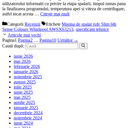
utilizatorului informatii cu privire la etapa spalarii, timpul ramas pana
la finalizarea programului, temperatura apei si viteza de centrifugare,
astfel incat acesta …
Citește mai mult
Categorii
Recenzii
Etichete
Masina de spalat rufe Slim 6th
Sense Colours Whirlpool AWSX63213
,
specificatii tehnice
Articole mai vechi
Pagina
1
Pagina
2
…
Pagina
10
Următor
→
Caută după:
iunie 2026
mai 2026
februarie 2026
ianuarie 2026
noiembrie 2025
august 2025
iulie 2025
iunie 2025
mai 2025
aprilie 2025
ianuarie 2025
decembrie 2024
noiembrie 2024
iunie 2024