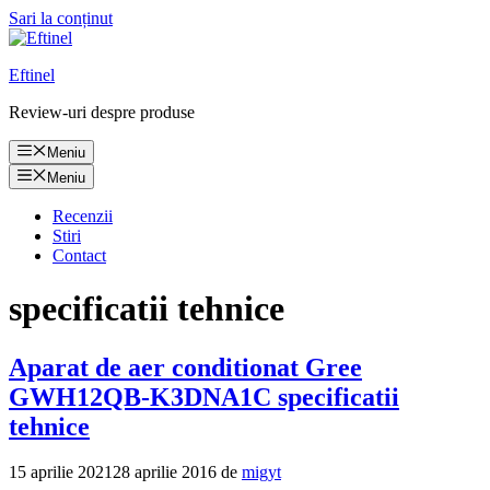
Sari la conținut
Eftinel
Review-uri despre produse
Meniu
Meniu
Recenzii
Stiri
Contact
specificatii tehnice
Aparat de aer conditionat Gree
GWH12QB-K3DNA1C specificatii
tehnice
15 aprilie 2021
28 aprilie 2016
de
migyt