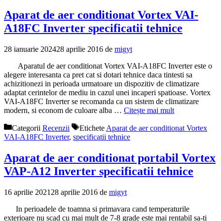
Aparat de aer conditionat Vortex VAI-
A18FC Inverter specificatii tehnice
28 ianuarie 2024
28 aprilie 2016
de
migyt
Aparatul de aer conditionat Vortex VAI-A18FC Inverter este o
alegere interesanta ca pret cat si dotari tehnice daca tintesti sa
achizitionezi in perioada urmatoare un dispozitiv de climatizare
adaptat cerintelor de mediu in cazul unei incaperi spatioase. Vortex
VAI-A18FC Inverter se recomanda ca un sistem de climatizare
modern, si econom de culoare alba …
Citește mai mult
Categorii
Recenzii
Etichete
Aparat de aer conditionat Vortex
VAI-A18FC Inverter
,
specificatii tehnice
Aparat de aer conditionat portabil Vortex
VAP-A12 Inverter specificatii tehnice
16 aprilie 2021
28 aprilie 2016
de
migyt
In perioadele de toamna si primavara cand temperaturile
exterioare nu scad cu mai mult de 7-8 grade este mai rentabil sa-ti