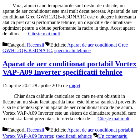
Vara, atunci cand temperaturile sunt destul de ridicate, un
aparat de aer conditionat este mai mult decat necesar. Aparatul de aer
conditionat Gree GWH12QB-K3DNA1C este o alegere interesanta
atat ca pret cat si performante tehnice, un dispozitiv de climatizare
optimizat pentru a obtine performante la racire in timp. Acest aparat
de ultima …
Citește mai mult
Categorii
Recenzii
Etichete
Aparat de aer conditionat Gree
GWH12QB-K3DNA1C
,
specificatii tehnice
Aparat de aer conditionat portabil Vortex
VAP-A09 Inverter specificatii tehnice
15 aprilie 2021
28 aprilie 2016
de
migyt
Chiar daca caldurile caniculare cu care ne-am obisnuit in
fiecare an nu si-au facut aparitia inca, este bine sa gandesti preventiv
si sa te orientezi spre un aparat de aer conditionat inca de pe acum.
Vortex VAP-A09 Inverter este un sistem de climatizare portabil care
recent si-a facut prezenta si in oferta celor de …
Citește mai mult
Categorii
Recenzii
Etichete
Aparat de aer conditionat portabil
Vortex VAP-A09 Inverter
,
specificatii tehnice
Un comentariu