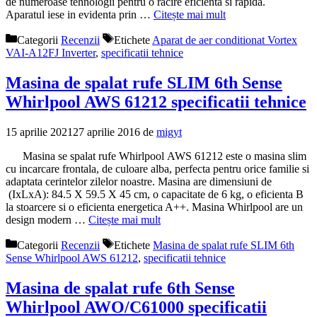
de numeroase tehnologii pentru o racire eficienta si rapida.
Aparatul iese in evidenta prin …
Citește mai mult
Categorii
Recenzii
Etichete
Aparat de aer conditionat Vortex
VAI-A12FJ Inverter
,
specificatii tehnice
Masina de spalat rufe SLIM 6th Sense
Whirlpool AWS 61212 specificatii tehnice
15 aprilie 2021
27 aprilie 2016
de
migyt
Masina se spalat rufe Whirlpool AWS 61212 este o masina slim
cu incarcare frontala, de culoare alba, perfecta pentru orice familie si
adaptata cerintelor zilelor noastre. Masina are dimensiuni de
(IxLxA): 84.5 X 59.5 X 45 cm, o capacitate de 6 kg, o eficienta B
la stoarcere si o eficienta energetica A++. Masina Whirlpool are un
design modern …
Citește mai mult
Categorii
Recenzii
Etichete
Masina de spalat rufe SLIM 6th
Sense Whirlpool AWS 61212
,
specificatii tehnice
Masina de spalat rufe 6th Sense
Whirlpool AWO/C61000 specificatii