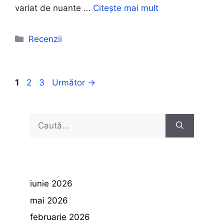
variat de nuante …
Citește mai mult
Categorii
Recenzii
Pagina
Pagina
Pagina
1
2
3
Următor
→
Caută
după:
iunie 2026
mai 2026
februarie 2026