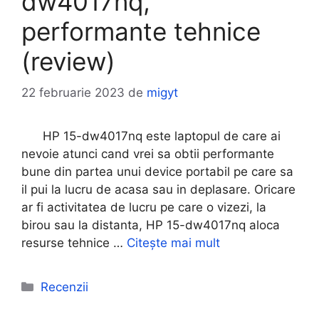
dw4017nq,
performante tehnice
(review)
22 februarie 2023
de
migyt
HP 15-dw4017nq este laptopul de care ai
nevoie atunci cand vrei sa obtii performante
bune din partea unui device portabil pe care sa
il pui la lucru de acasa sau in deplasare. Oricare
ar fi activitatea de lucru pe care o vizezi, la
birou sau la distanta, HP 15-dw4017nq aloca
resurse tehnice …
Citește mai mult
Categorii
Recenzii