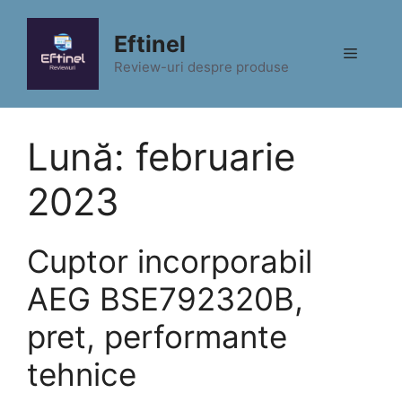
Sari
la
Eftinel
Meniu
conținut
Review-uri despre produse
Lună:
februarie
2023
Cuptor incorporabil
AEG BSE792320B,
pret, performante
tehnice