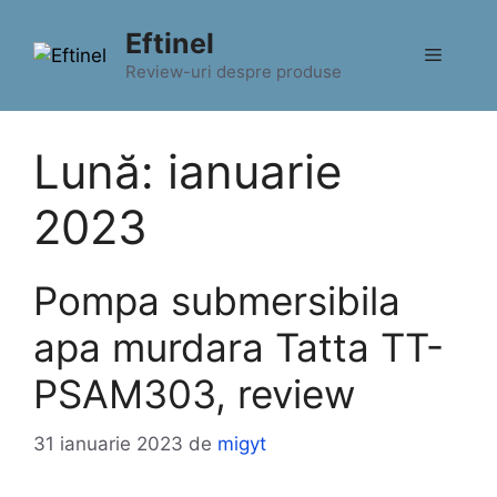
Sari
Eftinel
la
Meniu
conținut
Review-uri despre produse
Lună:
ianuarie
2023
Pompa submersibila
apa murdara Tatta TT-
PSAM303, review
31 ianuarie 2023
de
migyt