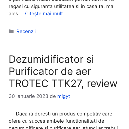
regasi cu siguranta utilitatea si in casa ta, mai
ales …
Citește mai mult
Categorii
Recenzii
Dezumidificator si
Purificator de aer
TROTEC TTK27, review
30 ianuarie 2023
de
migyt
Daca iti doresti un produs competitiv care
ofera cu succes ambele functionalitati de
dezumidificare si purificare aer, atunci ar trebui