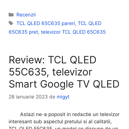
Categorii
Recenzii
Etichete
TCL QLED 65C635 pareri
,
TCL QLED
65C635 pret
,
televizor TCL QLED 65C635
Review: TCL QLED
55C635, televizor
Smart Google TV QLED
28 ianuarie 2023
de
migyt
Astazi ne-a poposit in redactie un televizor
interesant sub aspectul pretului si al calitatii,
TCL QLED 55C635, un model ce dispune de un