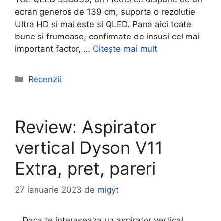
ecran generos de 139 cm, suporta o rezolutie
Ultra HD si mai este si QLED. Pana aici toate
bune si frumoase, confirmate de insusi cel mai
important factor, …
Citește mai mult
Categorii
Recenzii
Review: Aspirator
vertical Dyson V11
Extra, pret, pareri
27 ianuarie 2023
de
migyt
Daca te intereseaza un aspirator vertical