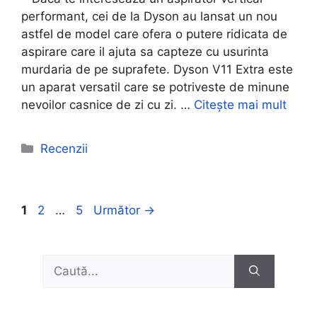
performant, cei de la Dyson au lansat un nou
astfel de model care ofera o putere ridicata de
aspirare care il ajuta sa capteze cu usurinta
murdaria de pe suprafete. Dyson V11 Extra este
un aparat versatil care se potriveste de minune
nevoilor casnice de zi cu zi. …
Citește mai mult
Categorii
Recenzii
Pagina
Pagina
Pagina
1
2
…
5
Următor
→
Caută
după: