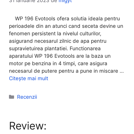
31 ianuarie 2023
de
migyt
WP 196 Evotools ofera solutia ideala pentru
perioadele din an atunci cand seceta devine un
fenomen persistent la nivelul culturilor,
asigurand necesarul zilnic de apa pentru
supravietuirea plantatiei. Functionarea
aparatului WP 196 Evotools are la baza un
motor pe benzina in 4 timpi, care asigura
necesarul de putere pentru a pune in miscare …
Citește mai mult
Categorii
Recenzii
Review: