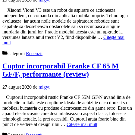
Xiaomi Viomi V3 este un robot de aspirare ce actioneaza
independent, cu comanda din aplicatia mobila proprie. Tehnologia
evolueaza, iar acum noile modele de aspiratoare robotice sunt
capabile sa deosebeasca obstacolele sau sa recunoasca singure
murdaria din jurul lor. Practic modelul acesta este un upgrade la
versiunea lansata anul trecut V2, fiind disponibile …
Citește mai
mult
Categorii
Recenzii
Cuptor incorporabil Franke CF 65 M
GF/F, performante (review)
27 august 2020
de
migyt
Cuptorul incorporabil rustic Franke CF 55M GF/N avand linia de
productie in Italia este o optiune ideala de achizitie daca doresti sa
mobilezi bucataria cu produse electrocasnice din gama retro. Este un
aparat electrocasnic care desi infatiseaza o aspect clasic, foloseste
tehnologii actuale, la pret accesibil. Cuptorul arata foarte bine din
punct de vedere al design-ului …
Citește mai mult