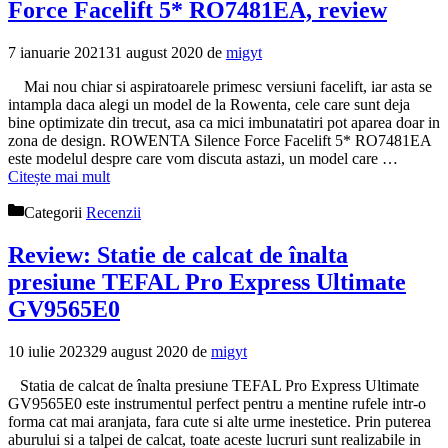
Force Facelift 5* RO7481EA, review
7 ianuarie 2021
31 august 2020
de
migyt
Mai nou chiar si aspiratoarele primesc versiuni facelift, iar asta se
intampla daca alegi un model de la Rowenta, cele care sunt deja
bine optimizate din trecut, asa ca mici imbunatatiri pot aparea doar in
zona de design. ROWENTA Silence Force Facelift 5* RO7481EA
este modelul despre care vom discuta astazi, un model care …
Citește mai mult
Categorii
Recenzii
Review: Statie de calcat de înalta
presiune TEFAL Pro Express Ultimate
GV9565E0
10 iulie 2023
29 august 2020
de
migyt
Statia de calcat de înalta presiune TEFAL Pro Express Ultimate
GV9565E0 este instrumentul perfect pentru a mentine rufele intr-o
forma cat mai aranjata, fara cute si alte urme inestetice. Prin puterea
aburului si a talpei de calcat, toate aceste lucruri sunt realizabile in