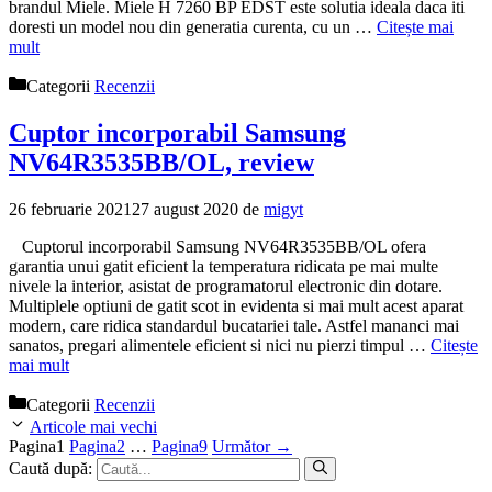
brandul Miele. Miele H 7260 BP EDST este solutia ideala daca iti
doresti un model nou din generatia curenta, cu un …
Citește mai
mult
Categorii
Recenzii
Cuptor incorporabil Samsung
NV64R3535BB/OL, review
26 februarie 2021
27 august 2020
de
migyt
Cuptorul incorporabil Samsung NV64R3535BB/OL ofera
garantia unui gatit eficient la temperatura ridicata pe mai multe
nivele la interior, asistat de programatorul electronic din dotare.
Multiplele optiuni de gatit scot in evidenta si mai mult acest aparat
modern, care ridica standardul bucatariei tale. Astfel mananci mai
sanatos, pregari alimentele eficient si nici nu pierzi timpul …
Citește
mai mult
Categorii
Recenzii
Articole mai vechi
Pagina
1
Pagina
2
…
Pagina
9
Următor
→
Caută după: