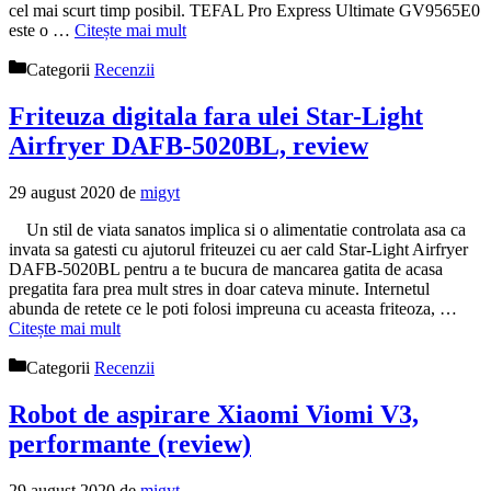
cel mai scurt timp posibil. TEFAL Pro Express Ultimate GV9565E0
este o …
Citește mai mult
Categorii
Recenzii
Friteuza digitala fara ulei Star-Light
Airfryer DAFB-5020BL, review
29 august 2020
de
migyt
Un stil de viata sanatos implica si o alimentatie controlata asa ca
invata sa gatesti cu ajutorul friteuzei cu aer cald Star-Light Airfryer
DAFB-5020BL pentru a te bucura de mancarea gatita de acasa
pregatita fara prea mult stres in doar cateva minute. Internetul
abunda de retete ce le poti folosi impreuna cu aceasta friteoza, …
Citește mai mult
Categorii
Recenzii
Robot de aspirare Xiaomi Viomi V3,
performante (review)
29 august 2020
de
migyt