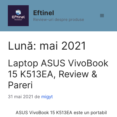
Sari
la
Eftinel
Meniu
conținut
Review-uri despre produse
Lună:
mai 2021
Laptop ASUS VivoBook
15 K513EA, Review &
Pareri
31 mai 2021
de
migyt
ASUS VivoBook 15 K513EA este un portabil