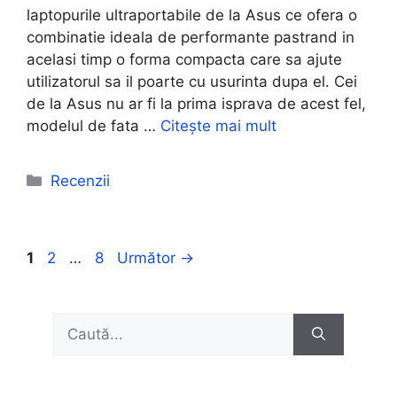
laptopurile ultraportabile de la Asus ce ofera o
combinatie ideala de performante pastrand in
acelasi timp o forma compacta care sa ajute
utilizatorul sa il poarte cu usurinta dupa el. Cei
de la Asus nu ar fi la prima isprava de acest fel,
modelul de fata …
Citește mai mult
Categorii
Recenzii
Pagina
Pagina
Pagina
1
2
…
8
Următor
→
Caută
după: