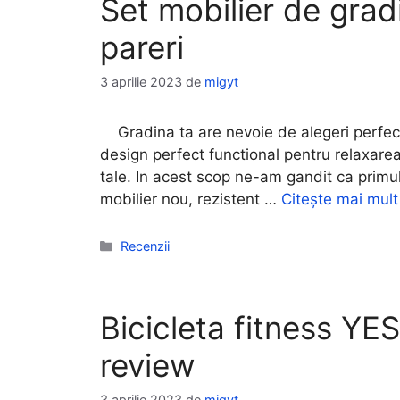
Set mobilier de gradi
pareri
3 aprilie 2023
de
migyt
Gradina ta are nevoie de alegeri perfecte
design perfect functional pentru relaxarea i
tale. In acest scop ne-am gandit ca primul 
mobilier nou, rezistent …
Citește mai mult
Categorii
Recenzii
Bicicleta fitness Y
review
3 aprilie 2023
de
migyt