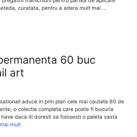
pregatirii manichiurii pentru partea de aplicare
 neteda, curatata, pentru a adera mult mai …
ipermanenta 60 buc
il art
onail aduce in prin plan cele mai cautate 60 de
nte, o colectie completa care poate fi bucuria
t have daca iti doresti sa folosesti o paleta vasta
 mai mult