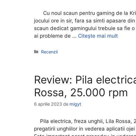
Cu noul scaun pentru gaming de la Kring
jocului ore in sir, fara sa simti apasare d
scaun dedicat gamingului trebuie sa fie o p
ai probleme de …
Citește mai mult
Categorii
Recenzii
Review: Pila electrica
Rossa, 25.000 rpm
6 aprilie 2023
de
migyt
Pila electrica, freza unghii, Lila Rossa, 
pregatirii unghiilor in vederea aplicatii oje