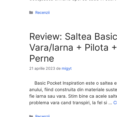
Categorii
Recenzii
Review: Saltea Basic
Vara/Iarna + Pilota 
Perne
21 aprilie 2023
de
migyt
Basic Pocket Inspiration este o saltea exc
anului, fiind construita din materiale sust
fie iarna sau vara. Stim bine ca acele salt
problema vara cand transpiri, la fel si …
C
Categorii
Recenzii