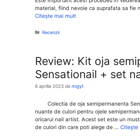
Este important acest procedeu in vederea 
material, fiind nevoie ca suprafata sa fie
Citește mai mult
Categorii
Recenzii
Review: Kit oja sem
Sensationail + set na
6 aprilie 2023
de
migyt
Colectia de oja semipermanenta Sensati
nuante de culori pentru ojele semipermane
oricarui nail artist. Acest set este un mus
de culori din care poti alege de …
Citește