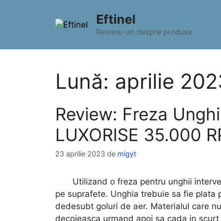
Sari
Eftinel
la
conținut
Review-uri despre produse
Lună:
aprilie 20
Review: Freza Unghi
LUXORISE 35.000 RP
23 aprilie 2023
de
migyt
Utilizand o freza pentru unghii intervenim
pe suprafete. Unghia trebuie sa fie plata p
dedesubt goluri de aer. Materialul care n
decojeasca urmand apoi sa cada in scurt