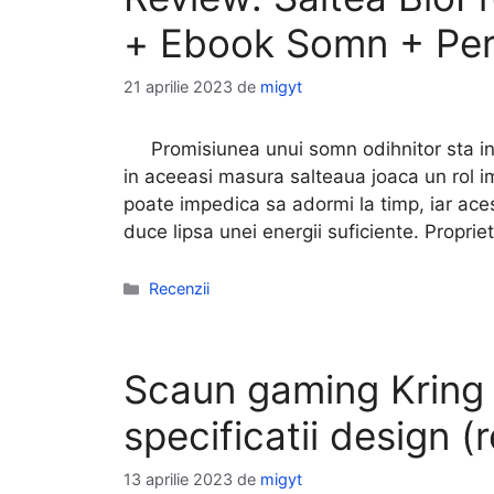
+ Ebook Somn + Pe
21 aprilie 2023
de
migyt
Promisiunea unui somn odihnitor sta in d
in aceeasi masura salteaua joaca un rol im
poate impedica sa adormi la timp, iar acest
duce lipsa unei energii suficiente. Propri
Categorii
Recenzii
Scaun gaming Kring 
specificatii design (
13 aprilie 2023
de
migyt