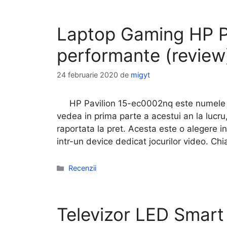
Laptop Gaming HP P
performante (review
24 februarie 2020
de
migyt
HP Pavilion 15-ec0002nq este numele co
vedea in prima parte a acestui an la lucru
raportata la pret. Acesta este o alegere 
intr-un device dedicat jocurilor video. C
Categorii
Recenzii
Televizor LED Smart 