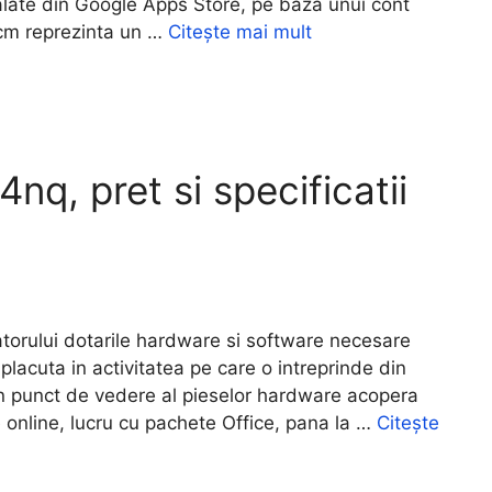
nstalate din Google Apps Store, pe baza unui cont
cm reprezinta un …
Citește mai mult
q, pret si specificatii
rului dotarile hardware si software necesare
placuta in activitatea pe care o intreprinde din
in punct de vedere al pieselor hardware acopera
 online, lucru cu pachete Office, pana la …
Citește