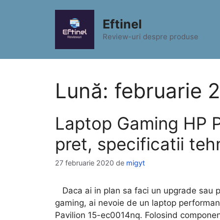
Sari
la
Eftinel
conținut
Review-uri despre produse
Lună:
februarie 
Laptop Gaming HP P
pret, specificatii teh
27 februarie 2020
de
migyt
Daca ai in plan sa faci un upgrade sau pur
gaming, ai nevoie de un laptop performant
Pavilion 15-ec0014nq. Folosind componen