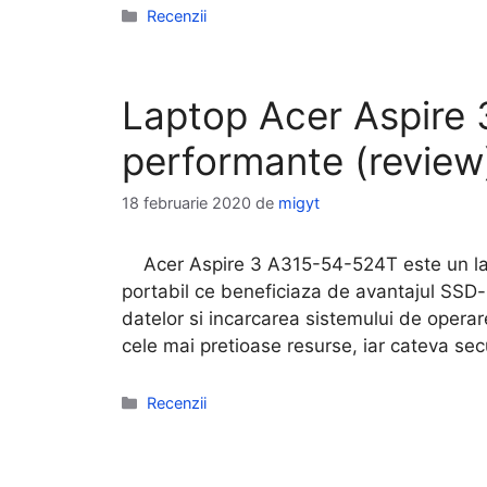
Categorii
Recenzii
Laptop Acer Aspire
performante (review
18 februarie 2020
de
migyt
Acer Aspire 3 A315-54-524T este un lapt
portabil ce beneficiaza de avantajul SSD-ul
datelor si incarcarea sistemului de opera
cele mai pretioase resurse, iar cateva se
Categorii
Recenzii