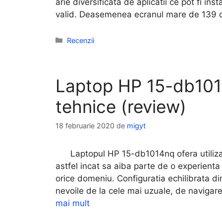
arie diversificata de aplicatii ce pot fi i
valid. Deasemenea ecranul mare de 139 
Categorii
Recenzii
Laptop HP 15-db1014n
tehnice (review)
18 februarie 2020
de
migyt
Laptopul HP 15-db1014nq ofera utilizato
astfel incat sa aiba parte de o experienta 
orice domeniu. Configuratia echilibrata d
nevoile de la cele mai uzuale, de navigare
mai mult