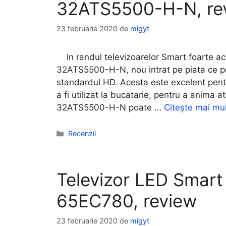
32ATS5500-H-N, re
23 februarie 2020
de
migyt
In randul televizoarelor Smart foarte ac
32ATS5500-H-N, nou intrat pe piata ce pro
standardul HD. Acesta este excelent pent
a fi utilizat la bucatarie, pentru a anima
32ATS5500-H-N poate …
Citește mai mul
Categorii
Recenzii
Televizor LED Smart
65EC780, review
23 februarie 2020
de
migyt