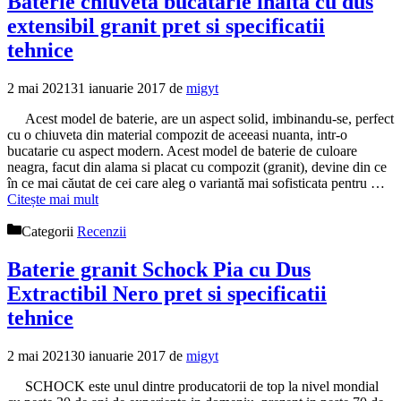
Baterie chiuveta bucatarie inalta cu dus
extensibil granit pret si specificatii
tehnice
2 mai 2021
31 ianuarie 2017
de
migyt
Acest model de baterie, are un aspect solid, imbinandu-se, perfect
cu o chiuveta din material compozit de aceeasi nuanta, intr-o
bucatarie cu aspect modern. Acest model de baterie de culoare
neagra, facut din alama si placat cu compozit (granit), devine din ce
în ce mai căutat de cei care aleg o variantă mai sofisticata pentru …
Citește mai mult
Categorii
Recenzii
Baterie granit Schock Pia cu Dus
Extractibil Nero pret si specificatii
tehnice
2 mai 2021
30 ianuarie 2017
de
migyt
SCHOCK este unul dintre producatorii de top la nivel mondial