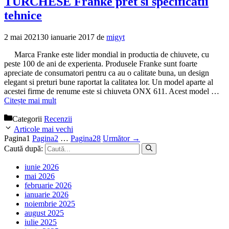
TURCHESE Franke pret si specificatii
tehnice
2 mai 2021
30 ianuarie 2017
de
migyt
Marca Franke este lider mondial in productia de chiuvete, cu
peste 100 de ani de experienta. Produsele Franke sunt foarte
apreciate de consumatori pentru ca au o calitate buna, un design
elegant si preturi bune raportat la calitatea lor. Un model aparte al
acestei firme de renume este si chiuveta ONX 611. Acest model …
Citește mai mult
Categorii
Recenzii
Articole mai vechi
Pagina
1
Pagina
2
…
Pagina
28
Următor
→
Caută după:
iunie 2026
mai 2026
februarie 2026
ianuarie 2026
noiembrie 2025
august 2025
iulie 2025