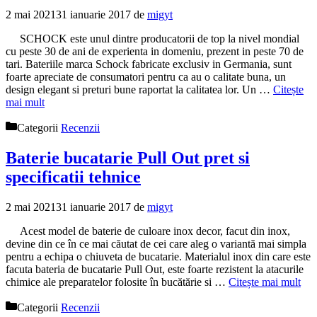
2 mai 2021
31 ianuarie 2017
de
migyt
SCHOCK este unul dintre producatorii de top la nivel mondial
cu peste 30 de ani de experienta in domeniu, prezent in peste 70 de
tari. Bateriile marca Schock fabricate exclusiv in Germania, sunt
foarte apreciate de consumatori pentru ca au o calitate buna, un
design elegant si preturi bune raportat la calitatea lor. Un …
Citește
mai mult
Categorii
Recenzii
Baterie bucatarie Pull Out pret si
specificatii tehnice
2 mai 2021
31 ianuarie 2017
de
migyt
Acest model de baterie de culoare inox decor, facut din inox,
devine din ce în ce mai căutat de cei care aleg o variantă mai simpla
pentru a echipa o chiuveta de bucatarie. Materialul inox din care este
facuta bateria de bucatarie Pull Out, este foarte rezistent la atacurile
chimice ale preparatelor folosite în bucătărie si …
Citește mai mult
Categorii
Recenzii