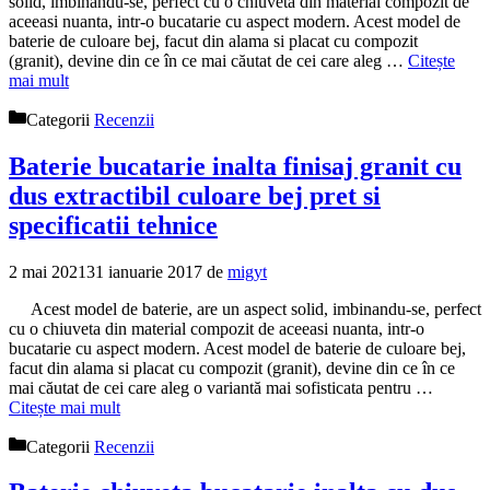
solid, imbinandu-se, perfect cu o chiuveta din material compozit de
aceeasi nuanta, intr-o bucatarie cu aspect modern. Acest model de
baterie de culoare bej, facut din alama si placat cu compozit
(granit), devine din ce în ce mai căutat de cei care aleg …
Citește
mai mult
Categorii
Recenzii
Baterie bucatarie inalta finisaj granit cu
dus extractibil culoare bej pret si
specificatii tehnice
2 mai 2021
31 ianuarie 2017
de
migyt
Acest model de baterie, are un aspect solid, imbinandu-se, perfect
cu o chiuveta din material compozit de aceeasi nuanta, intr-o
bucatarie cu aspect modern. Acest model de baterie de culoare bej,
facut din alama si placat cu compozit (granit), devine din ce în ce
mai căutat de cei care aleg o variantă mai sofisticata pentru …
Citește mai mult
Categorii
Recenzii