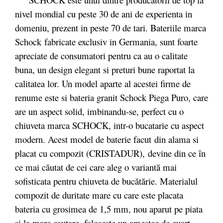
nivel mondial cu peste 30 de ani de experienta in
domeniu, prezent in peste 70 de tari. Bateriile marca
Schock fabricate exclusiv in Germania, sunt foarte
apreciate de consumatori pentru ca au o calitate
buna, un design elegant si preturi bune raportat la
calitatea lor. Un model aparte al acestei firme de
renume este si bateria granit Schock Piega Puro, care
are un aspect solid, imbinandu-se, perfect cu o
chiuveta marca SCHOCK, intr-o bucatarie cu aspect
modern. Acest model de baterie facut
din alama si
placat cu compozit (CRISTADUR),
devine din ce în
ce mai căutat de cei care aleg o variantă mai
sofisticata pentru chiuveta de bucătărie. Materialul
compozit de duritate mare cu care este placata
bateria cu grosimea de 1,5 mm, nou aparut pe piata
si la mare cautare, folosește un amestec de cuarț,