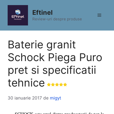
Sari
la
Eftinel
Meniu
conținut
Review-uri despre produse
Baterie granit
Schock Piega Puro
pret si specificatii
tehnice
30 ianuarie 2017
de
migyt
SCHOCK este unul dintre producatorii de top la