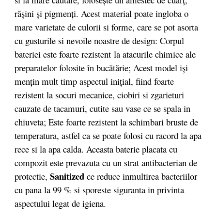
rășini și pigmenți. Acest material poate ingloba o
mare varietate de culorii si forme, care se pot asorta
cu gusturile si nevoile noastre de design: Corpul
bateriei este foarte rezistent la atacurile chimice ale
preparatelor folosite în bucătărie; Acest model iși
mențin mult timp aspectul inițial, fiind foarte
rezistent la socuri mecanice, ciobiri si zgarieturi
cauzate de tacamuri, cutite sau vase ce se spala in
chiuveta; Este foarte rezistent la schimbari bruste de
temperatura, astfel ca se poate folosi cu racord la apa
rece si la apa calda. Aceasta baterie placata cu
compozit este prevazuta cu un strat antibacterian de
Sanitized
protectie,
ce reduce inmultirea bacteriilor
cu pana la 99 % si sporeste siguranta in privinta
aspectului legat de igiena.