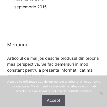
septembrie 2015
Mentiune
Articolul de mai jos descrie produsul din propria
mea perspectiva. Se fac demersuri in mod
constant pentru a prezenta informatii cat mai
corecte si relevante.
Acest site utilizeaza cookie-uri pentru a imbunatati experienta
de navigare. Continuand sa navigati pe site, va exprimati
acordul fata de aceasta politica de confidentialitate
Accept
© 2026 Eftinel
• Construit cu
GeneratePress