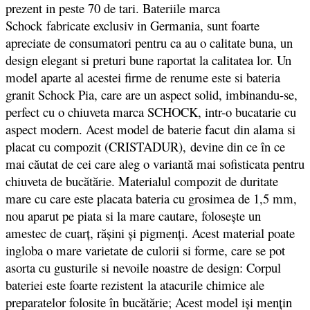
prezent in peste 70 de tari. Bateriile marca
Schock fabricate exclusiv in Germania, sunt foarte
apreciate de consumatori pentru ca au o calitate buna, un
design elegant si preturi bune raportat la calitatea lor. Un
model aparte al acestei firme de renume este si bateria
granit Schock Pia, care are un aspect solid, imbinandu-se,
perfect cu o chiuveta marca SCHOCK, intr-o bucatarie cu
aspect modern. Acest model de baterie facut
din alama si
placat cu compozit (CRISTADUR),
devine din ce în ce
mai căutat de cei care aleg o variantă mai sofisticata pentru
chiuveta de bucătărie. Materialul compozit de duritate
mare cu care este placata bateria cu grosimea de 1,5 mm,
nou aparut pe piata si la mare cautare, folosește un
amestec de cuarț, rășini și pigmenți. Acest material poate
ingloba o mare varietate de culorii si forme, care se pot
asorta cu gusturile si nevoile noastre de design: Corpul
bateriei este foarte rezistent la atacurile chimice ale
preparatelor folosite în bucătărie; Acest model iși mențin