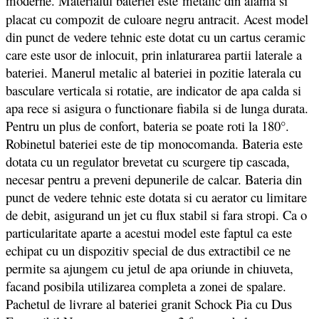
moderne. Materialul bateriei este
metalic din alama si
placat cu compozit de culoare negru antracit. Acest model
din punct de vedere tehnic este dotat cu un c
artus ceramic
care este usor de inlocuit, prin inlaturarea partii laterale a
bateriei. Manerul metalic al bateriei in pozitie laterala cu
basculare verticala si rotatie, are indicator de apa calda si
apa rece si asigura o functionare fiabila si de lunga durata.
Pentru un plus de confort, bateria se poate roti la 180°.
Robinetul bateriei este de tip monocomanda. Bateria este
dotata cu un regulator brevetat cu scurgere tip cascada,
necesar pentru a preveni depunerile de calcar. Bateria din
punct de vedere tehnic este dotata si cu aerator cu limitare
de debit, asigurand un jet cu flux stabil si fara stropi. Ca o
particularitate aparte a acestui model este faptul ca este
echipat cu un dispozitiv special de dus extractibil ce ne
permite sa ajungem cu jetul de apa oriunde in chiuveta,
facand posibila utilizarea completa a zonei de spalare.
Pachetul de livrare al bateriei granit Schock Pia cu Dus