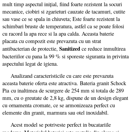
mult timp aspectul inițial, fiind foarte rezistent la socuri
mecanice, ciobiri si zgarieturi cauzate de tacamuri, cutite
sau vase ce se spala in chiuveta; Este foarte rezistent la
schimbari bruste de temperatura, astfel ca se poate folosi
cu racord la apa rece si la apa calda. Aceasta baterie
placata cu compozit este prevazuta cu un strat
Sanitized
antibacterian de protectie,
ce reduce inmultirea
bacteriilor cu pana la 99 % si sporeste siguranta in privinta
aspectului legat de igiena.
Analizand caracteristicile cu care este prevazuta
aceasta baterie oferta este atractiva.
Bateria granit Schock
Pia cu inaltimea de scurgere de 254 mm si totala de 289
mm, cu o greutate de 2,8 kg, dispune de un design elegant
cu ornamenta cromate, ce se armonizeaza perfect cu
elemente din granit, marmura sau otel inoxidabil.
Acest model se potriveste perfect in bucatariile