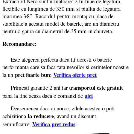
Extractibil Nero sunt urmatoare: 2 furtune de legatura
flexibile cu lungimea de 350 mm si piulita de legatura
marimea 3⁄8″. Racordul pentru montaj cu placa de
stabilitate a acestui model de baterie, are un diametru
pentru o gaura cu diametrul de 35 mm in chiuveta.
Recomandare:
Este alegerea perfecta daca iti doresti o baterie
performanta care sa faca fata nevoilor si cerintelor noastre
pret foarte bun
Verifica oferte pret
la un
:
transportul este gratuit
Primesti garantie 2
ani iar
aici
pana la tine acasa daca o comanzi de
Deasemenea daca ai noroc, zilele acestea o poti
la reducere
achizitiona
, avand un discount
Verifica pret redus
semnificativ: