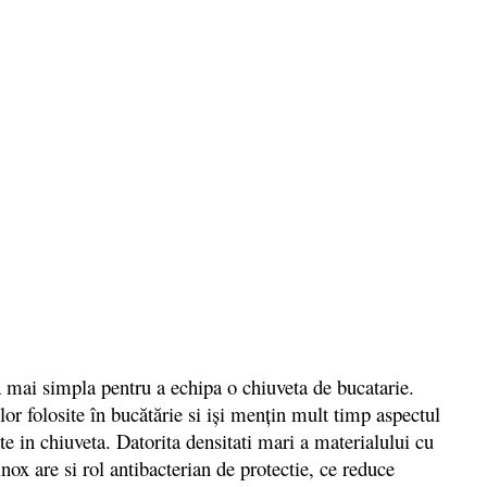
ă mai simpla pentru a echipa o chiuveta de bucatarie.
or folosite în bucătărie si iși mențin mult timp aspectul
ate in chiuveta. Datorita densitati mari a materialului cu
inox are si rol antibacterian de protectie, ce reduce