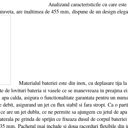
Analizand caracteristicile cu care es
veta, are inaltimea de 455 mm, dispune de un design elegant, 
Materialul bateriei este
din inox, cu deplasare tija la
ereste de lovituri bateria si vasele ce se manevreaza in preajma
si apa calda, asigura o functionalitate garantata pentru un num
 debit, asigurand un jet cu flux stabil si fara stropi. Ca o part
c, ce are un jet dublu, ce ne permite sa ajungem cu jetul de ap
aterala pe grinda de sprijin ce fixeaza dusul de corpul baterie
35 mm. Pachetul mai include si doua racorduri flexibile din in