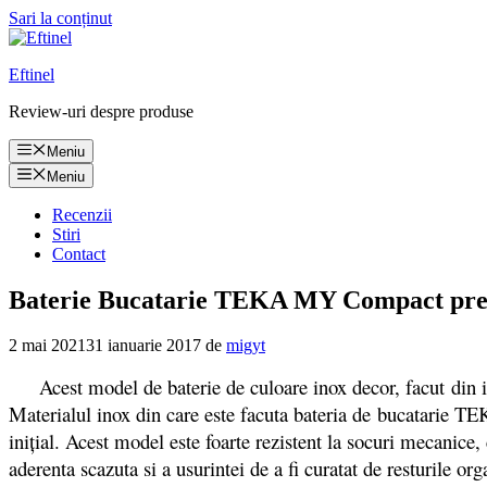
Sari la conținut
Eftinel
Review-uri despre produse
Meniu
Meniu
Recenzii
Stiri
Contact
Baterie Bucatarie TEKA MY Compact pret s
2 mai 2021
31 ianuarie 2017
de
migyt
Acest model de baterie de culoare inox decor, facut
din 
Materialul inox din care este facuta bateria de bucatarie TEK
inițial. Acest model este foarte rezistent la socuri mecanice,
aderenta scazuta si a usurintei de a fi curatat de resturile or