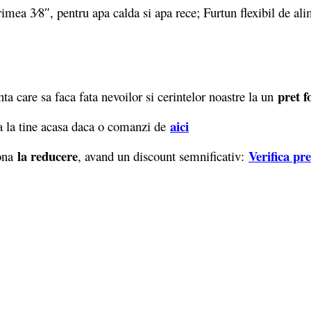
mea 3⁄8″, pentru apa calda si apa rece; Furtun flexibil de ali
pret f
a care sa faca fata nevoilor si cerintelor noastre la un
aici
 la tine acasa daca o comanzi de
la reducere
Verifica pr
iona
, avand un discount semnificativ: