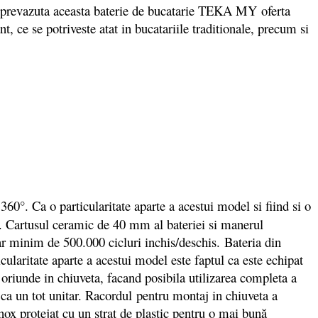
te prevazuta aceasta baterie de bucatarie TEKA MY oferta
ce se potriveste atat in bucatariile traditionale, precum si
 360°. Ca o particularitate aparte a acestui model si fiind si o
 ei. Cartusul ceramic de 40 mm al bateriei si manerul
ar minim de 500.000 cicluri inchis/deschis.
Bateria din
icularitate aparte a acestui model este faptul ca este echipat
a oriunde in chiuveta, facand posibila utilizarea completa a
i ca un tot unitar. Racordul pentru montaj in chiuveta a
ox protejat cu un strat de plastic pentru o mai bună