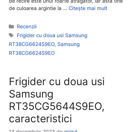
de recire este unul foarte atragator, iar asta tine
de culoarea argintie la …
Citește mai mult
Categorii
Recenzii
Etichete
Frigider cu doua usi Samsung
RT38CG6624S9EO
,
Samsung
RT38CG6624S9EO
Frigider cu doua usi
Samsung
RT35CG5644S9EO,
caracteristici
14 decembrie 2023
de
migyt