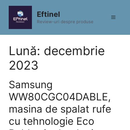
Sari
la
Eftinel
Meniu
conținut
Review-uri despre produse
Lună:
decembrie
2023
Samsung
WW80CGC04DABLE,
masina de spalat rufe
cu tehnologie Eco