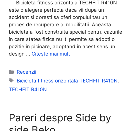
Bicicleta fitness orizontala TECHFIT R410N
este o alegere perfecta daca vii dupa un
accident si doresti sa oferi corpului tau un
proces de recuperare al mobilitatii. Aceasta
bicicleta a fost construita special pentru cazurile
in care statea fizica nu iti permite sa adopti o
pozitie in picioare, adoptand in acest sens un
design …
Citește mai mult
Categorii
Recenzii
Etichete
Bicicleta fitness orizontala TECHFIT R410N
,
TECHFIT R410N
Pareri despre Side by
side Beko