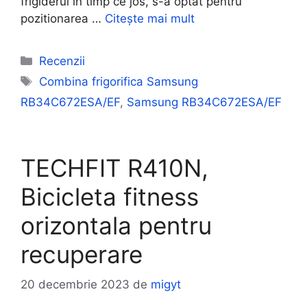
frigiderul in timp ce jos, s-a optat pentru
pozitionarea …
Citește mai mult
Categorii
Recenzii
Etichete
Combina frigorifica Samsung
RB34C672ESA/EF
,
Samsung RB34C672ESA/EF
TECHFIT R410N,
Bicicleta fitness
orizontala pentru
recuperare
20 decembrie 2023
de
migyt