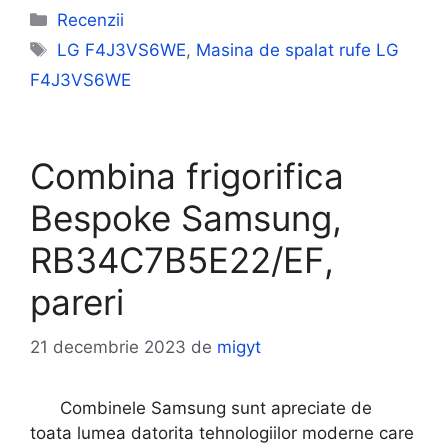
Categorii
Recenzii
Etichete
LG F4J3VS6WE
,
Masina de spalat rufe LG
F4J3VS6WE
Combina frigorifica
Bespoke Samsung,
RB34C7B5E22/EF,
pareri
21 decembrie 2023
de
migyt
Combinele Samsung sunt apreciate de
toata lumea datorita tehnologiilor moderne care