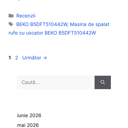
Categorii
Recenzii
Etichete
BEKO B5DFT510442W
,
Masina de spalat
rufe cu uscator BEKO B5DFT510442W
Pagina
Pagina
1
2
Următor
→
Caută
după:
iunie 2026
mai 2026