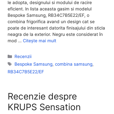
le adopta, designului si modului de racire
eficient. In lista aceasta gasim si modelul
Bespoke Samsung, RB34C7B5E22/EF, o
combina frigorifica avand un design cat se
poate de interesant datorita finisajului din sticla
neagra de la exterior. Negru este considerat în
mod …
Citește mai mult
Categorii
Recenzii
Etichete
Bespoke Samsung
,
combina samsung
,
RB34C7B5E22/EF
Recenzie despre
KRUPS Sensation