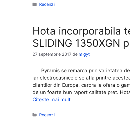
Categorii
Recenzii
Hota incorporabila 
SLIDING 1350XGN pret
27 septembrie 2017
de
migyt
Pyramis se remarca prin varietatea de pro
iar electrocasnicele se afla printre acest
clientilor din Europa, carora le ofera o g
de un foarte bun raport calitate pret. Ho
Citește mai mult
Categorii
Recenzii