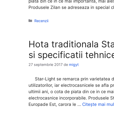
piata din ce in ce mai importanta, mai al
Produsele Zilan se adreseaza in special c
Categorii
Recenzii
Hota traditionala S
si specificatii tehnic
27 septembrie 2017
de
migyt
Star-Light se remarca prin varietatea de
utilizatorilor, iar electrocasnicele se afla
ultimii ani, o cota de piata din ce in ce 
electrocasnice incorporabile. Produsele St
Europade Est, carora le …
Citește mai mul