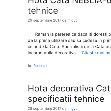
Hota Cata NEBLIA-600
tehnice
29 septembrie 2017
de
migyt
Raman la parerea ca daca iti doresti o
de la prima utilizare sau sa cedeze in pr
celor de la Cata. Specialistii de la Cata a
incorporabila decorativa …
Citește mai mu
Categorii
Recenzii
Hota decorativa Ca
specificatii tehnice
28 septembrie 2017
de
migyt