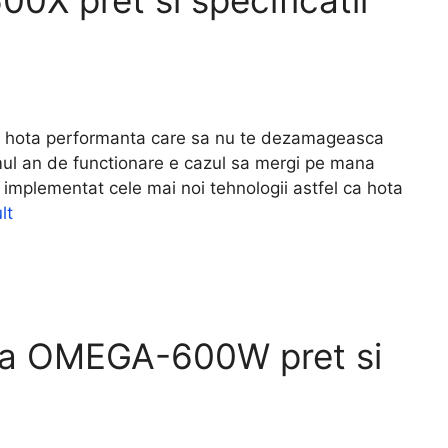
X pret si specificatii
 hota performanta care sa nu te dezamageasca
imul an de functionare e cazul sa mergi pe mana
u implementat cele mai noi tehnologii astfel ca hota
lt
ta OMEGA-600W pret si