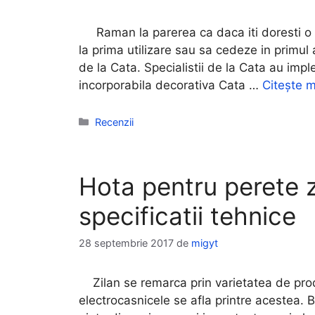
Raman la parerea ca daca iti doresti o
la prima utilizare sau sa cedeze in primu
de la Cata. Specialistii de la Cata au impl
incorporabila decorativa Cata …
Citește m
Categorii
Recenzii
Hota pentru perete zi
specificatii tehnice
28 septembrie 2017
de
migyt
Zilan se remarca prin varietatea de produs
electrocasnicele se afla printre acestea. Br