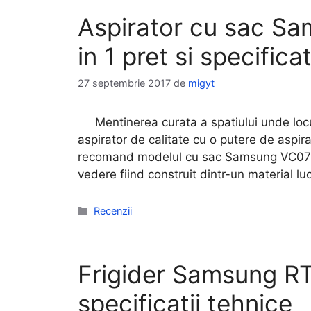
Aspirator cu sac 
in 1 pret si specifica
27 septembrie 2017
de
migyt
Mentinerea curata a spatiului unde locuie
aspirator de calitate cu o putere de aspira
recomand modelul cu sac Samsung VC07VH
vedere fiind construit dintr-un material lu
Categorii
Recenzii
Frigider Samsung R
specificatii tehnice