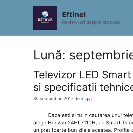
Sari
la
Eftinel
conținut
Review-uri despre produse
Lună:
septembri
Televizor LED Smart
si specificatii tehnic
30 septembrie 2017
de
migyt
Daca esti si tu in cautarea unui televi
alege Horizon 24HL7110H, un Smart Tv ce 
un pret foarte bun zilele acestea. Profita 