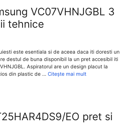
Samsung VC07VHNJGBL 3
tii tehnice
sti este esentiala si de aceea daca iti doresti un
re destul de buna disponibil la un pret accesibil iti
NJGBL. Aspiratorul are un design placut la
cios din plastic de …
Citește mai mult
T25HAR4DS9/EO pret si