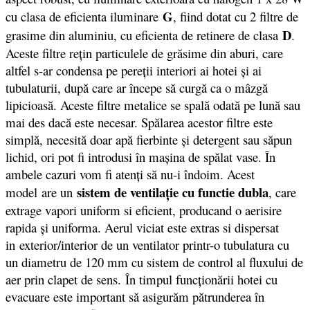
G
cu clasa de eficienta iluminare
, fiind dotat cu 2 filtre de
D
grasime din aluminiu, cu eficienta de retinere de clasa
.
Aceste filtre reţin particulele de grăsime din aburi, care
altfel s-ar condensa pe pereţii interiori ai hotei şi ai
tubulaturii, după care ar începe să curgă ca o mâzgă
lipicioasă. Aceste filtre metalice se spală odată pe lună sau
mai des dacă este necesar. Spălarea acestor filtre este
simplă, necesită doar apă fierbinte şi detergent sau săpun
lichid, ori pot fi introdusi în maşina de spălat vase. În
ambele cazuri vom fi atenţi să nu-i îndoim. Acest
sistem de ventilaţie cu functie dubla
model are un
, care
extrage vapori uniform si eficient, producand o aerisire
rapida şi uniforma. Aerul viciat este extras si dispersat
in exterior/interior de un ventilator printr-o tubulatura cu
un diametru de 120 mm cu sistem de control al fluxului de
aer prin clapet de sens. În timpul funcţionării hotei cu
evacuare este important să asigurăm pătrunderea în