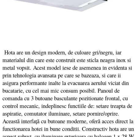
Hota are un design modern, de culoare gri/negru, iar
materialul din care este construit este sticla neagra inox si
metal vopsit. Acest model iese de asemenea in evidenta si
prin tehnologia avansata pe care se bazeaza, si care ii
asigura performante inalte la evacuarea aerului viciat din
bucatarie, cu cel mai mic consum posibil. Panoul de
comanda cu 3 butoane basculante pozitionate frontal, cu
control mecanic, indeplinesc functiile de: setare treapta de
aspiratie, comutator iluminare, setare pornire/oprire.
Această interfaţă cu butoane moderne, oferă acces direct la
functionarea hotei in bune conditii. Constructiv hota are un
aspect robust, cu iluminare exterioara cu halogen 1 x 28 W