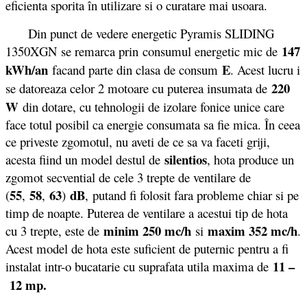
eficienta sporita în utilizare si o curatare mai usoara.
Din punct de vedere energetic Pyramis SLIDING
147
1350XGN se remarca prin consumul energetic mic de
kWh/an
E
facand parte din clasa de consum
. Acest lucru i
220
se datoreaza celor 2 motoare cu puterea insumata de
W
din dotare, cu tehnologii de izolare fonice unice care
face totul posibil ca energie consumata sa fie mica. În ceea
ce priveste zgomotul, nu aveti de ce sa va faceti griji,
silentios
acesta fiind un model destul de
, hota produce un
zgomot secvential de cele 3 trepte de ventilare de
55
58
63
dB
(
,
,
)
,
putand fi folosit fara probleme chiar si pe
timp de noapte. Puterea de ventilare a acestui tip de hota
minim 250 mc/h
maxim 352 mc/h
cu 3 trepte, este de
si
.
Acest model de hota este suficient de puternic pentru a fi
11 –
instalat intr-o bucatarie cu suprafata utila maxima de
12 mp.