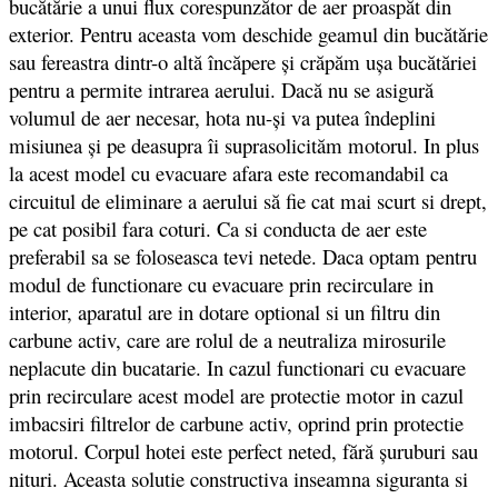
bucătărie a unui flux corespunzător de aer proaspăt din
exterior. Pentru aceasta vom deschide geamul din bucătărie
sau fereastra dintr-o altă încăpere şi crăpăm uşa bucătăriei
pentru a permite intrarea aerului. Dacă nu se asigură
volumul de aer necesar, hota nu-şi va putea îndeplini
misiunea şi pe deasupra îi suprasolicităm motorul. In plus
la acest model cu evacuare afara este recomandabil ca
circuitul de eliminare a aerului să fie cat mai scurt si drept,
pe cat posibil fara coturi. Ca si conducta de aer este
preferabil sa se foloseasca tevi netede. Daca optam pentru
modul de functionare cu evacuare prin recirculare in
interior, aparatul are in dotare optional si un filtru din
carbune activ, care are rolul de a neutraliza mirosurile
neplacute din bucatarie. In cazul functionari cu evacuare
prin recirculare acest model are protectie motor in cazul
imbacsiri filtrelor de carbune activ, oprind prin protectie
motorul. Corpul hotei este perfect neted, fără şuruburi sau
nituri. Aceasta solutie constructiva inseamna siguranta si