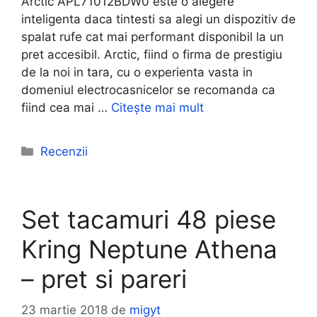
Arctic APL71012BDW0 este o alegere
inteligenta daca tintesti sa alegi un dispozitiv de
spalat rufe cat mai performant disponibil la un
pret accesibil. Arctic, fiind o firma de prestigiu
de la noi in tara, cu o experienta vasta in
domeniul electrocasnicelor se recomanda ca
fiind cea mai …
Citește mai mult
Categorii
Recenzii
Set tacamuri 48 piese
Kring Neptune Athena
– pret si pareri
23 martie 2018
de
migyt