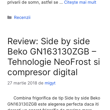
privarii de somn, astfel se …
Citește mai mult
Categorii
Recenzii
Review: Side by side
Beko GN163130ZGB –
Tehnologie NeoFrost si
compresor digital
27 martie 2018
de
migyt
Combina frigorifica de tip Side by side Beko
GN163130ZGB este alegerea perfecta daca iti