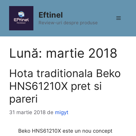
Sari
la
Eftinel
Meniu
conținut
Review-uri despre produse
Lună:
martie 2018
Hota traditionala Beko
HNS61210X pret si
pareri
31 martie 2018
de
migyt
Beko HNS61210X este un nou concept