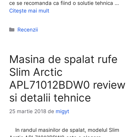
ce se recomanda ca fiind o solutie tehnica …
Citește mai mult
Categorii
Recenzii
Masina de spalat rufe
Slim Arctic
APL71012BDW0 review
si detalii tehnice
25 martie 2018
de
migyt
In randul masinilor de spalat, modelul Slim