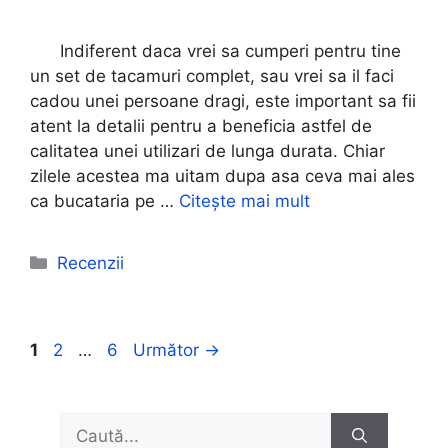
Indiferent daca vrei sa cumperi pentru tine
un set de tacamuri complet, sau vrei sa il faci
cadou unei persoane dragi, este important sa fii
atent la detalii pentru a beneficia astfel de
calitatea unei utilizari de lunga durata. Chiar
zilele acestea ma uitam dupa asa ceva mai ales
ca bucataria pe …
Citește mai mult
Categorii
Recenzii
Pagina
Pagina
Pagina
1
2
…
6
Următor
→
Caută