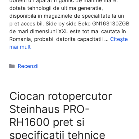
doresti un aparat frigorific de marime mare,
dotata tehnologii de ultima generatie,
disponibila in magazinele de specialitate la un
pret accesibil. Side by side Beko GN163130ZGB
de mari dimensiuni XXL este tot mai cautata în
Romania, probabil datorita capacitatii …
Citește
mai mult
Categorii
Recenzii
Ciocan rotopercutor
Steinhaus PRO-
RH1600 pret si
specificatii tehnice