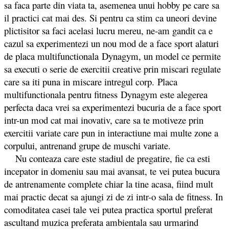
sa faca parte din viata ta, asemenea unui hobby pe care sa
il practici cat mai des. Si pentru ca stim ca uneori devine
plictisitor sa faci acelasi lucru mereu, ne-am gandit ca e
cazul sa experimentezi un nou mod de a face sport alaturi
de placa multifunctionala Dynagym, un model ce permite
sa executi o serie de exercitii creative prin miscari regulate
care sa iti puna in miscare intregul corp. Placa
multifunctionala pentru fitness Dynagym este alegerea
perfecta daca vrei sa experimentezi bucuria de a face sport
intr-un mod cat mai inovativ, care sa te motiveze prin
exercitii variate care pun in interactiune mai multe zone a
corpului, antrenand grupe de muschi variate.
Nu conteaza care este stadiul de pregatire, fie ca esti
incepator in domeniu sau mai avansat, te vei putea bucura
de antrenamente complete chiar la tine acasa, fiind mult
mai practic decat sa ajungi zi de zi intr-o sala de fitness. In
comoditatea casei tale vei putea practica sportul preferat
ascultand muzica preferata ambientala sau urmarind