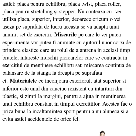
astfel: placa pentru echilibru, placa twist, placa roller,
placa pentru stretching și stepper. Nu conteaza cu vei
utiliza placa, superior, inferior, deoarece oricum o vei
aseza pe suprafata de lucru aceasta se va adapta unui
Miscarile
anumit set de exercitii,
pe care le vei putea
experimenta vor putea fi animate cu ajutorul unor corzi de
prindere elastice care au rolul de a antrena in acelasi timp
bratele, intareste muschii picioarelor care se contracta in
exercitiul de mentinere echilibru sau miscarea continua de
balansare de la stanga la dreapta pe suprafata
Materialele
ei.
ce inconjoara exteriorul, atat superior si
inferior este unul din cauciuc rezistent cu intarituri din
plastic, si zimti la margini, pentru a ajuta in mentinerea
unui echilibru constant in timpul exercitiilor. Acestea fac o
priza buna la incaltamintea sport pentru a nu aluneca si a
evita astfel accidentele de orice fel.