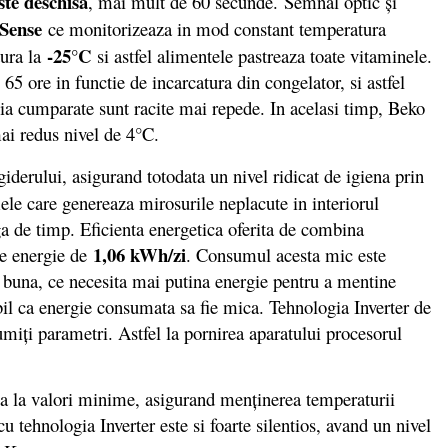
ste deschisa
, mai mult de 60 secunde. Semnal optic şi
 Sense
ce monitorizeaza in mod constant temperatura
-25°C
tura la
si astfel alimentele pastreaza toate vitaminele.
ore in functie de incarcatura din congelator, si astfel
bia cumparate sunt racite mai repede. In acelasi timp, Beko
mai redus nivel de 4°C.
giderului, asigurand totodata un nivel ridicat de igiena prin
ele care genereaza mirosurile neplacute in interiorul
nga de timp. Eficienta energetica oferita de combina
1,06 kWh/zi
e energie de
. Consumul acesta mic este
e buna, ce necesita mai putina energie pentru a mentine
bil ca energie consumata sa fie mica. Tehnologia Inverter de
umiți parametri. Astfel la pornirea aparatului procesorul
a la valori minime, asigurand menținerea temperaturii
u tehnologia Inverter este si foarte silentios, avand un nivel