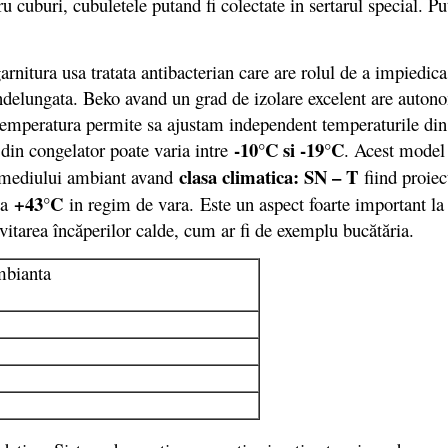
ru cuburi, cubuletele putand fi colectate in sertarul special. 
tura usa tratata antibacterian care are rolul de a impiedica 
elungata. Beko avand un grad de izolare excelent are autonom
temperatura permite sa ajustam independent temperaturile din f
-10°C si -19°C
 din congelator poate varia intre
. Acest model 
clasa climatica: SN – T
a mediului ambiant avand
fiind proie
+43°C
la
in regim de vara.
Este un aspect foarte important la 
evitarea încăperilor calde, cum ar fi de exemplu bucătăria.
mbianta