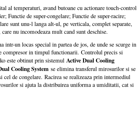
gital al temperaturi, avand butoane cu actionare touch-control
er; Functie de super-congelare; Functie de super-racire;
are sunt unu-l langa alt-ul, pe verticala, complet separate,
ri, care nu incomodeaza mult cand sunt deschise.
intr-un locas special in partea de jos, de unde se scurge in
de compresor in timpul functionarii. Controlul precis si
Active Dual Cooling
ko este obtinut prin sistemul
 Dual Cooling System
se elimina transferul mirosurilor si se
si cel de congelare. Racirea se realizeaza prin intermediul
rilor si ajuta la distribuirea uniforma a umiditatii, cat si