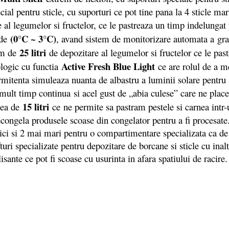
ial pentru sticle, cu suporturi ce pot tine pana la 4 sticle mar
 al legumelor si fructelor, ce le pastreaza un timp indelungat 
(0°C ~ 3°C)
de
, avand sistem de monitorizare automata a gra
25 litri
m de
de depozitare al legumelor si fructelor ce le pa
Active Fresh Blue Light
nologic cu functia
ce are rolul de a me
mitenta simuleaza nuanta de albastru a luminii solare pentru a
mult timp continua si acel gust de „abia culese” care ne pla
15 litri
tea de
ce
ne permite sa pastram pestele si carnea intr-u
decongela produsele scoase din congelator pentru a fi procesate
ici si 2 mai mari pentru o compartimentare specializata ca de 
uri specializate pentru depozitare de borcane si sticle cu inal
glisante ce pot fi scoase cu usurinta in afara spatiului de raci