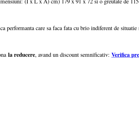
dimensiuni: (I x L x A) cm) 179 x 91 x 72 si o greutate de 1
 performanta care sa faca fata cu brio indiferent de situatie 
la reducere
Verifica pr
iona
, avand un discount semnificativ: