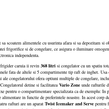
 sa scoatem alimentele cu usurinta afara si sa depozitam si o
ntei frigorifice si de congelare, ce asigura o iluminare omogena
ctronica independenta.
368 litri
frigider caruia ii revin
si congelator cu un spatiu to
ele fata de altele si 5 compartimente tip raft de inghet. Usa 
ale congelatorului ofera optiuni multiple de congelare, incl
Vario Zone
. Congelatorul detine si facilitatea
unde rafturile di
fixe pentru o compartimentare specializata ca de exemplu: In p
e alimentare in functie de preferintele noastre. In acest corp 
Twist Icemaker
and Serve
patru rafturi are un aparat
pentru f