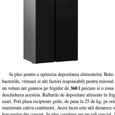
In plus pentru a optimiza depozitarea alimentelor, Beko a 
bacteriile, virusuri si alti factori responsabili pentru miros
368 l
un volum net generos pe frigider de
precum si o zona s
deschiderea acesteia. Rafturile de depozitare alimente in frig
mari. Poti plasa recipiente grele, de pana la 25 de kg, pe ori
maximum cativa centimetri. Acest lucru este util deoarece se
borcanelor din comert. In plus combina are un raft special,