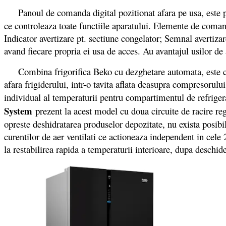
Panoul de comanda digital pozitionat afara pe usa, este 
ce controleaza toate functiile aparatului. Elemente de comand
Indicator avertizare pt. sectiune congelator; Semnal avertiza
avand fiecare propria ei usa de acces. Au avantajul usilor d
Combina frigorifica Beko cu dezghetare automata, este constr
afara frigiderului, intr-o tavita aflata deasupra compresorulu
individual al temperaturii pentru compartimentul de refriger
System
prezent la acest model cu doua circuite de racire re
opreste deshidratarea produselor depozitate, nu exista posibil
curentilor de aer ventilati ce actioneaza independent in cele
la restabilirea rapida a temperaturii interioare, dupa deschid