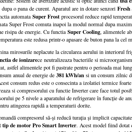
usa e
ne: Sistem de avertizare acustic si optic atunci cand
Fresh
dupa o pana de curent. Aparatul are in dotare senzori
Super Frost
unctia automata
procesorul reduce rapid tempera
ata Super Frost comuta inapoi la modul normal dupa maxim 65 
Super Cooling
ine risipa de energie. Cu functia
, alimentele a
 Temperatura este redusa printr-o apasare de buton pana la cel 
ina mirosurile neplacute la circularea aerului in interiorul fri
nctia de ionizare
ce neutralizeaza bacteriile si microorganism
rat, astfel alimentele pot fi pastrate pentru o perioada mai lu
381 kWh/an
onsum anual de energie de
si un consum zilnic d
cest consum redus este o consecinta a izolatiei termice foart
aza si compresorului cu functie Inverter care face totul posi
orului pe 5 nivele a aparatului de refrigerare în funcție de an
tru atingerea rapidă a temperaturii dorite.
andă compresorul să-și reducă turația și implicit capacitate
st tip de motor Pro Smart Inverter
. Acest model fiind dotat c