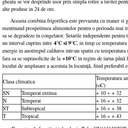
gheata se vor desprinde usor prin simpla rotire a tavitei pent
alte produse in 24 de ore.
Aceasta combina frigorifica este prevazuta cu maner si garni
mentinand prospetimea alimentelor pentru o perioada mai ind
sa se degradeze in congelator. Setarile independente pentru 
4°C si 9°C
un interval cuprins intre
, in timp ce temperatura
energie in anotimpul calduros intr-un spatiu cu temperatur
+10°C
fara sa se suprasolicite de la
in regim de iarna
până 
locului de amplasare a acestuia în locuinţă, fiind preferabil 
Temperatura a
Clasa climatica
(oC)
SN
Temperat extinsa
+ 10 ÷ + 32
N
Temperat
+ 16 ÷ + 32
ST
Subtropical
+ 16 ÷ + 38
T
Tropical
+ 16 ÷ + 43