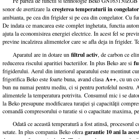
Pe partea de functii si tehnologie Beko GN163130ZGB deti
creşterea temperaturii in congelator
sonor de avertizare la
ambianta, pe cea din frigider si pe cea din congelator. Cu f
De indata ce mancarea este complet inghetata, functia autom
ajuta la economisirea energiei electrice. In acest fel se prev
previne incalzirea alimentelor care se afla deja in frigider.
filtrul activ
Aparatul are in dotare un
, de carbon ce elim
fu
reducerea riscului aparitiei bacteriilor. In plus Beko are si
frigiderului. Aerul din interiorul aparatului este mentinut cu
A++
frigorifica Beko este foarte buna, avand clasa
, cu un c
bun nu numai pentru mediu, ci si pentru portofelul nostru. A
alimentele la temperatura potrivita.
Consumul mic i se datore
la Beko presupune modificarea turației și capacității compres
comandă compresorului o turatie si o capacitate maxima, pen
Odată ce această temperatură a fost atinsă, procesorul com
garantie 10 ani la ace
setate. In plus compania Beko ofera