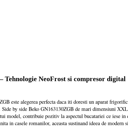
Tehnologie NeoFrost si compresor digital
ste alegerea perfecta daca iti doresti un aparat frigorific
ibil. Side by side Beko GN163130ZGB de mari dimensiuni XXL e
estui model, contribuie pozitiv la aspectul bucatariei ce iese 
lnita in casele romanilor, aceasta sustinand ideea de modern si