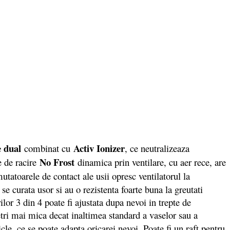
e dual
Activ Ionizer
combinat cu
, ce neutralizeaza
No Frost
ie de racire
dinamica prin ventilare, cu aer rece, are
tatoarele de contact ale usii opresc ventilatorul la
se curata usor si au o rezistenta foarte buna la greutati
ilor 3 din 4 poate fi ajustata dupa nevoi in trepte de
tri mai mica decat inaltimea standard a vaselor sau a
icle, ce se poate adapta oricarei nevoi. Poate fi un raft pentru