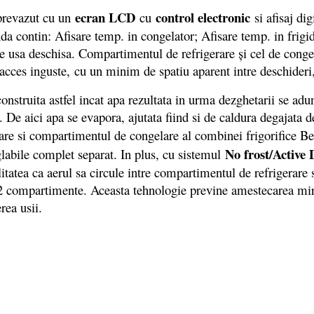
ecran LCD
control electronic
prevazut cu un
cu
si afisaj di
a contin: Afisare temp. in congelator; Afisare temp. in frigid
re usa deschisa. Compartimentul de refrigerare şi cel de congel
e acces inguste, cu un minim de spatiu aparent intre deschide
uita astfel incat apa rezultata in urma dezghetarii se aduna 
i. De aici apa se evapora, ajutata fiind si de caldura degajata 
are si compartimentul de congelare al combinei frigorifice Be
No frost/Active
glabile complet separat. In plus, cu sistemul
itatea ca aerul sa circule intre compartimentul de refrigerare 
 2 compartimente. Aceasta tehnologie previne amestecarea mirosu
erea usii.