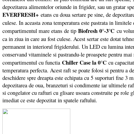
depozitarea alimentelor oriunde in frigider, sau un gratar spec
EVERFRESH+
etans cu doua sertare pe sine, de depozitare
culese. In aceasta zona temperatura este pastrata in limitele 
Biofresh 0°-3℃
compartimentul mare etans de tip
cu volu
ca in ziua in care au fost culese. Acest sertar este dotat teh
permanent in interiorul frigiderului. Un LED cu lumina inter
conservand vitaminele si pastrandu-le proaspete pentru mai 
Chiller Case la 0°C
compartimentul cu functia
cu capacita
temperatura perfecta. Acest raft se poate folosi si pentru a 
deschidere spre dreapta este echipata cu 5 suporturi fixe 3 m
depozitarea de oua, branzeturi si condimente iar ultimele raft
si congelator cu rafturi cu glisare usoara construite pe role 
imediat ce este depozitat in spatele raftului.