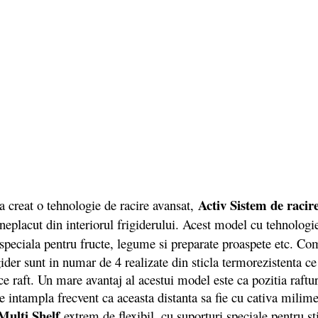
Activ Sistem de racir
creat o tehnologie de racire avansat,
ul neplacut din interiorul frigiderului. Acest model cu tehnolog
peciala pentru fructe, legume si preparate proaspete etc. Comu
ider sunt in numar de 4 realizate din sticla termorezistenta ce 
ce raft. Un mare avantaj al acestui model este ca pozitia raftur
 intampla frecvent ca aceasta distanta sa fie cu cativa milime
Multi Shelf
extrem de flexibil, cu suporturi speciale pentru st