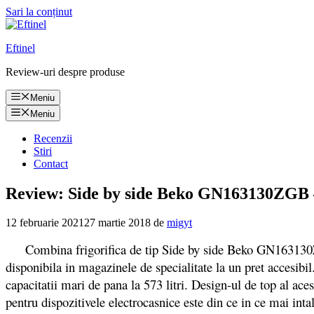
Sari la conținut
Eftinel
Review-uri despre produse
Meniu
Meniu
Recenzii
Stiri
Contact
Review: Side by side Beko GN163130ZGB – 
12 februarie 2021
27 martie 2018
de
migyt
Combina frigorifica de tip Side by side Beko GN163130ZGB e
disponibila in magazinele de specialitate la un pret acces
capacitatii mari de pana la 573 litri. Design-ul de top al ac
pentru dispozitivele electrocasnice este din ce in ce mai inta