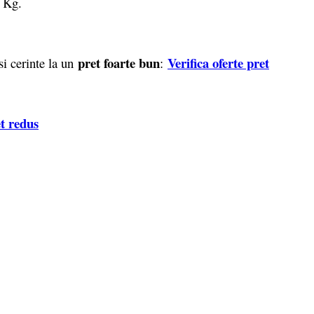
15 Kg.
pret foarte bun
Verifica oferte pret
si cerinte la un
:
et redus