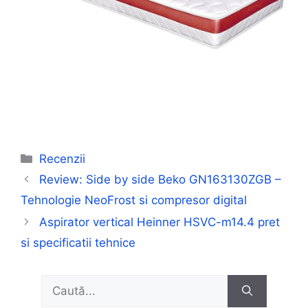
Categorii
Recenzii
Review: Side by side Beko GN163130ZGB –
Tehnologie NeoFrost si compresor digital
Aspirator vertical Heinner HSVC-m14.4 pret
si specificatii tehnice
Caută
după: