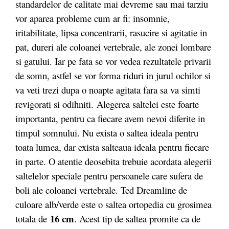
standardelor de calitate mai devreme sau mai tarziu
vor aparea probleme cum ar fi: insomnie,
iritabilitate, lipsa concentrarii, rasucire si agitatie in
pat, dureri ale coloanei vertebrale, ale zonei lombare
si gatului. Iar pe fata se vor vedea rezultatele privarii
de somn, astfel se vor forma riduri in jurul ochilor si
va veti trezi dupa o noapte agitata fara sa va simti
revigorati si odihniti. Alegerea saltelei este foarte
importanta, pentru ca fiecare avem nevoi diferite in
timpul somnului. Nu exista o saltea ideala pentru
toata lumea, dar exista salteaua ideala pentru fiecare
in parte. O atentie deosebita trebuie acordata alegerii
saltelelor speciale pentru persoanele care sufera de
boli ale coloanei vertebrale. Ted Dreamline de
culoare alb/verde este o saltea ortopedia cu grosimea
16 cm
totala de
. Acest tip de saltea promite ca de