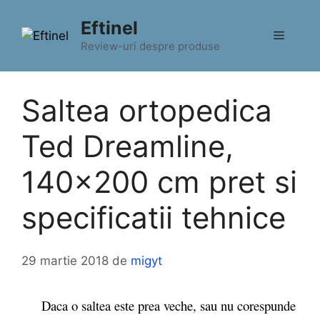
Sari
Eftinel
la
Meniu
conținut
Review-uri despre produse
Saltea ortopedica
Ted Dreamline,
140×200 cm pret si
specificatii tehnice
29 martie 2018
de
migyt
Daca o saltea este prea veche, sau nu corespunde