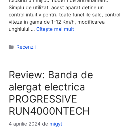
folosind un mijloc modern de antrenament.
Simplu de utilizat, acest aparat detine un
control intuitiv pentru toate functiile sale, control
viteza in gama de 1-12 Km/h, modificarea
unghiului …
Citește mai mult
Categorii
Recenzii
Review: Banda de
alergat electrica
PROGRESSIVE
RUN4000NTECH
4 aprilie 2024
de
migyt