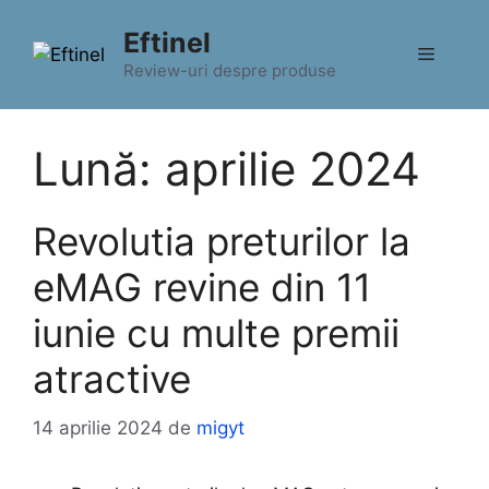
Sari
Eftinel
la
Meniu
conținut
Review-uri despre produse
Lună:
aprilie 2024
Revolutia preturilor la
eMAG revine din 11
iunie cu multe premii
atractive
14 aprilie 2024
de
migyt