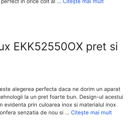
perfect in orice colt al …
Citește mai mult
lux EKK52550OX pret si
te alegerea perfecta daca ne dorim un aparat
ehnologii la un pret foarte bun. Design-ul acestui
n evidenta prin culoarea inox si materialul inox
confera senzatia de nou si …
Citește mai mult