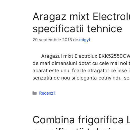
Aragaz mixt Electro
specificatii tehnice
29 septembrie 2016
de
migyt
Aragazul mixt Electrolux EKK52550OW e
de mari dimensiuni dotat cu cele mai noi t
aparat este unul foarte atragator ce iese 
senzatia de nou si eleganta potrivindu-se 
Categorii
Recenzii
Combina frigorifica