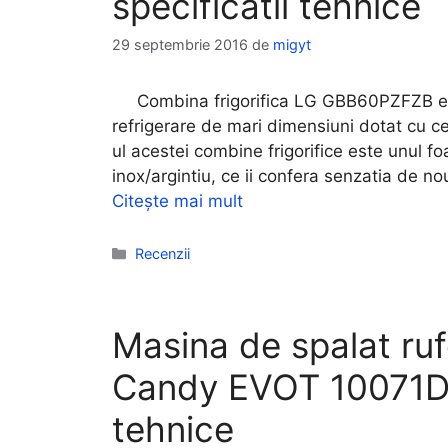
specificatii tehnice
29 septembrie 2016
de
migyt
Combina frigorifica LG GBB60PZFZB este
refrigerare de mari dimensiuni dotat cu ce
ul acestei combine frigorifice este unul fo
inox/argintiu, ce ii confera senzatia de no
Citește mai mult
Categorii
Recenzii
Masina de spalat ruf
Candy EVOT 10071D1 p
tehnice