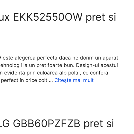
lux EKK52550OW pret si
ste alegerea perfecta daca ne dorim un aparat
ehnologii la un pret foarte bun. Design-ul acestui
in evidenta prin culoarea alb polar, ce confera
perfect in orice colt …
Citește mai mult
 LG GBB60PZFZB pret si