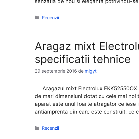
senzatia de nou si eleganta potrivindu-se 
Categorii
Recenzii
Aragaz mixt Electro
specificatii tehnice
29 septembrie 2016
de
migyt
Aragazul mixt Electrolux EKK52550OX es
de mari dimensiuni dotat cu cele mai noi t
aparat este unul foarte atragator ce iese i
antiamprenta din care este construit, ce 
Categorii
Recenzii