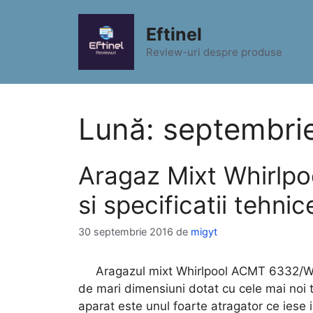
Sari
la
Eftinel
conținut
Review-uri despre produse
Lună:
septembri
Aragaz Mixt Whirlp
si specificatii tehnic
30 septembrie 2016
de
migyt
Aragazul mixt Whirlpool ACMT 6332/WH 
de mari dimensiuni dotat cu cele mai noi t
aparat este unul foarte atragator ce iese 