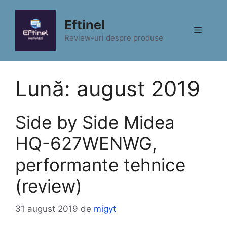
Sari
la
Eftinel
Meniu
conținut
Review-uri despre produse
Lună:
august 2019
Side by Side Midea
HQ-627WENWG,
performante tehnice
(review)
31 august 2019
de
migyt