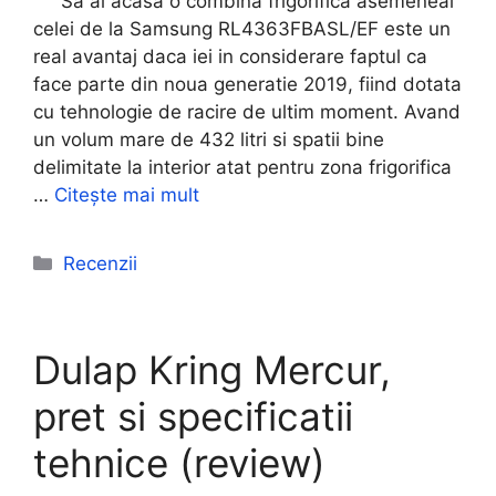
Sa ai acasa o combina frigorifica asemeneai
celei de la Samsung RL4363FBASL/EF este un
real avantaj daca iei in considerare faptul ca
face parte din noua generatie 2019, fiind dotata
cu tehnologie de racire de ultim moment. Avand
un volum mare de 432 litri si spatii bine
delimitate la interior atat pentru zona frigorifica
…
Citește mai mult
Categorii
Recenzii
Dulap Kring Mercur,
pret si specificatii
tehnice (review)