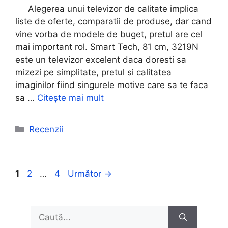
Alegerea unui televizor de calitate implica
liste de oferte, comparatii de produse, dar cand
vine vorba de modele de buget, pretul are cel
mai important rol. Smart Tech, 81 cm, 3219N
este un televizor excelent daca doresti sa
mizezi pe simplitate, pretul si calitatea
imaginilor fiind singurele motive care sa te faca
sa …
Citește mai mult
Categorii
Recenzii
Pagina
Pagina
Pagina
1
2
…
4
Următor
→
Caută
după: