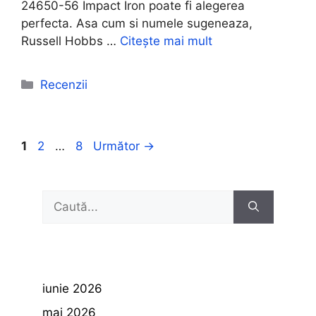
24650-56 Impact Iron poate fi alegerea
perfecta. Asa cum si numele sugeneaza,
Russell Hobbs …
Citește mai mult
Categorii
Recenzii
Pagina
Pagina
Pagina
1
2
…
8
Următor
→
Caută
după:
iunie 2026
mai 2026