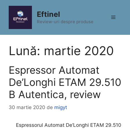
Sari
la
Eftinel
Meniu
conținut
Review-uri despre produse
Lună:
martie 2020
Espressor Automat
De’Longhi ETAM 29.510
B Autentica, review
30 martie 2020
de
migyt
Espressorul Automat De’Longhi ETAM 29.510