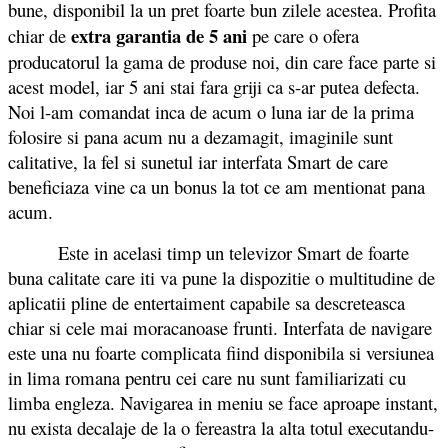
bune, disponibil la un pret foarte bun zilele acestea. Profita
extra garantia de 5 ani
chiar de
pe care o ofera
producatorul la gama de produse noi, din care face parte si
acest model, iar 5 ani stai fara griji ca s-ar putea defecta.
Noi l-am comandat inca de acum o luna iar de la prima
folosire si pana acum nu a dezamagit, imaginile sunt
calitative, la fel si sunetul iar interfata Smart de care
beneficiaza vine ca un bonus la tot ce am mentionat pana
acum.
Este in acelasi timp un televizor Smart de foarte
buna calitate care iti va pune la dispozitie o multitudine de
aplicatii pline de entertaiment capabile sa descreteasca
chiar si cele mai moracanoase frunti. Interfata de navigare
este una nu foarte complicata fiind disponibila si versiunea
in lima romana pentru cei care nu sunt familiarizati cu
limba engleza. Navigarea in meniu se face aproape instant,
nu exista decalaje de la o fereastra la alta totul executandu-