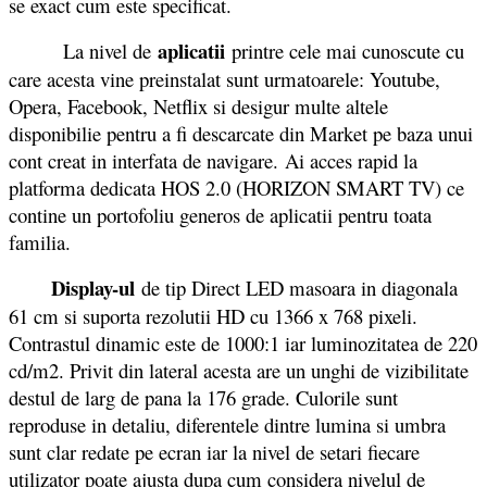
se exact cum este specificat.
aplicatii
La nivel de
printre cele mai cunoscute cu
care acesta vine preinstalat sunt urmatoarele: Youtube,
Opera, Facebook, Netflix si desigur multe altele
disponibilie pentru a fi descarcate din Market pe baza unui
cont creat in interfata de navigare. Ai acces rapid la
platforma dedicata HOS 2.0 (HORIZON SMART TV) ce
contine un portofoliu generos de aplicatii pentru toata
familia.
Display-ul
de tip Direct LED masoara in diagonala
61 cm si suporta rezolutii HD cu 1366 x 768 pixeli.
Contrastul dinamic este de 1000:1 iar luminozitatea de 220
cd/m2. Privit din lateral acesta are un unghi de vizibilitate
destul de larg de pana la 176 grade. Culorile sunt
reproduse in detaliu, diferentele dintre lumina si umbra
sunt clar redate pe ecran iar la nivel de setari fiecare
utilizator poate ajusta dupa cum considera nivelul de