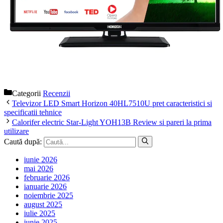
Categorii
Recenzii
Televizor LED Smart Horizon 40HL7510U pret caracteristici si
specificatii tehnice
Calorifer electric Star-Light YOH13B Review si pareri la prima
utilizare
Caută după:
iunie 2026
mai 2026
februarie 2026
ianuarie 2026
noiembrie 2025
august 2025
iulie 2025
iunie 2025