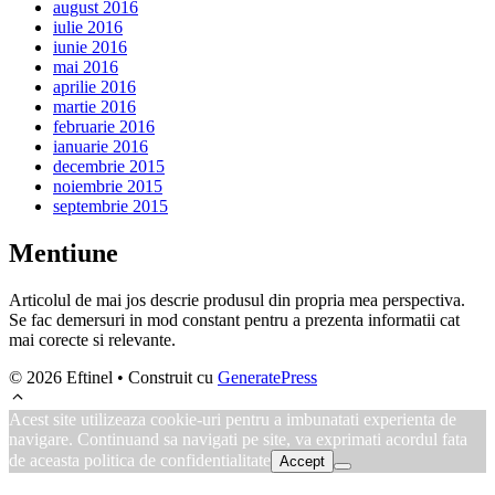
august 2016
iulie 2016
iunie 2016
mai 2016
aprilie 2016
martie 2016
februarie 2016
ianuarie 2016
decembrie 2015
noiembrie 2015
septembrie 2015
Mentiune
Articolul de mai jos descrie produsul din propria mea perspectiva.
Se fac demersuri in mod constant pentru a prezenta informatii cat
mai corecte si relevante.
© 2026 Eftinel
• Construit cu
GeneratePress
Acest site utilizeaza cookie-uri pentru a imbunatati experienta de
navigare. Continuand sa navigati pe site, va exprimati acordul fata
de aceasta politica de confidentialitate
Accept