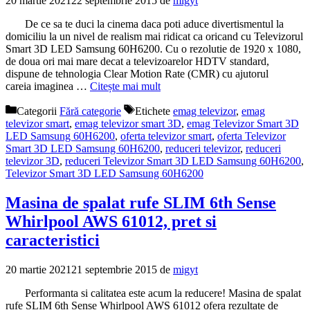
20 martie 2021
22 septembrie 2015
de
migyt
De ce sa te duci la cinema daca poti aduce divertismentul la
domiciliu la un nivel de realism mai ridicat ca oricand cu Televizorul
Smart 3D LED Samsung 60H6200. Cu o rezolutie de 1920 x 1080,
de doua ori mai mare decat a televizoarelor HDTV standard,
dispune de tehnologia Clear Motion Rate (CMR) cu ajutorul
careia imaginea …
Citește mai mult
Categorii
Fără categorie
Etichete
emag televizor
,
emag
televizor smart
,
emag televizor smart 3D
,
emag Televizor Smart 3D
LED Samsung 60H6200
,
oferta televizor smart
,
oferta Televizor
Smart 3D LED Samsung 60H6200
,
reduceri televizor
,
reduceri
televizor 3D
,
reduceri Televizor Smart 3D LED Samsung 60H6200
,
Televizor Smart 3D LED Samsung 60H6200
Masina de spalat rufe SLIM 6th Sense
Whirlpool AWS 61012, pret si
caracteristici
20 martie 2021
21 septembrie 2015
de
migyt
Performanta si calitatea este acum la reducere! Masina de spalat
rufe SLIM 6th Sense Whirlpool AWS 61012 ofera rezultate de