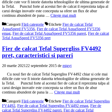
dificile cute vor fi istorie datorita tehnologiilor de ultima generatie de
la Tefal. Punctul forte al acestui fier de calcat il reprezinta talpa al
carui design inovativ este conceputa sa ofere un flux de abur
continuu abundent de pana …
Citește mai mult
Categorii
Fără categorie
Etichete
Fier de calcat Tefal
AquaSpeed FV5356
,
Fier de calcat Tefal AquaSpeed FV5356
emag
,
Fier de calcat Tefal AquaSpeed FV5356 pareri
,
Fier de calcat
Tefal AquaSpeed FV5356 pret
Fier de calcat Tefal Supergliss FV4492
pret, caracteristici si pareri
20 martie 2021
22 septembrie 2015
de
migyt
Cu noul fier de calcat Tefal Supergliss FV4492 chiar si cele mai
dificile cute vor fi istorie datorita tehnologiilor de ultima generatie de
la Tefal. Punctul forte al acestui fier de calcat il reprezinta talpa al
carui design inovativ este conceputa sa ofere un flux de abur
continuu abundent de pana la …
Citește mai mult
Categorii
Fără categorie
Etichete
Fier de calcat Tefal Supergliss
FV4492
,
Fier de calcat Tefal Supergliss FV4492 emag
,
Fier de
calcat Tefal Supergliss FV4492 pareri
,
Fier de calcat Tefal