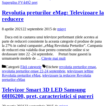
Supergliss FV4492 pret
Revolutia preturilor eMag: Televizoare la
reducere
8 aprilie 2021
22 septembrie 2015
de
migyt
Daca esti in cautarea unui televizor performant zilele acestea ai
parte de reduceri consistente la aceasta categorie d produse de pana
la 27% in cadrul campaniei „eMag Revolutia Preturilor”. Campania
de reduceri esta valabila doar pentru comenzile online si se
desfasoare intre 22 -24 septembrie. Preturi bune gasesti la
urmatoarele modele de …
Citește mai mult
Categorii
Fără categorie
Etichete
revolutia preturilor emag
,
revolutia preturilor emag 22-24 septembrie
,
televizoare ieftine
Revolutia preturilor eMag
,
televizoare la reducere Revolutia
preturilor eMag
Televizor Smart 3D LED Samsung
60H6200, pret, caracteristici si pareri