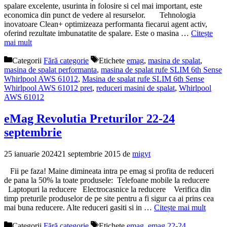
spalare excelente, usurinta in folosire si cel mai important, este
economica din punct de vedere al resurselor. Tehnologia
inovatoare Clean+ optimizeaza performanta fiecarui agent activ,
oferind rezultate imbunatatite de spalare. Este o masina …
Citește
mai mult
Categorii
Fără categorie
Etichete
emag
,
masina de spalat
,
masina de spalat performanta
,
masina de spalat rufe SLIM 6th Sense
Whirlpool AWS 61012
,
Masina de spalat rufe SLIM 6th Sense
Whirlpool AWS 61012 pret
,
reduceri masini de spalat
,
Whirlpool
AWS 61012
eMag Revolutia Preturilor 22-24
septembrie
25 ianuarie 2024
21 septembrie 2015
de
migyt
Fii pe faza! Maine dimineata intra pe emag si profita de reduceri
de pana la 50% la toate produsele: Telefoane mobile la reducere
Laptopuri la reducere Electrocasnice la reducere Verifica din
timp preturile produselor de pe site pentru a fi sigur ca ai prins cea
mai buna reducere. Alte reduceri gasiti si in …
Citește mai mult
Categorii
Fără categorie
Etichete
emag
,
emag 22-24