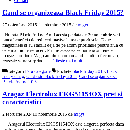
Contact
Cand se organizeaza Black Friday 2015?
27 noiembrie 2015
11 noiembrie 2015
de
migyt
Nu rata Black Friday! Anul acesta pe data de 20 noiembrie veti
putea beneficia de reduceri masive la toate produsele. Toate
magazinele si-au stabilit deja de pe acum prioritatile pentru ziua cu
cele mai multe reduceri. Printre aceastea se numara si marele
magazin online eMag care dupa cum ne-a obisnuit in fiecare an,
reuseste sa ne surprinda …
Citește mai mult
Categorii
Fără categorie
Etichete
black friday 2015
,
black
friday emag
,
cand este black friday 2015
,
Cand se organizeaza
Black Friday 2015
Aragaz Electrolux EKG51154OX pret si
caracteristici
2 februarie 2024
10 noiembrie 2015
de
migyt
Aragazul Electrolux EKG51154OX este alegerea perfecta daca
ne dorim un aparat de mari dimensiuni, dotat cu cele mai noi