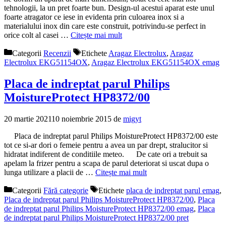
tehnologii, la un pret foarte bun. Design-ul acestui aparat este unul
foarte atragator ce iese in evidenta prin culoarea inox si a
materialului inox din care este construit, potrivindu-se perfect in
orice colt al casei …
Citește mai mult
Categorii
Recenzii
Etichete
Aragaz Electrolux
,
Aragaz
Electrolux EKG51154OX
,
Aragaz Electrolux EKG51154OX emag
Placa de indreptat parul Philips
MoistureProtect HP8372/00
20 martie 2021
10 noiembrie 2015
de
migyt
Placa de indreptat parul Philips MoistureProtect HP8372/00 este
tot ce si-ar dori o femeie pentru a avea un par drept, stralucitor si
hidratat indiferent de conditiile meteo. De cate ori a trebuit sa
apelam la frizer pentru a scapa de parul deteriorat si uscat dupa o
lunga utilizare a placii de …
Citește mai mult
Categorii
Fără categorie
Etichete
placa de indreptat parul emag
,
Placa de indreptat parul Philips MoistureProtect HP8372/00
,
Placa
de indreptat parul Philips MoistureProtect HP8372/00 emag
,
Placa
de indreptat parul Philips MoistureProtect HP8372/00 pret