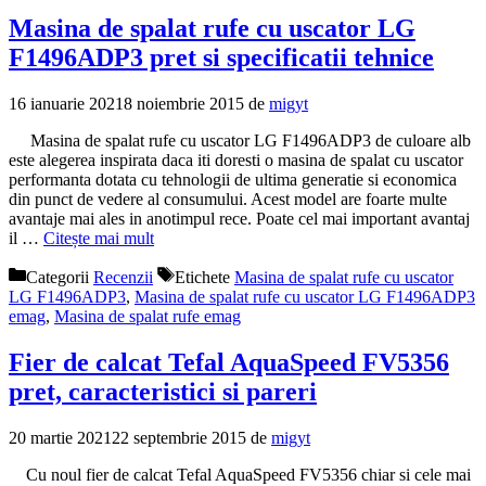
Masina de spalat rufe cu uscator LG
F1496ADP3 pret si specificatii tehnice
16 ianuarie 2021
8 noiembrie 2015
de
migyt
Masina de spalat rufe cu uscator LG F1496ADP3 de culoare alb
este alegerea inspirata daca iti doresti o masina de spalat cu uscator
performanta dotata cu tehnologii de ultima generatie si economica
din punct de vedere al consumului. Acest model are foarte multe
avantaje mai ales in anotimpul rece. Poate cel mai important avantaj
il …
Citește mai mult
Categorii
Recenzii
Etichete
Masina de spalat rufe cu uscator
LG F1496ADP3
,
Masina de spalat rufe cu uscator LG F1496ADP3
emag
,
Masina de spalat rufe emag
Fier de calcat Tefal AquaSpeed FV5356
pret, caracteristici si pareri
20 martie 2021
22 septembrie 2015
de
migyt
Cu noul fier de calcat Tefal AquaSpeed FV5356 chiar si cele mai