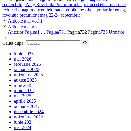
septembrie
,
eMag Revolutia Preturilor mici
,
reduceri electrocasnice
,
reduceri emag
,
reduceri telefoane mobile
,
revolutia preturilor emag
,
revolutia preturilor emag 22-24 septembrie
Articole mai vechi
Articole mai noi
←
Anterior
Pagina
1
…
Pagina
731
Pagina
732
Pagina
733
Următor
→
Caută după:
iunie 2026
mai 2026
februarie 2026
ianuarie 2026
noiembrie 2025
august 2025
iulie 2025
iunie 2025
mai 2025
aprilie 2025
ianuarie 2025
decembrie 2024
noiembrie 2024
iunie 2024
mai 2024