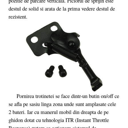
pozitie de parcare verticala. Piciorul de sprijin este
destul de solid si arata de la prima vedere destul de
rezistent.
Pornirea trotinetei se face dintr-un butin on/off ce
se afla pe sasiu linga zona unde sunt amplasate cele
2 bateri. Iar cu manerul mobil din dreapta de pe
ghidon dotat cu tehnologia ITR (Instant Throttle
Response) putem sa actionam sistemul de