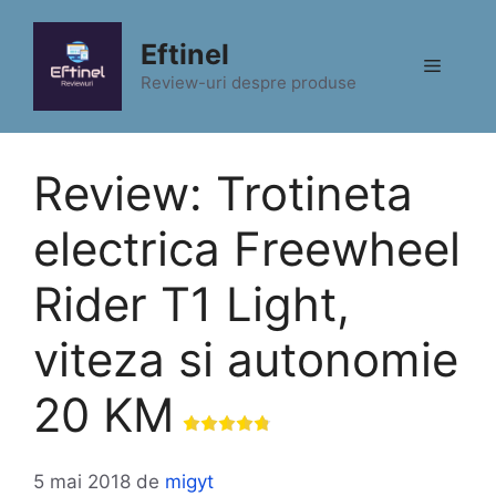
Sari
la
Eftinel
Meniu
conținut
Review-uri despre produse
Review: Trotineta
electrica Freewheel
Rider T1 Light,
viteza si autonomie
20 KM
5 mai 2018
de
migyt