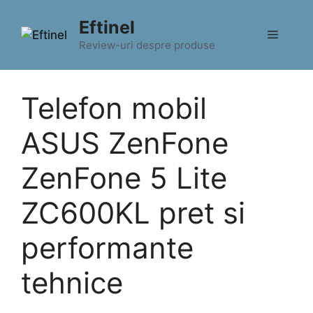
Sari
Eftinel
la
Meniu
conținut
Review-uri despre produse
Telefon mobil
ASUS ZenFone
ZenFone 5 Lite
ZC600KL pret si
performante
tehnice