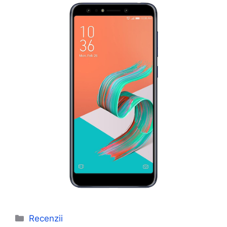
Categorii
Recenzii