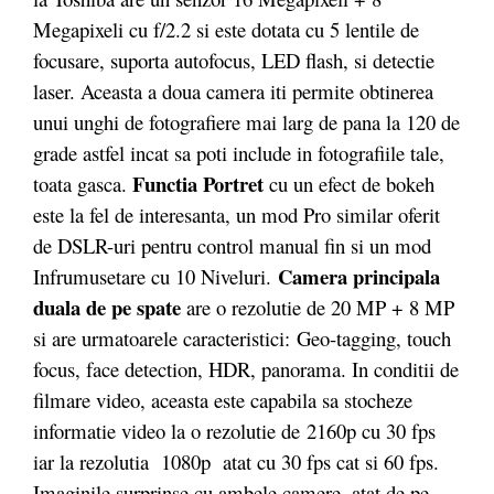
Megapixeli cu f/2.2 si este dotata cu 5 lentile de
focusare, suporta autofocus, LED flash, si detectie
laser. Aceasta a doua camera iti permite obtinerea
unui unghi de fotografiere mai larg de pana la 120 de
grade astfel incat sa poti include in fotografiile tale,
Functia Portret
toata gasca.
cu un efect de bokeh
este la fel de interesanta, un mod Pro similar oferit
de DSLR-uri pentru control manual fin si un mod
Camera principala
Infrumusetare cu 10 Niveluri.
duala de pe spate
are o rezolutie de 20 MP + 8 MP
si are urmatoarele caracteristici: Geo-tagging, touch
focus, face detection, HDR, panorama. In conditii de
filmare video, aceasta este capabila sa stocheze
informatie video la o rezolutie de 2160p cu 30 fps
iar la rezolutia 1080p atat cu 30 fps cat si 60 fps.
Imaginile surprinse cu ambele camere, atat de pe