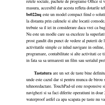
retele sociale, pachete de programe Office si vi
masura, accesibil dar acesta refleta dotarile
bs022nq
este un model compact fiind o solutie
la distanta prin cafenele si alte locatii comod
trebuie sa il iei in considerare daca vrei ca ba
Nu este un modle care sa exceleze la superlati
prost gandit din punct de vedere al puterii de
activitatile simple ce inlud navigare in online, 
programare, contabilitate si alte activitati ce t
in fata sa sa urmaresti un film sau serialul pr
Tastatura
are un set de taste bine defini
unde este cazul dar si pentru munca de birou sa
tehnoredactare. TouchPad-ul este responsive si 
navighezi si sa faci diferite operatiuni in doar
waterproof astfel ca apa scapata pe taste nu v