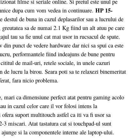
zionat filme si seriale online. Si pretul este unul pe
HP 15-
 tehnice dupa cum vom vedea in continuare.
 destul de buna in cazul deplasarilor sau a lucrului de
e, greutatea sa de numai 2.1 Kg fiind un alt atuu pe care
gajul tau sa fie unul cat mai usor in rucsacul de spate.
v din punct de vedere hardware dar nici sa spui ca este
 lucru, performantele fiind indeajuns de bune pentru
cititul de mail-uri, retele sociale, in unele cazuri
in de lucru la birou. Seara poti sa te relaxezi binemeritat
eferat, fara nicio problema.
te, mari ca dimensiune perfect atat pentru gaming acolo
u in cazul celor care il vor folosi intens la
ofera suport multitouch astfel ca iti va fi usor sa
 2-3 miscari. Atat tastatura cat si touchpad-ul sunt
a ajunge si la componentele interne ale laptop-ului.