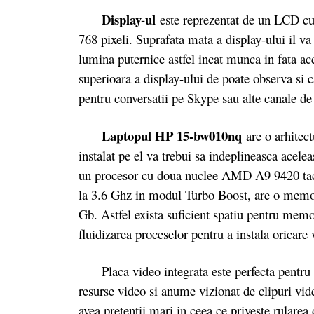
Display-ul
este reprezentat de un LCD cu
768 pixeli. Suprafata mata a display-ului il va
lumina puternice astfel incat munca in fata ace
superioara a display-ului de poate observa si
pentru conversatii pe Skype sau alte canale d
Laptopul HP 15-bw010nq
are o arhitect
instalat pe el va trebui sa indeplineasca acele
un procesor cu doua nuclee AMD A9 9420 tact
la 3.6 Ghz in modul Turbo Boost, are o mem
Gb. Astfel exista suficient spatiu pentru me
fluidizarea proceselor pentru a instala oricar
Placa video integrata este perfecta pentru a f
resurse video si anume vizionat de clipuri vid
avea pretentii mari in ceea ce priveste rularea 