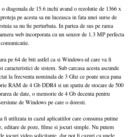
 o diagonala de 15.6 inchi avand o rezolutie de 1366 x
 proteja pe acesta sa nu luceasca in fata unei surse de
stuia sa nu fie perturbata. In partea de sus pe rama
 camera web incorporata cu un senzor de 1.3 MP perfecta
e comunicatie.
ura pe 64 de biti astfel ca si Windows-ul care va fi
asi caracteristici de sistem. Sub carcasa acesta ascunde
at la frecventa nominala de 3 Ghz ce poate urca pana
orie RAM de 4 Gb DDR4 si un spatiu de stocare de 500
morarea de date, o memorie de 4 Gb decenta pentru
e versiune de Windows pe care o doresti.
i utilizata in cazul aplicatiilor care consuma putine
e, editare de poze, filme si jocuri simple. Nu putem
de jocuri video solicitante, dar pot fi cazuri ca unele