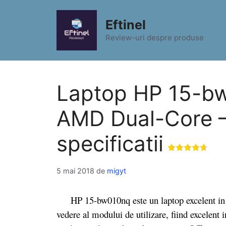
Sari
la
Eftinel
conținut
Review-uri despre produse
Laptop HP 15-bw
AMD Dual-Core –
specificatii
5 mai 2018
de
migyt
HP 15-bw010nq este un laptop excelent in caz
vedere al modului de utilizare, fiind excelent i