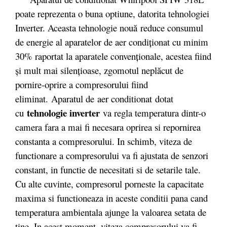
poate reprezenta o buna optiune, datorita tehnologiei
Inverter. Aceasta tehnologie nou
ă
reduce consumul
de energie al aparatelor de aer condiționat cu minim
30% raportat la aparatele convenționale, acestea fiind
și mult mai silențioase, zgomotul neplăcut de
pornire-oprire a compresorului fiind
eliminat
. Aparatul de aer conditionat dotat
tehnologie inverter
cu
va regla temperatura dintr-o
camera fara a mai fi necesara oprirea si repornirea
constanta a compresorului. In schimb, viteza de
functionare a compresorului va fi ajustata de senzori
constant, in functie de necesitati si de setarile tale.
Cu alte cuvinte, compresorul porneste la capacitate
maxima si functioneaza in aceste conditii pana cand
temperatura ambientala ajunge la valoarea setata de
tine. In acest moment, viteza compresorului va fi