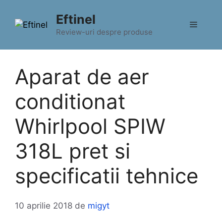
Sari
Eftinel
la
Meniu
conținut
Review-uri despre produse
Aparat de aer
conditionat
Whirlpool SPIW
318L pret si
specificatii tehnice
10 aprilie 2018
de
migyt