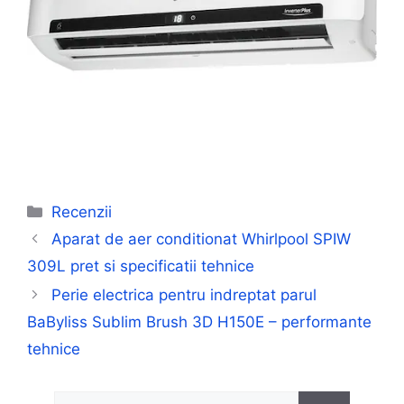
Categorii
Recenzii
Aparat de aer conditionat Whirlpool SPIW
309L pret si specificatii tehnice
Perie electrica pentru indreptat parul
BaByliss Sublim Brush 3D H150E – performante
tehnice
Caută