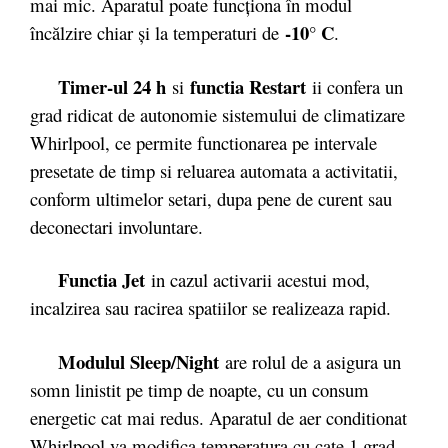
mai mic. Aparatul poate funcţiona în modul
-10° C
încălzire chiar şi la temperaturi de
.
Timer-ul 24 h
functia Restart
si
ii confera un
grad ridicat de autonomie sistemului de climatizare
Whirlpool, ce permite functionarea pe intervale
presetate de timp si reluarea automata a activitatii,
conform ultimelor setari, dupa pene de curent sau
deconectari involuntare.
Functia Jet
in cazul activarii acestui mod,
incalzirea sau racirea spatiilor se realizeaza rapid.
Modulul Sleep/Night
are rolul de a asigura un
somn linistit pe timp de noapte, cu un consum
energetic cat mai redus. Aparatul de aer conditionat
Whirlpool va modifica temperatura cu cate 1 grad