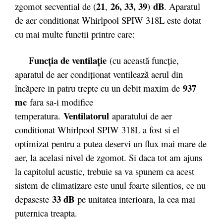
21
26, 33, 39
dB
zgomot secvential de (
,
)
. Aparatul
de aer conditionat
Whirlpool SPIW 318L
este dotat
cu mai multe functii printre care:
Funcţia de ventilaţie
(cu această funcţie,
aparatul de aer condiţionat ventilează aerul din
937
încăpere in patru trepte cu un debit maxim de
mc
fara sa-i modifice
Ventilatorul
temperatura.
aparatului de aer
conditionat
Whirlpool SPIW 318L
a fost si el
optimizat pentru a putea deservi un flux mai mare de
aer, la acelasi nivel de zgomot. Si daca tot am ajuns
la capitolul acustic, trebuie sa va spunem ca acest
sistem de climatizare este unul foarte silentios, ce nu
33 dB
depaseste
pe unitatea interioara, la cea mai
puternica treapta.