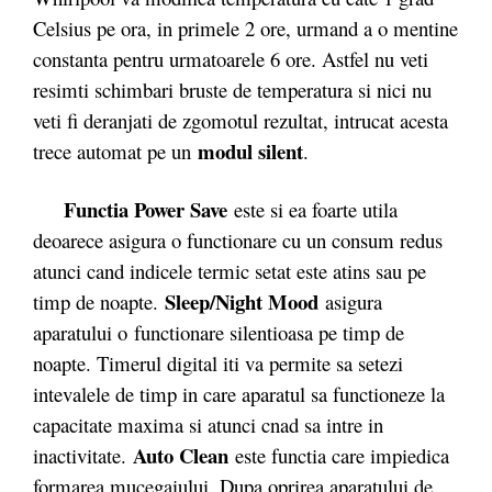
Celsius pe ora, in primele 2 ore, urmand a o mentine
constanta pentru urmatoarele 6 ore. Astfel nu veti
resimti schimbari bruste de temperatura si nici nu
veti fi deranjati de zgomotul rezultat, intrucat acesta
modul silent
trece automat pe un
.
Functia Power Save
este si ea foarte utila
deoarece asigura o functionare cu un consum redus
atunci cand indicele termic setat este atins sau pe
Sleep/Night Mood
timp de noapte.
asigura
aparatului o functionare silentioasa pe timp de
noapte. Timerul digital iti va permite sa setezi
intevalele de timp in care aparatul sa functioneze la
capacitate maxima si atunci cnad sa intre in
Auto Clean
inactivitate.
este functia care impiedica
formarea mucegaiului. Dupa oprirea aparatului de