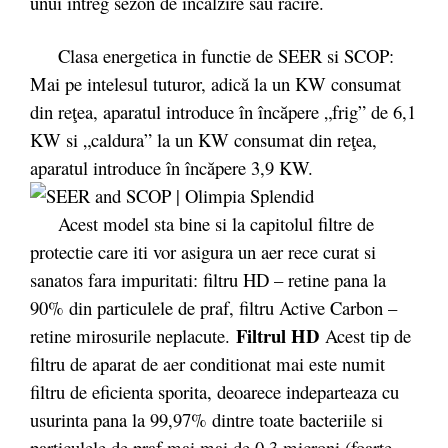
unui întreg sezon de încălzire sau răcire.
Clasa energetica in functie de SEER si SCOP:
Mai pe intelesul tuturor, adică la un KW consumat
din reţea, aparatul introduce în încăpere „frig” de 6,1
KW si „caldura” la un KW consumat din reţea,
aparatul introduce în încăpere 3,9 KW.
Acest model sta bine si la capitolul filtre de
protectie care iti vor asigura un aer rece curat si
sanatos fara impuritati: filtru HD – retine pana la
90% din particulele de praf, filtru Active Carbon –
Filtrul HD
retine mirosurile neplacute.
Acest tip de
filtru de aparat de aer conditionat mai este numit
filtru de eficienta sporita, deoarece indeparteaza cu
usurinta pana la 99,97% dintre toate bacteriile si
particulele de praf mai mai de 0.3 microni (foarte