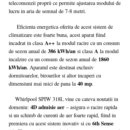
telecomenzii proprii ce permite ajustarea modului de
lucru in aria de semnal de 7-8 metri.
Eficienta energetica oferita de acest sistem de
climatizare este foarte buna, acest aparat fiind
A++
incadrat in clasa
la modul racire cu un consum
386 kWh/an
A
de sezon anual de
si clasa
la modul
1860
incalzire cu un consum de sezon anual de
kWh/an
. Aparatul este destinat exclusiv
dormitoarelor, birourilor si altor incaperi cu
40 mp
dimensiuni mai mici de pana la
.
Whirlpool SPIW 318L
vine cu cateva noutatii in
4D admisie aer
domeniu:
– asigura o racire rapida
si un schimb de curenti de aer foarte rapid, fiind in
6th Sense
premiera cu acest sistem inovativ si cu