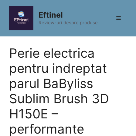
Sari
la
Eftinel
Meniu
conținut
Review-uri despre produse
Perie electrica
pentru indreptat
parul BaByliss
Sublim Brush 3D
H150E –
performante