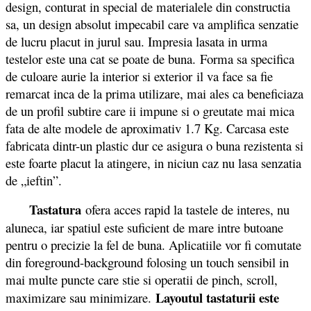
design, conturat in special de materialele din constructia
sa, un design absolut impecabil care va amplifica senzatie
de lucru placut in jurul sau. Impresia lasata in urma
testelor este una cat se poate de buna. Forma sa specifica
de culoare aurie la interior si exterior il va face sa fie
remarcat inca de la prima utilizare, mai ales ca beneficiaza
de un profil subtire care ii impune si o greutate mai mica
fata de alte modele de aproximativ 1.7 Kg. Carcasa este
fabricata dintr-un plastic dur ce asigura o buna rezistenta si
este foarte placut la atingere, in niciun caz nu lasa senzatia
de „ieftin”.
Tastatura
ofera acces rapid la tastele de interes, nu
aluneca, iar spatiul este suficient de mare intre butoane
pentru o precizie la fel de buna. Aplicatiile vor fi comutate
din foreground-background folosing un touch sensibil in
mai multe puncte care stie si operatii de pinch, scroll,
Layoutul tastaturii este
maximizare sau minimizare.