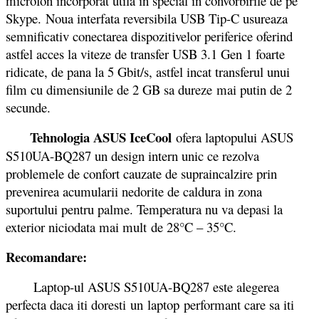
microfon incorporat utila in special in convorbirile de pe
Skype. Noua interfata reversibila USB Tip-C usureaza
semnificativ conectarea dispozitivelor periferice oferind
astfel acces la viteze de transfer USB 3.1 Gen 1 foarte
ridicate, de pana la 5 Gbit/s, astfel incat transferul unui
film cu dimensiunile de 2 GB sa dureze mai putin de 2
secunde.
Tehnologia ASUS IceCool
ofera laptopului ASUS
S510UA-BQ287 un design intern unic ce rezolva
problemele de confort cauzate de supraincalzire prin
prevenirea acumularii nedorite de caldura in zona
suportului pentru palme. Temperatura nu va depasi la
exterior niciodata mai mult de 28°C – 35°C.
Recomandare:
Laptop-ul ASUS S510UA-BQ287 este alegerea
perfecta daca iti doresti un laptop performant care sa iti