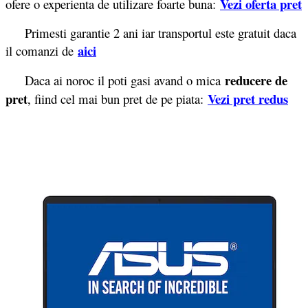
Vezi oferta pret
ofere o experienta de utilizare foarte buna:
Primesti garantie 2 ani iar transportul este gratuit daca
aici
il comanzi de
reducere de
Daca ai noroc il poti gasi avand o mica
pret
Vezi pret redus
, fiind cel mai bun pret de pe piata: