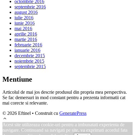
octombrie 2016
septembrie 2016
august 2016
iulie 2016
iunie 2016
mai 2016
aprilie 2016
martie 2016
februarie 2016
ianuarie 2016
decembrie 2015
noiembrie 2015
septembrie 2015
Mentiune
Articolul de mai jos descrie produsul din propria mea perspectiva.
Se fac demersuri in mod constant pentru a prezenta informatii cat
mai corecte si relevante.
© 2026 Eftinel
• Construit cu
GeneratePress
Acest site utilizeaza cookie-uri pentru a imbunatati experienta de
navigare. Continuand sa navigati pe site, va exprimati acordul fata