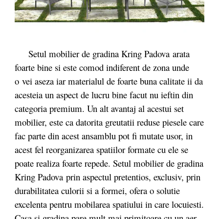
Setul mobilier de gradina Kring Padova arata
foarte bine si este comod indiferent de zona unde
o vei aseza iar materialul de foarte buna calitate ii da
acesteia un aspect de lucru bine facut nu ieftin din
categoria premium. Un alt avantaj al acestui set
mobilier, este ca datorita greutatii reduse piesele care
fac parte din acest ansamblu pot fi mutate usor, in
acest fel reorganizarea spatiilor formate cu ele se
poate realiza foarte repede. Setul mobilier de gradina
Kring Padova prin aspectul pretentios, exclusiv, prin
durabilitatea culorii si a formei, ofera o solutie
excelenta pentru mobilarea spatiului in care locuiesti.
Casa si gradina pare mult mai primitoare cu un aer