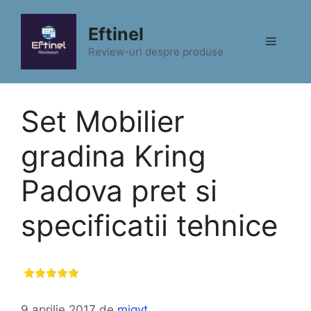
Sari
la
Eftinel
Meniu
conținut
Review-uri despre produse
Set Mobilier
gradina Kring
Padova pret si
specificatii tehnice
9 aprilie 2017
de
migyt