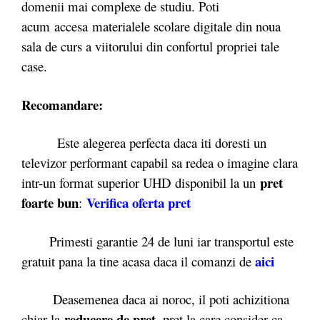
domenii mai complexe de studiu. Poti
acum accesa materialele scolare digitale din noua
sala de curs a viitorului din confortul propriei tale
case.
Recomandare:
Este alegerea perfecta daca iti doresti un
televizor performant capabil sa redea o imagine clara
pret
intr-un format superior UHD disponibil la un
foarte bun
Verifica oferta pret
:
Primesti garantie 24 de luni iar transportul este
aici
gratuit pana la tine acasa daca il comanzi de
Deasemenea daca ai noroc, il poti achizitiona
reducere de pret
chiar la
, pret la care consider ca