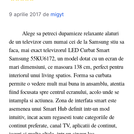
9 aprilie 2017
de
migyt
Alege sa petreci dupamieze relaxante alaturi
de un televizor cum numai cei de la Samsung stiu sa
faca, mai exact televizorul LED Curbat Smart
Samsung 55KU6172, un model dotat cu un ecran de
mari dimensiuni, ce masoara 138 cm, perfect pentru
interiorul unui living spatios. Forma sa curbata
permite o vedere mult mai buna in ansamblu, atentia
fiind focusata spre centrul ecranului, acolo unde se
intampla si actiunea. Zona de interfata smart este
asemenea unui Smart Hub definit intr-un mod
intuitiv, incat acum regasesti toate categoriile de
continut preferate, canal TV, aplicatii de continut,
jocuri si multe altele, intr-un singur loc.