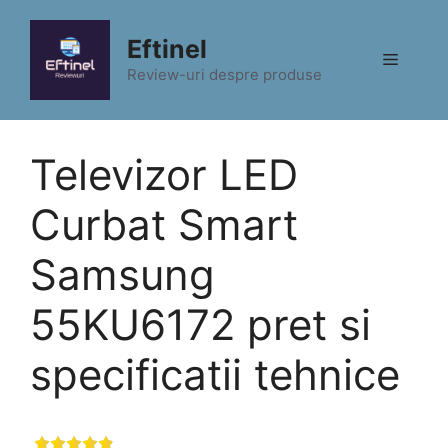
Sari
la
Eftinel
Meniu
conținut
Review-uri despre produse
Televizor LED
Curbat Smart
Samsung
55KU6172 pret si
specificatii tehnice