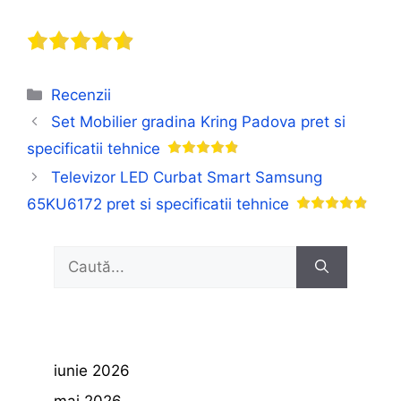
Categorii
Recenzii
Set Mobilier gradina Kring Padova pret si
specificatii tehnice
Televizor LED Curbat Smart Samsung
65KU6172 pret si specificatii tehnice
Caută
după:
iunie 2026
mai 2026