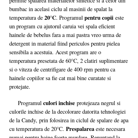
permite spalarea materialelor sintetice si a celor din
bumbac in acelasi ciclu al masinii de spalat la
20°C
pentru copii
temperatura de
. Programul
este
un program cu ajutorul caruia vei spala eficient
hainele de bebelus fara a mai pastra vreo urma de
detergent in material fiind periculos pentru pielea
sensibila a acestuia. Acest program are o
temperatura presetata de 60°C, 2 clatiri suplimentare
si o viteza de centrifigare de 400 rpm pentru ca
hainele copiilor sa fie cat mai bine curatate si
protejate.
culori inchise
Programul
protejeaza negrul si
culorile inchise de la decolorare datorita tehnologiei
de la Candy, prin folosirea in ciclul de spalare de apa
Prespalarea
cu temperatura de 20°C.
este necesara
numai pentru haine foarte murdare.
Renunţand la