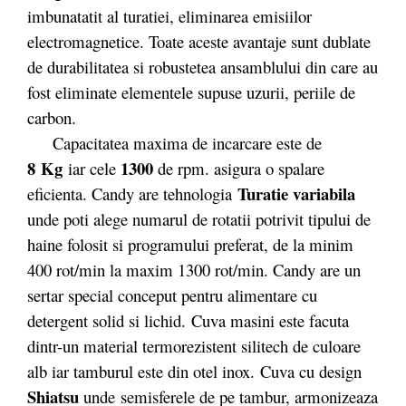
imbunatatit al turatiei, eliminarea emisiilor
electromagnetice. Toate aceste avantaje sunt dublate
de durabilitatea si robustetea ansamblului din care au
fost eliminate elementele supuse uzurii, periile de
carbon.
Capacitatea maxima de incarcare este de
8 Kg
1300
iar cele
de rpm. asigura o spalare
Turatie variabila
eficienta. Candy are tehnologia
unde poti alege numarul de rotatii potrivit tipului de
haine folosit si programului preferat, de la minim
400 rot/min la maxim 1300 rot/min. Candy are un
sertar special conceput pentru alimentare cu
detergent solid si lichid. Cuva masini este facuta
dintr-un material termorezistent silitech de culoare
alb iar tamburul este din otel inox. Cuva cu design
Shiatsu
unde
semisferele de pe tambur, armonizeaza