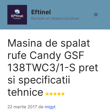
Sari
la
Eftinel
Meniu
conținut
Review-uri despre produse
Masina de spalat
rufe Candy GSF
138TWC3/1-S pret
si specificatii
tehnice
22 martie 2017
de
migyt