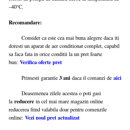
–40°C.
Recomandare:
Consider ca este cea mai buna alegere daca iti
doresti un aparat de aer conditionat complet, capabil
sa faca fata in orice conditii la un pret foarte
Verifica oferte
pret
bun:
3 ani
aici
Primesti garantie
daca il comanzi de
Deasemenea zilele acestea o poti gasi
reducere
la
in cel mai mare magazin online
reducerea fiind valabila doar pentru comenzile
Vezi noul pret actualizat
online: