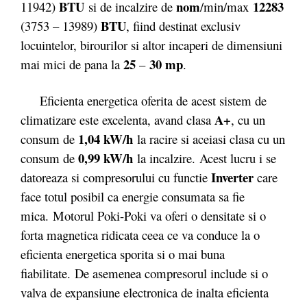
BTU
nom
12283
11942)
si de incalzire de
/min/max
BTU
(3753 – 13989)
, fiind destinat exclusiv
locuintelor, birourilor si altor incaperi de dimensiuni
25
30 mp
mai mici de pana la
–
.
Eficienta energetica oferita de acest sistem de
A+
climatizare este excelenta, avand clasa
, cu un
1,04 kW/h
consum de
la racire si aceiasi clasa cu un
0,99 kW/h
consum de
la incalzire. Acest lucru i se
Inverter
datoreaza si compresorului cu functie
care
face totul posibil ca energie consumata sa fie
mica. Motorul Poki-Poki va oferi o densitate si o
forta magnetica ridicata ceea ce va conduce la o
eficienta energetica sporita si o mai buna
fiabilitate. De asemenea compresorul include si o
valva de expansiune electronica de inalta eficienta