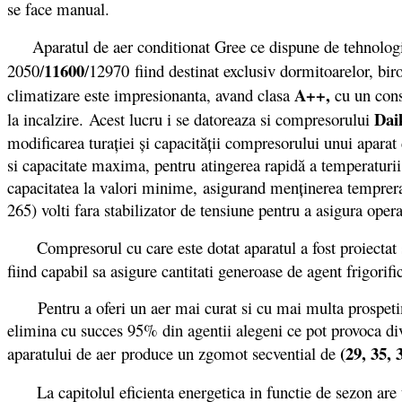
se face manual.
Aparatul de aer conditionat Gree ce dispune de tehnologii 
11600
2050/
/12970
fiind destinat exclusiv dormitoarelor, bi
A++,
climatizare este impresionanta, avand clasa
cu un con
Dai
la incalzire. Acest lucru i se datoreaza si compresorului
modificarea turației și capacității compresorului unui apara
si capacitate maxima, pentru atingerea rapidă a temperaturii
capacitatea la valori minime, asigurand menținerea temprerat
265) volti fara stabilizator de tensiune pentru a asigura ope
Compresorul cu care este dotat aparatul a fost proiectat s
fiind capabil sa asigure cantitati generoase de agent frigorifi
Pentru a oferi un aer mai curat si cu mai multa prospetime 
elimina cu succes 95% din agentii alegeni ce pot provoca dive
(29, 35, 
aparatului de aer produce un zgomot secvential de
La capitolul eficienta energetica in functie de sezon are 