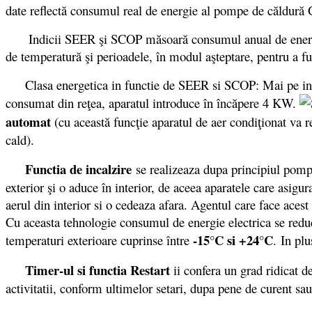
date reflectă consumul real de energie al pompe de căldură
Indicii SEER şi SCOP măsoară consumul anual de energie şi e
de temperatură şi perioadele, în modul aşteptare, pentru a fur
Clasa energetica in functie de SEER si SCOP: Mai pe intel
consumat din reţea, aparatul introduce în încăpere 4 KW.
automat
(cu această funcţie aparatul de aer condiţionat va r
cald).
Functia de incalzire
se realizeaza dupa principiul pompe
exterior şi o aduce în interior, de aceea aparatele care asigu
aerul din interior si o cedeaza afara. Agentul care face acest 
Cu aceasta tehnologie consumul de energie electrica se reduce
-15°C si +24°C
temperaturi exterioare cuprinse între
. In pl
Timer-ul si functia Restart
ii confera un grad ridicat d
activitatii, conform ultimelor setari, dupa pene de curent sa