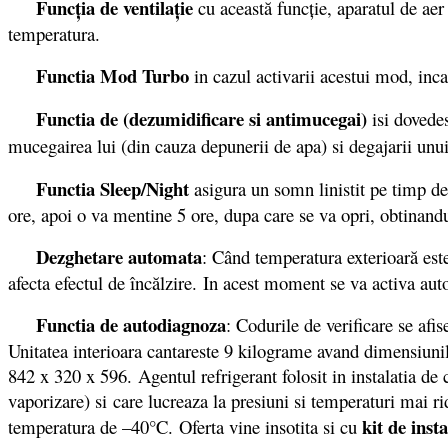
Funcţia de ventilaţie
cu această funcţie, aparatul de aer
temperatura.
Functia Mod Turbo
in cazul activarii acestui mod, inca
Functia de (dezumidificare si antimucegai)
isi dovedes
mucegairea lui (din cauza depunerii de apa) si degajarii un
Functia Sleep/Night
asigura un somn linistit pe timp de
ore, apoi o va mentine 5 ore, dupa care se va opri, obtinand
Dezghetare automata
: Când temperatura exterioară este
afecta efectul de încălzire. In acest moment se va activa aut
Functia de autodiagnoza
: Codurile de verificare se afi
Unitatea interioara cantareste 9 kilograme avand dimensiuni
842 x 320 x 596. Agentul refrigerant folosit in instalatia de
vaporizare) si care lucreaza la presiuni si temperaturi mai 
kit de inst
temperatura de –40°C. Oferta vine insotita si cu