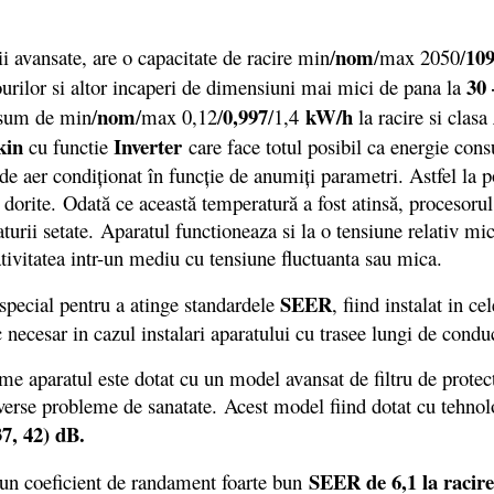
nom
109
avansate, are o capacitate de racire min/
/max 2050/
30
rourilor si altor incaperi de dimensiuni mai mici de pana la
nom
0,997
kW/h
sum de min/
/max 0,12/
/1,4
la racire si clasa
kin
Inverter
cu functie
care face totul posibil ca energie con
t de aer condiționat în funcție de anumiți parametri. Astfel la
 dorite. Odată ce această temperatură a fost atinsă, procesoru
urii setate. Aparatul functioneaza si la o tensiune relativ mic
rativitatea intr-un mediu cu tensiune fluctuanta sau mica.
SEER
pecial pentru a atinge standardele
, fiind instalat in 
c necesar in cazul instalari aparatului cu trasee lungi de conduc
aparatul este dotat cu un model avansat de filtru de protecti
rse probleme de sanatate. Acest model fiind dotat cu tehnologia
37, 42) dB.
SEER de 6,1 la racir
un coeficient de randament foarte bun