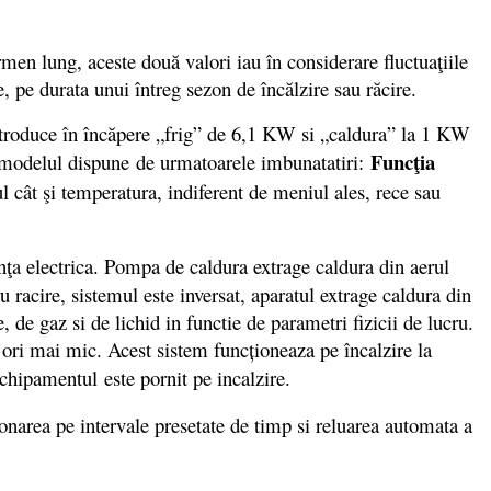
n lung, aceste două valori iau în considerare fluctuaţiile
e, pe durata unui întreg sezon de încălzire sau răcire.
troduce în încăpere „frig” de 6,1 KW si „caldura” la 1 KW
Funcţia
odelul dispune de urmatoarele imbunatatiri:
 cât şi temperatura, indiferent de meniul ales, rece sau
nţa electrica. Pompa de caldura extrage caldura din aerul
u racire, sistemul este inversat, aparatul extrage caldura din
, de gaz si de lichid in functie de parametri fizicii de lucru.
3 ori mai mic. Acest sistem funcționeaza pe încalzire la
echipamentul este pornit pe incalzire.
onarea pe intervale presetate de timp si reluarea automata a