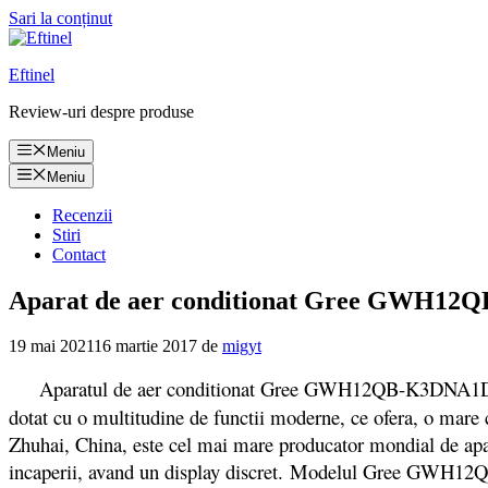
Sari la conținut
Eftinel
Review-uri despre produse
Meniu
Meniu
Recenzii
Stiri
Contact
Aparat de aer conditionat Gree GWH12QB-
19 mai 2021
16 martie 2017
de
migyt
Aparatul de aer conditionat Gree GWH12QB-K3DNA1D c
dotat cu o multitudine de functii moderne, ce ofera, o mare 
Zhuhai, China, este cel mai mare producator mondial de apara
incaperii, avand un display discret. Modelul Gree GWH12QB