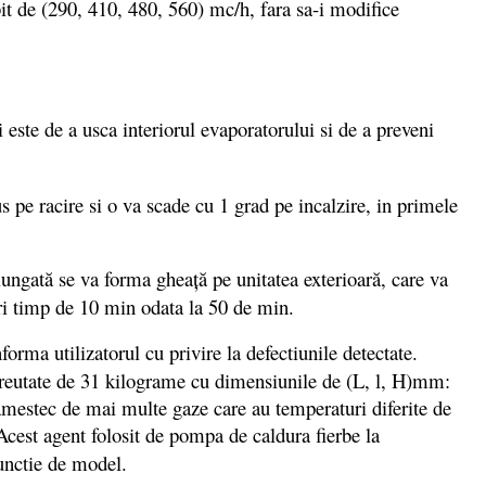
bit de (290, 410, 480, 560) mc/h, fara sa-i modifice
i este de a usca interiorul evaporatorului si de a preveni
pe racire si o va scade cu 1 grad pe incalzire, in primele
lungată se va forma gheaţă pe unitatea exterioară, care va
pri timp de 10 min odata la 50 de min.
orma utilizatorul cu privire la defectiunile detectate.
 greutate de 31 kilograme cu dimensiunile de (L, l, H)mm:
 amestec de mai multe gaze care au temperaturi diferite de
Acest agent folosit de pompa de caldura fierbe la
unctie de model.