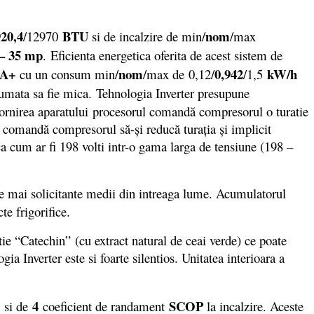
20,4
BTU
nom
/12970
si de incalzire de min/
/max
 – 35 mp
. Eficienta energetica oferita de acest sistem de
A+
nom
0,942
kW/h
cu un consum min/
/max de 0,12/
/1,5
sumata sa fie mica. Tehnologia Inverter presupune
 pornirea aparatului procesorul comandă compresorul o turatie
l comandă compresorul să-și reducă turația și implicit
a cum ar fi 198 volti intr-o gama larga de tensiune (198 –
cele mai solicitante medii din intreaga lume. Acumulatorul
te frigorifice.
e “Catechin” (cu extract natural de ceai verde) ce poate
 Inverter este si foarte silentios. Unitatea interioara a
e
4
SCOP
si de
coeficient de randament
la incalzire. Aceste