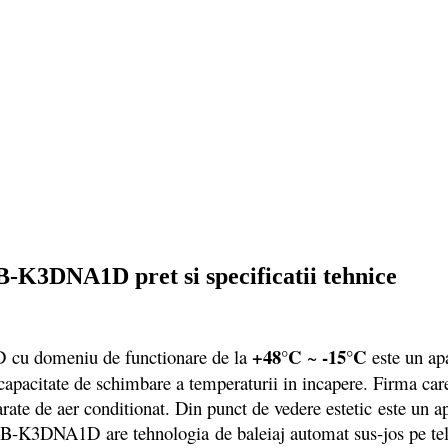
K3DNA1D pret si specificatii tehnice
+48°C
-15°C
u domeniu de functionare de la
~
este un ap
capacitate de schimbare a temperaturii in incapere. Firma car
te de aer conditionat. Din punct de vedere estetic este un apa
-K3DNA1D are tehnologia de baleiaj automat sus-jos pe telec