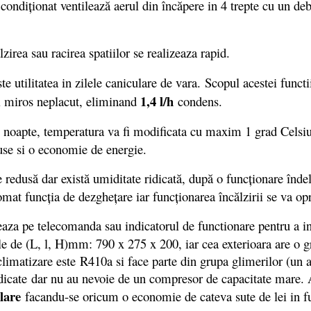
 condiţionat ventilează aerul din încăpere in 4 trepte cu un de
lzirea sau racirea spatiilor se realizeaza rapid.
te utilitatea in zilele caniculare de vara. Scopul acestei functi
1,4 l/h
ui miros neplacut, eliminand
condens.
 noapte, temperatura va fi modificata cu maxim 1 grad Celsius 
use si o economie de energie.
 redusă dar există umiditate ridicată, după o funcţionare înde
omat funcţia de dezgheţare iar funcţionarea încălzirii se va o
seaza pe telecomanda sau indicatorul de functionare pentru a inf
le de (L, l, H)mm: 790 x 275 x 200, iar cea exterioara are o
 climatizare este R410a si face parte din grupa glimerilor (un
ridicate dar nu au nevoie de un compresor de capacitate mare. 
alare
facandu-se oricum o economie de cateva sute de lei in f