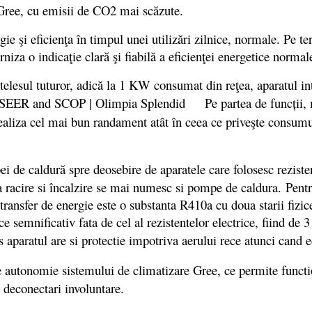
 Gree, cu emisii de CO2 mai scăzute.
ficienţa în timpul unei utilizări zilnice, normale. Pe terme
niza o indicaţie clară şi fiabilă a eficienţei energetice normal
esul tuturor, adică la 1 KW consumat din reţea, aparatul in
Pe partea de funcții, m
ealiza cel mai bun randament atât în ceea ce priveşte consumul
i de caldură spre deosebire de aparatele care folosesc reziste
ra racire si încalzire se mai numesc si pompe de caldura. Pentr
transfer de energie este o substanta R410a cu doua starii fizice
 semnificativ fata de cel al rezistentelor electrice, fiind de 
us aparatul are si protectie impotriva aerului rece atunci cand 
e autonomie sistemului de climatizare Gree, ce permite functi
u deconectari involuntare.