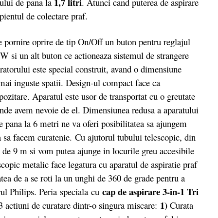
1,7 litri
fului de pana la
. Atunci cand puterea de aspirare
ientul de colectare praf.
rnire oprire de tip On/Off un buton pentru reglajul
 W si un alt buton ce actioneaza sistemul de strangere
atorului este special construit, avand o dimensiune
 mai inguste spatii. Design-ul compact face ca
pozitare. Aparatul este usor de transportat cu o greutate
iunde avem nevoie de el. Dimensiunea redusa a aparatului
 pana la 6 metri ne va oferi posibilitatea sa ajungem
ca sa facem curatenie. Cu ajutorul tubului telescopic, din
 de 9 m si vom putea ajunge in locurile greu accesibile
copic metalic face legatura cu aparatul de aspiratie praf
tatea de a se roti la un unghi de 360 de grade pentru a
cap de aspirare 3-in-1 Tri
ul Philips. Peria
speciala
cu
1)
 actiuni de curatare dintr-o singura miscare:
Curata