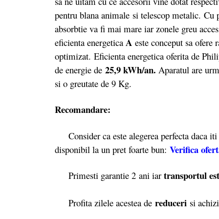
sa ne uitam cu ce accesorii vine dotat respecti
pentru blana animale si telescop metalic. Cu p
absorbtie va fi mai mare iar zonele greu accesi
A
eficienta energetica
este conceput sa ofere
optimizat. Eficienta energetica oferita de Phil
25,9 kWh/an.
de energie de
Aparatul are urm
si o greutate de 9 Kg.
Recomandare:
Consider ca este alegerea perfecta daca iti d
Verifica ofer
disponibil la un pret foarte bun:
transportul est
Primesti garantie 2
ani iar
reduceri
Profita zilele acestea de
si achizi