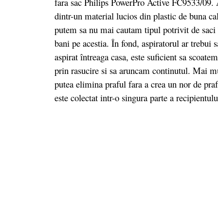
fara sac Philips PowerPro Active FC9533/09. Ap
dintr-un material lucios din plastic de buna ca
putem sa nu mai cautam tipul potrivit de saci
bani pe acestia. În fond, aspiratorul ar trebui
aspirat întreaga casa, este suficient sa scoate
prin rasucire si sa aruncam continutul. Mai mu
putea elimina praful fara a crea un nor de praf
este colectat intr-o singura parte a recipientul