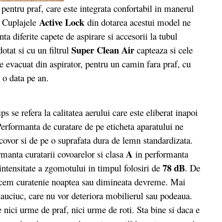
ntru praf, care este integrata confortabil in manerul
Active Lock
e. Cuplajele
din dotarea acestui model ne
a diferite capete de aspirare si accesorii la tubul
Super Clean Air
otat si cu un filtrul
capteaza si cele
ie evacuat din aspirator, pentru un camin fara praf, cu
e o data pe an.
se refera la calitatea aerului care este eliberat inapoi
Performanta de curatare de pe eticheta aparatului ne
 covor si de pe o suprafata dura de lemn standardizata.
A
manta curatarii covoarelor si clasa
in performanta
78 dB
intensitate a zgomotului in timpul folosiri de
. De
acem curatenie noaptea sau dimineata devreme. Mai
 cauciuc, care nu vor deteriora mobilierul sau podeaua.
ici urme de praf, nici urme de roti. Sta bine si daca e