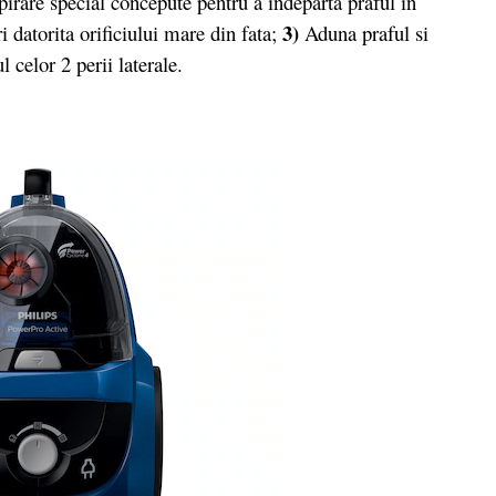
spirare special concepute pentru a indeparta praful in
3)
 datorita orificiului mare din fata;
Aduna praful si
 celor 2 perii laterale.