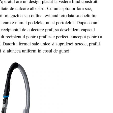
aratul are un design placut la vedere fiind construit
litate de culoare albastru. Cu un aspirator fara sac,
 în magazine sau online, evitand totodata sa cheltuim
 sa curete numai podelele, nu si portofelul. Dupa ce am
m recipientul de colectare praf, sa deschidem capacul
lt recipientul pentru praf este perfect conceput pentru a
. Datorita formei sale unice si suprafetei netede, praful
ui si aluneca uniform in cosul de gunoi.