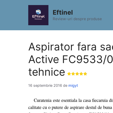
Sari
la
Eftinel
conținut
Review-uri despre produse
Aspirator fara s
Active FC9533/09 
tehnice
16 septembrie 2016
de
migyt
Curatenia este esentiala la casa fiecaruia dint
calitate cu o putere de aspirare destul de buna