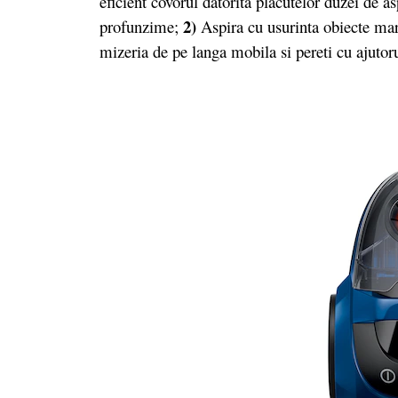
eficient covorul datorita placutelor duzei de a
2)
profunzime;
Aspira cu usurinta obiecte mari
mizeria de pe langa mobila si pereti cu ajutorul