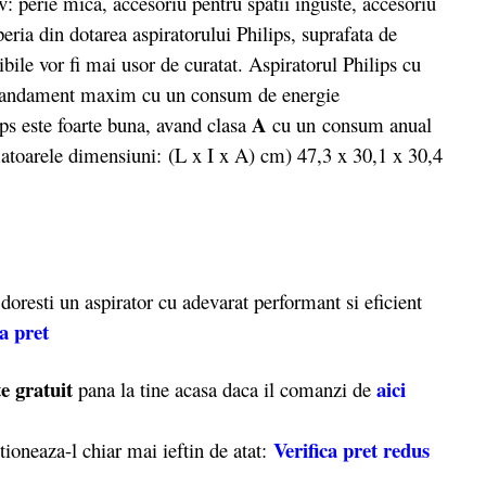
v: perie mica, accesoriu pentru spatii inguste, accesoriu
eria din dotarea aspiratorului Philips, suprafata de
bile vor fi mai usor de curatat. Aspiratorul Philips cu
 randament maxim cu un consum de energie
A
ips este foarte buna, avand clasa
cu un
consum anual
atoarele dimensiuni: (L x I x A) cm) 47,3 x 30,1 x 30,4
oresti un aspirator cu adevarat performant si eficient
ta pret
e gratuit
aici
pana la tine acasa daca il comanzi de
Verifica pret redus
tioneaza-l chiar mai ieftin de atat: