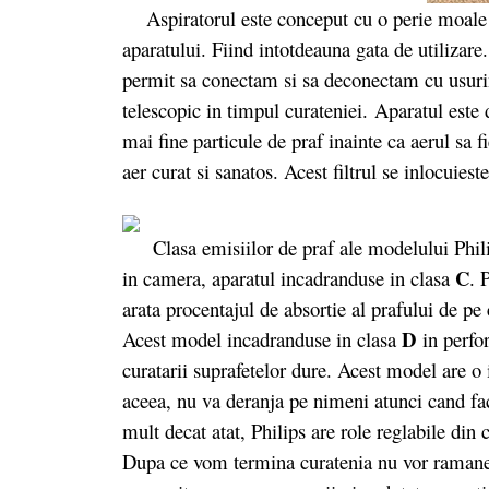
Aspiratorul este conceput cu o perie moale pe
aparatului. Fiind intotdeauna gata de utilizar
permit sa conectam si sa deconectam cu usurint
telescopic in timpul curateniei.
Aparatul este d
mai fine particule de praf inainte ca aerul sa f
aer curat si sanatos. Acest filtrul se inlocuiest
Clasa emisiilor de praf ale modelului Philips 
C
in camera, aparatul incadranduse in clasa
. 
arata procentajul de absortie al prafului de pe
D
Acest model incadranduse in clasa
in perfor
curatarii suprafetelor dure. Acest model are o 
aceea, nu va deranja pe nimeni atunci cand f
mult decat atat, Philips are role reglabile din
Dupa ce vom termina curatenia nu vor ramane n