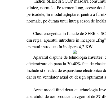
Indicii SEER şi SCOP măsoară consumul anual
zilnice, normale. Pe termen lung, aceste două v
perioadele, în modul aşteptare, pentru a furniza
normale, pe durata unui întreg sezon de încălzi
Clasa energetica in functie de SEER si SCO
din reţea, aparatul introduce în încăpere „fr
aparatul introduce în încăpere 4,2 KW.
inverter
Aparatul dispune de tehnologia
,
eficientizare de pana la 30-40% fata de clas
include si o valva de expansiune electronica de 
dar si un ventilator axial cu design optimizat
Acest model fiind dotat cu tehnologia Inverter
37 d
aparatului de aer produce un zgomot de