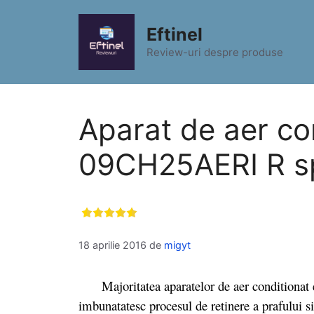
Sari
la
Eftinel
conținut
Review-uri despre produse
Aparat de aer co
09CH25AERI R spe
18 aprilie 2016
de
migyt
Majoritatea aparatelor de aer conditionat exi
imbunatatesc procesul de retinere a prafului si 