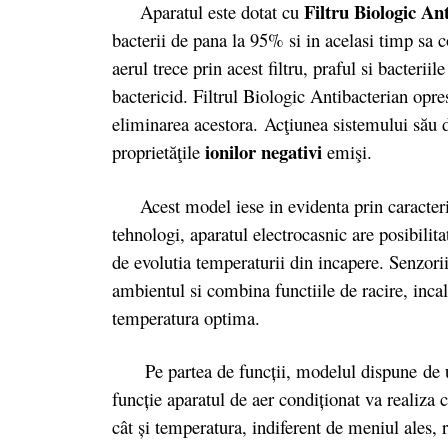
Filtru Biologic An
Aparatul este dotat cu
bacterii de pana la 95% si in acelasi timp sa c
aerul trece prin acest filtru, praful si bacterii
bactericid. Filtrul Biologic Antibacterian opr
eliminarea acestora.
Ac
ţiunea sistemului său d
ionilor negativi
proprietăţile
emişi.
Acest model iese in evidenta prin caracteris
tehnologi, aparatul electrocasnic are posibilit
de evolutia temperaturii din incapere. Senzor
ambientul si combina functiile de racire, incalz
temperatura optima.
Pe partea de funcții, modelul dispune de u
funcţie aparatul de aer condiţionat va realiza
cât şi temperatura, indiferent de meniul ales, 