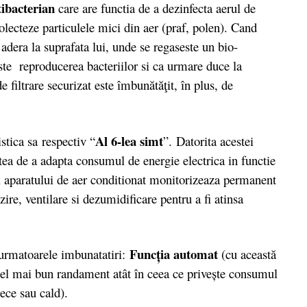
tibacterian
care are functia de a dezinfecta aerul de
olecteze particulele mici din aer (praf, polen). Cand
le adera la suprafata lui, unde se regaseste un bio-
este reproducerea bacteriilor si ca urmare duce la
e filtrare securizat este îmbunătăţi
t
, în plus, de
Al 6-lea simt
tica sa respectiv “
”. Datorita acestei
atea de a adapta consumul de energie electrica in functie
ii aparatului de aer conditionat monitorizeaza permanent
ire, ventilare si dezumidificare pentru a fi atinsa
Funcţia automat
rmatoarele imbunatatiri:
(cu această
 cel mai bun randament atât în ceea ce priveşte consumul
rece sau cald).