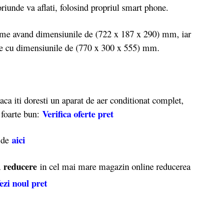
oriunde va aflati, folosind propriul smart phone.
me avand dimensiunile de (722 x 187 x 290) mm, iar
ame cu dimensiunile de (770 x 300 x 555) mm.
iti doresti un aparat de aer conditionat complet,
Verifica oferte
pret
t foarte bun:
aici
i de
reducere
a
in cel mai mare magazin online reducerea
ezi noul pret