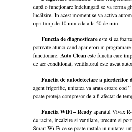
după o funcţionare îndelungată se va forma ghe
încălzire. In acest moment se va activa automa
opri timp de 10 min odata la 50 de min.
Functia de diagnosticare
este si ea foart
potrivite atunci cand apar erori in programare s
Auto Clean
functionare.
este functia care im
de aer conditionat, ventilatorul este uscat aut
Functia de autodetectare a pierderilor d
agent frigorific, unitatea va arata eroare cod 
poate proteja compresor de a fi afectat de temp
Functia WiFi – Ready
aparatul
Vivax R-d
de racire, incalzire si ventilare, precum si p
Smart Wi-Fi ce se poate instala in unitatea i