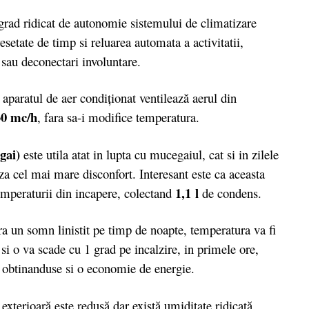
grad ridicat de autonomie sistemului de climatizare
setate de timp si reluarea automata a activitatii,
sau deconectari involuntare.
 aparatul de aer condiţionat ventilează aerul din
30 mc/h
, fara sa-i modifice temperatura.
gai)
este utila atat in lupta cu mucegaiul, cat si in zilele
za cel mai mare disconfort. Interesant este ca aceasta
1,1 l
emperaturii din incapere, colectand
de condens.
ra un somn linistit pe timp de noapte, temperatura va fi
i o va scade cu 1 grad pe incalzire, in primele ore,
, obtinanduse si o economie de energie.
exterioară este redusă dar există umiditate ridicată,