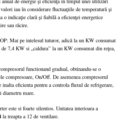
 de energie şi eficienţa în timpul unei utilizări
alori iau în considerare fluctuaţiile de temperatură şi
 o indicaţie clară şi fiabilă a eficienţei energetice
re sau răcire.
P: Mai pe intelesul tuturor, adică la un KW consumat
ig” de 7,4 KW si „caldura” la un KW consumat din reţea,
 compresorul functionand gradual, obtinandu-se o
icele compresoare, On/Off. De asemenea compresorul
inalta eficienta pentru a controla fluxul de refrigerare,
 si diametru mare.
 este si foarte silentios. Unitatea interioara a
B
la treapta a 12 de ventilare.