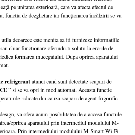
aţă pe unitatea exterioară, care va afecta efectul de
t funcţia de dezgheţare iar funcţionarea încălzirii se va
e utila deoarece este menita sa iti furnizeze informatiile
au chiar functionare oferindu-ti solutii la erorile de
piedica formarea mucegaiului. Dupa oprirea aparatului
omat.
e refrigerant
atunci cand sunt detectate scapari de
” CE ” si se va opri in mod automat. Aceasta functie
eraturile ridicate din cauza scapari de agent frigorific.
esign, va ofera acum posibilitatea de a accesa functiile
ornirea/oprirea aparatului prin intermediul modulului M-
nterioara. Prin intermediului modulului M-Smart Wi-Fi