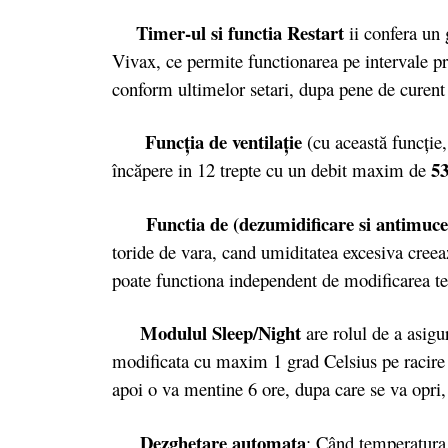
Timer-ul si functia Restart
ii confera un 
Vivax, ce permite functionarea pe intervale pre
conform ultimelor setari, dupa pene de curent 
Funcţia de ventilaţie
(cu această funcţie,
5
încăpere in 12 trepte cu un debit maxim de
Functia de (dezumidificare si antimuce
toride de vara, cand umiditatea excesiva creea
poate functiona independent de modificarea t
Modulul Sleep/Night
are rolul de a asigu
modificata cu maxim 1 grad Celsius pe racire s
apoi o va mentine 6 ore, dupa care se va opri
Dezghetare automata
: Când temperatura 