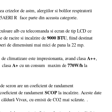
rizelor de astm, alergiilor si bolilor respiratorii
AERI R face parte din aceasta categorie.
oare alb cu telecomanda si ecran de tip LCD ce
9000 BTU
e de racire si incalzire de
, fiind destinat
caperi de dimensiuni mai mici de pana la 22 mp.
A++
 de climatizare este impresionanta, avand clasa
,
A+
770W/h
i clasa
cu un consum maxim de
la
e de sezon are un coeficient de randament
SCOP
coeficient de randament
la incalzire. Aceste date
e căldură Vivax, cu emisii de CO2 mai scăzute. .