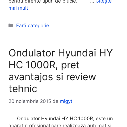
pentru diferite tipuri de blucle. …
Citește
mai mult
Categorii
Fără categorie
Ondulator Hyundai HY
HC 1000R, pret
avantajos si review
tehnic
20 noiembrie 2015
de
migyt
Ondulator Hyundai HY HC 1000R, este un
aparat profesional care realizeaza automat si