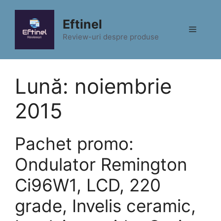
Sari
la
Eftinel
Meniu
conținut
Review-uri despre produse
Lună:
noiembrie
2015
Pachet promo:
Ondulator Remington
Ci96W1, LCD, 220
grade, Invelis ceramic,