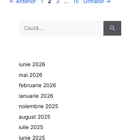
Pagina
Pagina
Pagina
Pagina
←
Anterior
1
2
3
…
15
Următor
→
Caută
după:
iunie 2026
mai 2026
februarie 2026
ianuarie 2026
noiembrie 2025
august 2025
iulie 2025
iunie 2025