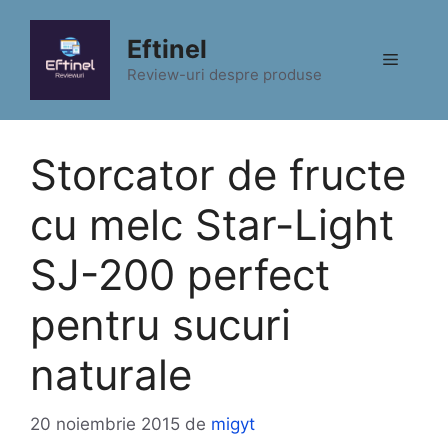
Sari
la
Eftinel
Meniu
conținut
Review-uri despre produse
Storcator de fructe
cu melc Star-Light
SJ-200 perfect
pentru sucuri
naturale
20 noiembrie 2015
de
migyt