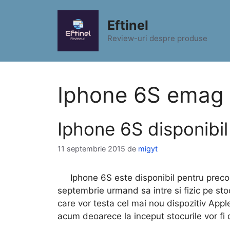
Sari
la
Eftinel
conținut
Review-uri despre produse
Iphone 6S emag
Iphone 6S disponibi
11 septembrie 2015
de
migyt
Iphone 6S este disponibil pentru precom
septembrie urmand sa intre si fizic pe sto
care vor testa cel mai nou dispozitiv Ap
acum deoarece la inceput stocurile vor fi