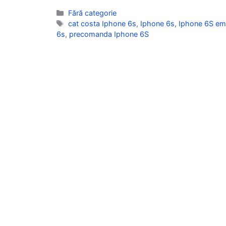
Categorii
Fără categorie
Etichete
cat costa Iphone 6s
,
Iphone 6s
,
Iphone 6S e
6s
,
precomanda Iphone 6S