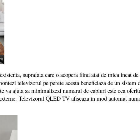
xistenta, suprafata care o acopera fiind atat de mica incat de 
ontezi televizorul pe perete acesta beneficiaza de un sistem de
e te va ajuta sa minimalizezi numarul de cabluri este cea oferi
r externe. Televizorul QLED TV afiseaza in mod automat numele d