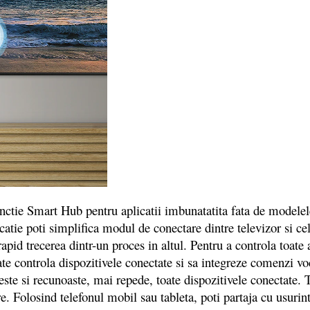
Smart Hub pentru aplicatii imbunatatita fata de modelele a
atie poti simplifica modul de conectare dintre televizor si cel
rapid trecerea dintr-un proces in altul. Pentru a controla toate
controla dispozitivele conectate si sa integreze comenzi voca
Gaseste si recunoaste, mai repede, toate dispozitivele conect
are. Folosind telefonul mobil sau tableta, poti partaja cu usurin