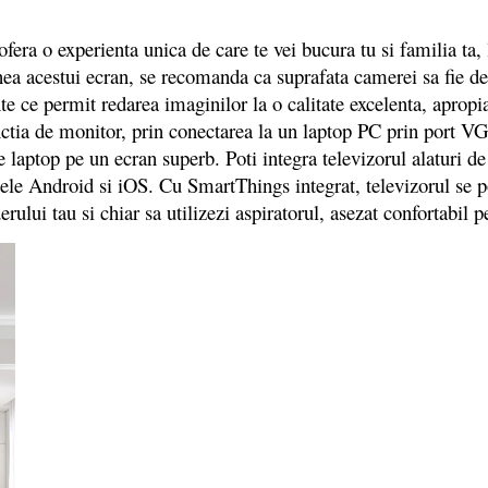
a o experienta unica de care te vei bucura tu si familia ta, l
iunea acestui ecran, se recomanda ca suprafata camerei sa fi
te ce permit redarea imaginilor la o calitate excelenta, apropia
nctia de monitor, prin conectarea la un laptop PC prin port V
laptop pe un ecran superb. Poti integra televizorul alaturi de 
 Android si iOS. Cu SmartThings integrat, televizorul se poate
iderului tau si chiar sa utilizezi aspiratorul, asezat confortabil