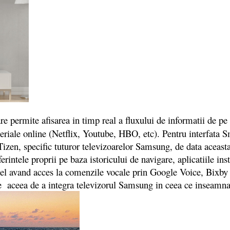
re permite afisarea in timp real a fluxului de informatii de pe
 seriale online (Netflix, Youtube, HBO, etc). Pentru interfata S
 Tizen, specific tuturor televizoarelor Samsung, de data aceas
rintele proprii pe baza istoricului de navigare, aplicatiile inst
vand acces la comenzile vocale prin Google Voice, Bixby si Al
ste aceea de a integra televizorul Samsung in ceea ce inseamna