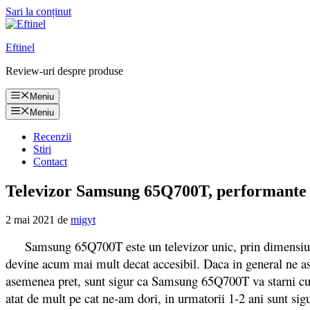
Sari la conținut
Eftinel
Review-uri despre produse
Meniu
Meniu
Recenzii
Stiri
Contact
Televizor Samsung 65Q700T, performante 
2 mai 2021
de
migyt
Samsung 65Q700T este un televizor unic, prin dimensiunea 
devine acum mai mult decat accesibil. Daca in general ne aste
asemenea pret, sunt sigur ca Samsung 65Q700T va starni curi
atat de mult pe cat ne-am dori, in urmatorii 1-2 ani sunt si