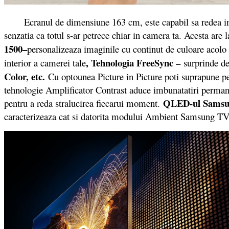
Ecranul de dimensiune 163 cm, este capabil sa redea imagini
senzatia ca totul s-ar petrece chiar in camera ta. Acesta are 
1500–
personalizeaza imaginile cu continut de culoare acolo
, Tehnologia FreeSync –
interior a camerei tale
surprinde de
Color, etc.
Cu optounea Picture in Picture poti suprapune pe 
tehnologie Amplificator Contrast aduce imbunatatiri perma
QLED-ul Samsu
pentru a reda stralucirea fiecarui moment.
caracterizeaza cat si datorita modului Ambient Samsung TV