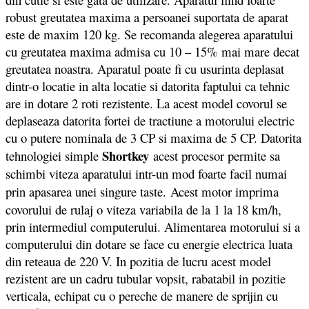
robust greutatea maxima a persoanei suportata de aparat
este de maxim 120 kg. Se recomanda alegerea aparatului
cu greutatea maxima admisa cu 10 – 15% mai mare decat
greutatea noastra. Aparatul poate fi cu usurinta deplasat
dintr-o locatie in alta locatie si datorita faptului ca tehnic
are in dotare 2 roti rezistente. La acest model covorul se
deplaseaza datorita fortei de tractiune a motorului electric
cu o putere nominala de 3 CP si maxima de 5 CP. Datorita
Shortkey
tehnologiei simple
acest procesor permite sa
schimbi viteza aparatului intr-un mod foarte facil numai
prin apasarea unei singure taste.
Acest motor imprima
covorului de rulaj o viteza variabila de la 1 la 18 km/h,
prin intermediul computerului. Alimentarea motorului si a
computerului din dotare se face cu energie electrica luata
din reteaua de 220 V. In pozitia de lucru acest model
rezistent are un cadru tubular vopsit, rabatabil in pozitie
verticala, echipat cu o pereche de manere de sprijin cu