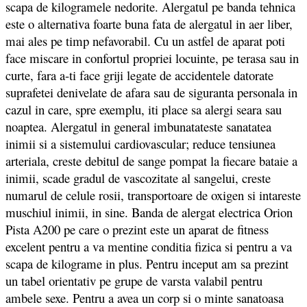
scapa de kilogramele nedorite. Alergatul pe banda tehnica
este o alternativa foarte buna fata de alergatul in aer liber,
mai ales pe timp nefavorabil. Cu un astfel de aparat poti
face miscare in confortul propriei locuinte, pe terasa sau in
curte, fara a-ti face griji legate de accidentele datorate
suprafetei denivelate de afara sau de siguranta personala in
cazul in care, spre exemplu, iti place sa alergi seara sau
noaptea. Alergatul in general imbunatateste sanatatea
inimii si a sistemului cardiovascular; reduce tensiunea
arteriala, creste debitul de sange pompat la fiecare bataie a
inimii, scade gradul de vascozitate al sangelui, creste
numarul de celule rosii, transportoare de oxigen si intareste
muschiul inimii, in sine. Banda de alergat electrica Orion
Pista A200 pe care o prezint este un aparat de fitness
excelent pentru a va mentine conditia fizica si pentru a va
scapa de kilograme in plus. Pentru inceput am sa prezint
un tabel orientativ pe grupe de varsta valabil pentru
ambele sexe. Pentru a avea un corp si o minte sanatoasa