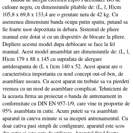
culoare negru, cu dimensiunile pliabile de: (L, l, H)cm
105,8 x 69,8 x 133,4 are o greutate neta de 42 kg. Cu
asemenea dimensiuni banda ocupa putin spatiu, putand sa
fie foarte usor depozitata in debara. Sistemul de pliere
manual este dotat si cu un dispozitiv de blocare la pliere.
Depliere acestui model dupa deblocare se face la fel
manual. Acest model ansamblat are dimensiunile de: (L, l,
H)cm 179 x 88 x 145 cu suprafata de alergare
antiderapanta de (L x l)cm 140 x 52. Acest aparat are o
caracteristica importanta cu noul concept out-of-box, de
asamblare usoara. Cu acest aparat nu trebuie sa va pierdeti
vremea cu un mod de asamblare complicat. Tehnicieni de
la aceasta firma au proiectat o banda de antrenament in
conformitate cu DIN EN 957-1/9, care vine in proportie de
95% asamblata in cutie. Acum puteti sa va asamblati
aparatul in cateva minute si sa incepeti antrenamentul. Cu
doar cativa pasi simpli de configurare, aparatul este scos
din cutie si este gata de utilizare. Aparatul fiind foarte