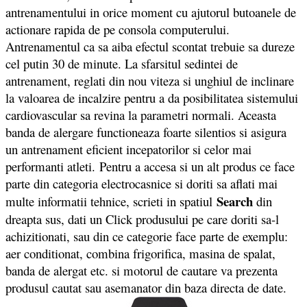
antrenamentului in orice moment cu ajutorul butoanele de
actionare rapida de pe consola computerului.
Antrenamentul ca sa aiba efectul scontat trebuie sa dureze
cel putin 30 de minute. La sfarsitul sedintei de
antrenament, reglati din nou viteza si unghiul de inclinare
la valoarea de incalzire pentru a da posibilitatea sistemului
cardiovascular sa revina la parametri normali. Aceasta
banda de alergare functioneaza foarte silentios si asigura
un antrenament eficient incepatorilor si celor mai
performanti atleti. Pentru a accesa si un alt produs ce face
parte din categoria electrocasnice si doriti sa aflati mai
Search
multe informatii tehnice, scrieti in spatiul
din
dreapta sus, dati un Click produsului pe care doriti sa-l
achizitionati, sau din ce categorie face parte de exemplu:
aer conditionat, combina frigorifica, masina de spalat,
banda de alergat etc. si motorul de cautare va prezenta
produsul cautat sau asemanator din baza directa de date.