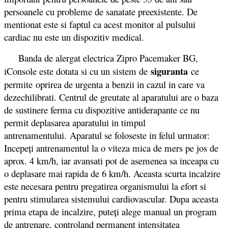
persoanele cu probleme de sanatate preexistente. De
mentionat este si faptul ca acest monitor al pulsului
cardiac nu este un dispozitiv medical.
Banda de alergat electrica Zipro Pacemaker BG,
siguranta
iConsole este dotata si cu un sistem de
ce
permite oprirea de urgenta a benzii in cazul in care va
dezechilibrati. Centrul de greutate al aparatului are o baza
de sustinere ferma cu dispozitive antiderapante ce nu
permit deplasarea aparatului in timpul
antrenamentului. Aparatul se foloseste in felul urmator:
Incepeți antrenamentul la o viteza mica de mers pe jos de
aprox. 4 km/h, iar avansati pot de asemenea sa inceapa cu
o deplasare mai rapida de 6 km/h. Aceasta scurta incalzire
este necesara pentru pregatirea organismului la efort si
pentru stimularea sistemului cardiovascular. Dupa aceasta
prima etapa de incalzire, puteți alege manual un program
de antrenare, controland permanent intensitatea