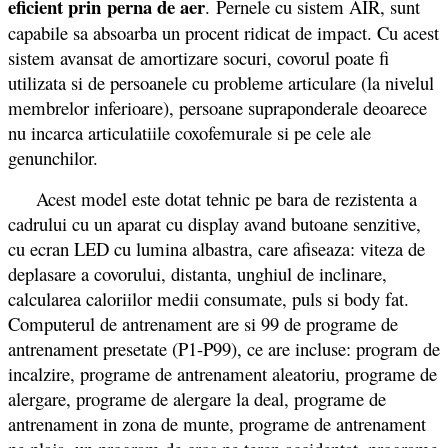
eficient prin
perna de aer
.
Pernele cu sistem AIR, sunt
capabile sa absoarba un procent ridicat de impact. Cu acest
sistem avansat de amortizare socuri, covorul poate fi
utilizata si de persoanele cu probleme articulare (la nivelul
membrelor inferioare), persoane supraponderale deoarece
nu incarca articulatiile coxofemurale si pe cele ale
genunchilor.
Acest model este dotat tehnic pe bara de rezistenta a
cadrului cu un aparat cu display avand butoane senzitive,
cu ecran LED cu lumina albastra, care afiseaza: viteza de
deplasare a covorului, distanta, unghiul de inclinare,
calcularea caloriilor medii consumate, puls si body fat.
Computerul de antrenament are si 99 de programe de
antrenament presetate (P1-P99), ce are incluse: program de
incalzire, programe de antrenament aleatoriu, programe de
alergare, programe de alergare la deal, programe de
antrenament in zona de munte, programe de antrenament