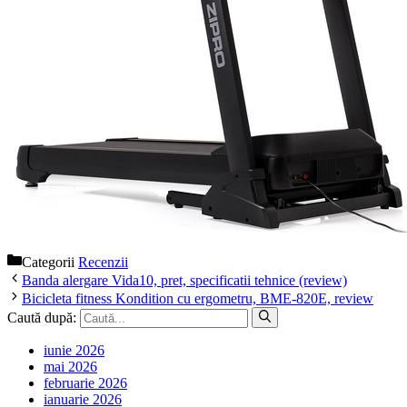
Categorii
Recenzii
Banda alergare Vida10, pret, specificatii tehnice (review)
Bicicleta fitness Kondition cu ergometru, BME-820E, review
Caută după:
iunie 2026
mai 2026
februarie 2026
ianuarie 2026