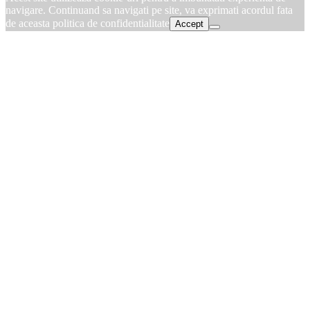
navigare. Continuand sa navigati pe site, va exprimati acordul fata
de aceasta politica de confidentialitate
Accept