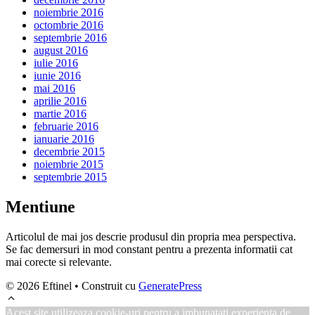
noiembrie 2016
octombrie 2016
septembrie 2016
august 2016
iulie 2016
iunie 2016
mai 2016
aprilie 2016
martie 2016
februarie 2016
ianuarie 2016
decembrie 2015
noiembrie 2015
septembrie 2015
Mentiune
Articolul de mai jos descrie produsul din propria mea perspectiva.
Se fac demersuri in mod constant pentru a prezenta informatii cat
mai corecte si relevante.
© 2026 Eftinel
• Construit cu
GeneratePress
Acest site utilizeaza cookie-uri pentru a imbunatati experienta de