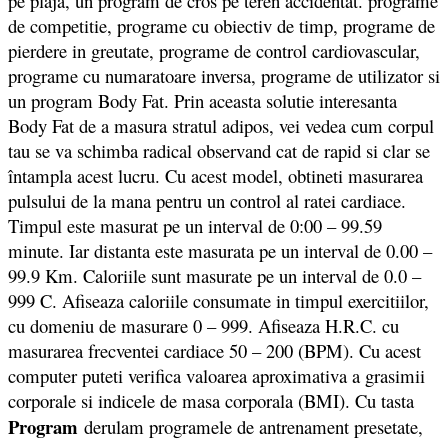
pe plaja, un program de cros pe teren accidentat. programe
de competitie, programe cu obiectiv de timp, programe de
pierdere in greutate, programe de control cardiovascular,
programe cu numaratoare inversa, programe de utilizator si
un program Body Fat. Prin aceasta solutie interesanta
Body Fat de a masura stratul adipos, vei vedea cum corpul
tau se va schimba radical observand cat de rapid si clar se
întampla acest lucru. Cu acest model, obtineti masurarea
pulsului de la mana pentru un control al ratei cardiace.
Timpul este masurat pe un interval de 0:00 – 99.59
minute. Iar distanta este masurata pe un interval de 0.00 –
99.9 Km. Caloriile sunt masurate pe un interval de 0.0 –
999 C. Afiseaza caloriile consumate in timpul exercitiilor,
cu domeniu de masurare 0 – 999. Afiseaza H.R.C. cu
masurarea frecventei cardiace 50 – 200 (BPM). Cu acest
computer puteti verifica valoarea aproximativa a grasimii
corporale si indicele de masa corporala (BMI). Cu tasta
Program
derulam programele de antrenament presetate,