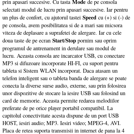
Mode
prin apasari succesive. Cu tasta
de pe consola
selectati modul de lucru prin apasari succesive. Iar pentru
Speed
un plus de confort, cu ajutorul tastei
cu (+) si (-) de
pe consola, avem posibilitatea si de a mari sau micsora
viteza de deplasare a suprafetei de alergare. Iar cu cele
Start
Stop
doua taste de pe ecran
/
pornim sau oprim
programul de antrenament in derulare sau modul de
lucru. Aceasta consola are incarcator USB, cu conectare
MP3 si difuzoare incorporate HI-FI, cu suport pentru
tableta si Sistem WLAN incorporat. Daca atasam un
telefon inteligent sau o tableta banda de alergare se poate
conecta la diverse surse audio, externe, sau prin folosirea
unor dispozitive de stocare la iesire USB sau folosind un
card de memorie. Aceasta permite redarea melodiilor
preferate de pe orice player portabil compatibil. La
capitolul conectivitate acesta dispune de un port USB
HOST, iesiri audio; MP3. Iesiri video; MPEG-4, AVI.
Placa de retea suporta transmisii in internet de pana la 4