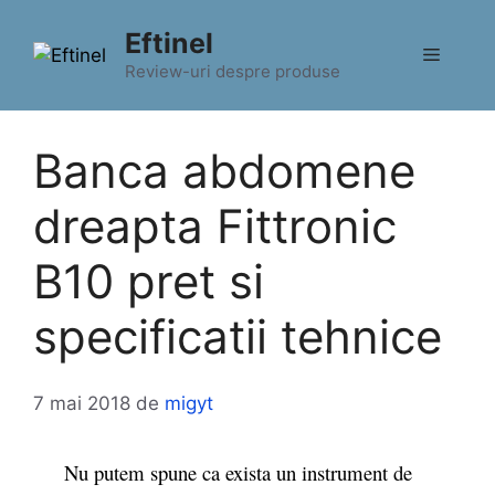
Sari
Eftinel
la
Meniu
conținut
Review-uri despre produse
Banca abdomene
dreapta Fittronic
B10 pret si
specificatii tehnice
7 mai 2018
de
migyt
Nu putem spune ca exista un instrument de