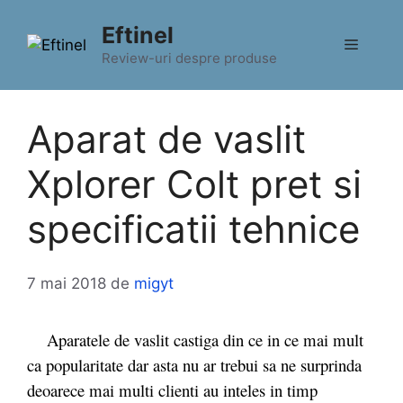
Sari
Eftinel
la
Meniu
conținut
Review-uri despre produse
Aparat de vaslit
Xplorer Colt pret si
specificatii tehnice
7 mai 2018
de
migyt
Aparatele de vaslit castiga din ce in ce mai mult
ca popularitate dar asta nu ar trebui sa ne surprinda
deoarece mai multi clienti au inteles in timp