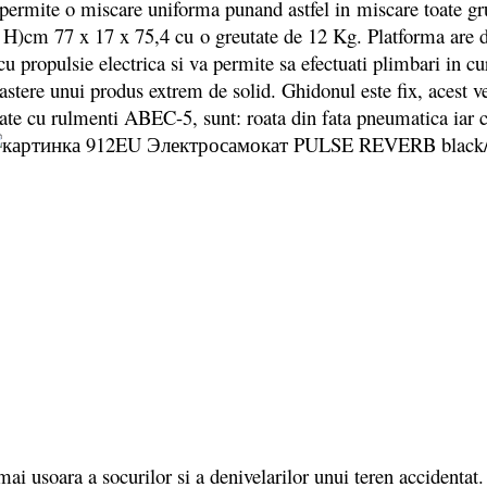
mite o miscare uniforma punand astfel in miscare toate gru
l, H)cm 77 x 17 x 75,4 cu o greutate de 12 Kg. Platforma are 
ropulsie electrica si va permite sa efectuati plimbari in curt
u nastere unui produs extrem de solid. Ghidonul este fix, acest
te cu rulmenti ABEC-5, sunt: roata din fata pneumatica iar ce
ai usoara a socurilor si a denivelarilor unui teren accidentat