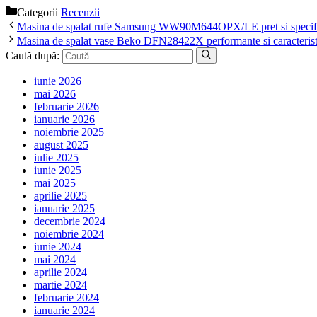
Categorii
Recenzii
Masina de spalat rufe Samsung WW90M644OPX/LE pret si specific
Masina de spalat vase Beko DFN28422X performante si caracteristi
Caută după:
iunie 2026
mai 2026
februarie 2026
ianuarie 2026
noiembrie 2025
august 2025
iulie 2025
iunie 2025
mai 2025
aprilie 2025
ianuarie 2025
decembrie 2024
noiembrie 2024
iunie 2024
mai 2024
aprilie 2024
martie 2024
februarie 2024
ianuarie 2024