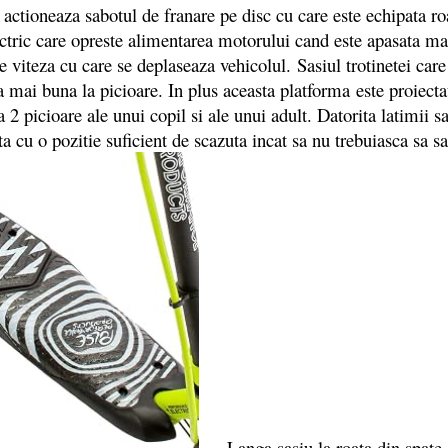
actioneaza sabotul de franare pe disc cu care este echipata roa
ectric care opreste alimentarea motorului cand este apasata ma
e viteza cu care se deplaseaza vehicolul. Sasiul trotinetei care
a mai buna la picioare. In plus aceasta platforma este proiectat
a 2 picioare ale unui copil si ale unui adult. Datorita latimii 
ata cu o pozitie suficient de scazuta incat sa nu trebuiasca sa 
Langa sasiu la roata din spate exi