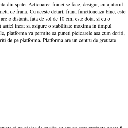
ta din spate. Actionarea franei se face, desigur, cu ajutorul
neta de frana. Cu aceste dotari, frana functioneaza bine, este
 are o distanta fata de sol de 10 cm, este dotat si cu o
 astfel incat sa asigure o stabilitate maxima in timpul
sale, platforma va permite sa puneti picioarele asa cum doriti,
sariti de pe platforma. Platforma are un centru de greutate
sta si un picior de sprijin cu arc pe care trotineta poate fi