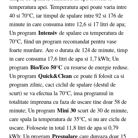
temperatura apei. Temperatura apei poate varia intre
40 si 70°C, iar timpul de spalare intre 92 si 176 de
minute in care consuma intre 12,6 si 17 litri de apa;
Intensiv
Un program
de spalare cu temperatura de
70°C, fiind un program recomandat pentru vase
foarte murdare. Are o durata de 124 de minute, timp
in care consuma 17,6 litri de apa si 1,7 kWh; Un
Bio/Eco
50°C
program
cu resurse de energie reduse.
Quick&Clean
Un program
ce poate fi folosit ca si
program zilnic, caci ciclul de spalare (destul de
scurt) se va efectua la 70°C, insa programul in
totalitate impreuna cu faza de uscare tine doar 58 de
Mini 30
minute; Un program
scurt
de 30 de minute,
care spala la temperatura de 35°C, si nu are ciclu de
uscare. Foloseste in total 11,8 litri de apa si 0,79
Prespalare
kWh; Un program
care dureaza doar 15