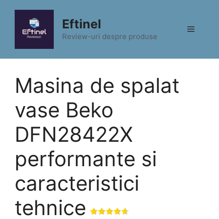
Sari
la
Eftinel
Meniu
conținut
Review-uri despre produse
Masina de spalat
vase Beko
DFN28422X
performante si
caracteristici
tehnice