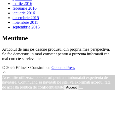
martie 2016
februarie 2016
ianuarie 2016
decembrie 2015
noiembrie 2015
septembrie 2015
Mentiune
Articolul de mai jos descrie produsul din propria mea perspectiva.
Se fac demersuri in mod constant pentru a prezenta informatii cat
mai corecte si relevante.
© 2026 Eftinel
• Construit cu
GeneratePress
Acest site utilizeaza cookie-uri pentru a imbunatati experienta de
navigare. Continuand sa navigati pe site, va exprimati acordul fata
de aceasta politica de confidentialitate
Accept