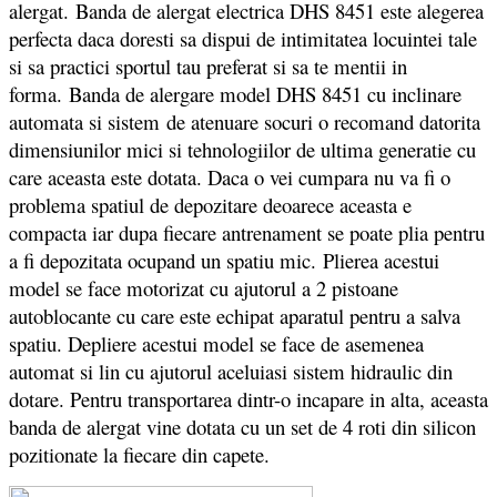
alergat. Banda de alergat electrica DHS 8451 este alegerea
perfecta daca doresti sa dispui de intimitatea locuintei tale
si sa practici sportul tau preferat si sa te mentii in
forma.
Banda de alergare model DHS 8451 cu inclinare
automata si sistem de atenuare socuri o recomand datorita
dimensiunilor mici si tehnologiilor de ultima generatie cu
care aceasta este dotata. Daca o vei cumpara nu va fi o
problema spatiul de depozitare deoarece aceasta e
compacta iar dupa fiecare antrenament se poate plia pentru
a fi depozitata ocupand un spatiu mic. Plierea acestui
model se face motorizat cu ajutorul a 2 pistoane
autoblocante cu care este echipat aparatul pentru a salva
spatiu. Depliere acestui model se face de asemenea
automat si lin cu ajutorul aceluiasi sistem hidraulic din
dotare. Pentru transportarea dintr-o incapare in alta, aceasta
banda de alergat vine dotata cu un set de 4 roti din silicon
pozitionate la fiecare din capete.