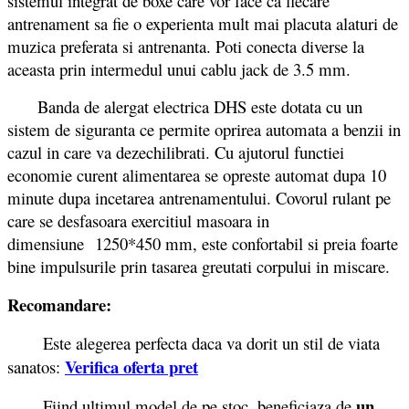
sistemul integrat de boxe care vor face ca fiecare
antrenament sa fie o experienta mult mai placuta alaturi de
muzica preferata si antrenanta. Poti conecta diverse la
aceasta prin intermedul unui cablu jack de 3.5 mm.
Banda de alergat electrica DHS este dotata cu un
sistem de siguranta ce permite oprirea automata a benzii in
cazul in care va dezechilibrati. Cu ajutorul functiei
economie curent alimentarea se opreste automat dupa 10
minute dupa incetarea antrenamentului. Covorul rulant pe
care se desfasoara exercitiul masoara in
dimensiune 1250*450 mm, este confortabil si preia foarte
bine impulsurile prin tasarea greutati corpului in miscare.
Recomandare:
Este alegerea perfecta daca va dorit un stil de viata
Verifica oferta pret
sanatos:
un
Fiind ultimul model de pe stoc, beneficiaza de