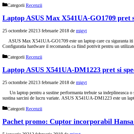
Categorii
Recenzii
Laptop ASUS Max X541UA-GO1709 pret si s
25 octombrie 2021
3 februarie 2018
de
migyt
ASUS Max X541UA-GO1709 este un laptop care cu siguranta iti va atrag
Configuratia hardware il recomanda ca fiind potrivit pentru un utiliza
Categorii
Recenzii
Laptop ASUS X541UA-DM1223 pret si speci
25 octombrie 2021
3 februarie 2018
de
migyt
Un laptop pentru a sustine performanta trebuie sa indeplineasca o ser
sustina sarcini de lucru variate. ASUS X541UA-DM1223 este un laptop 
Categorii
Recenzii
Pachet promo: Cuptor incorporabil Hansa B