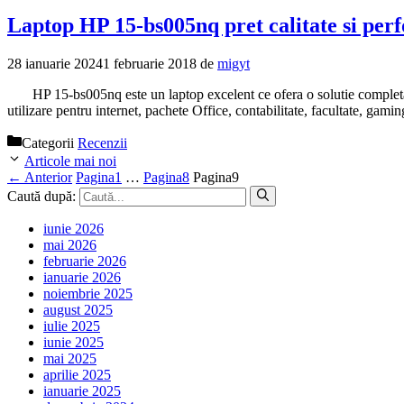
Laptop HP 15-bs005nq pret calitate si pe
28 ianuarie 2024
1 februarie 2018
de
migyt
HP 15-bs005nq este un laptop excelent ce ofera o solutie completa indife
utilizare pentru internet, pachete Office, contabilitate, facultate, g
Categorii
Recenzii
Articole mai noi
←
Anterior
Pagina
1
…
Pagina
8
Pagina
9
Caută după:
iunie 2026
mai 2026
februarie 2026
ianuarie 2026
noiembrie 2025
august 2025
iulie 2025
iunie 2025
mai 2025
aprilie 2025
ianuarie 2025