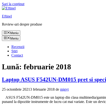
Sari la conținut
Eftinel
Review-uri despre produse
Meniu
Meniu
Recenzii
Stiri
Contact
Lună:
februarie 2018
Laptop ASUS F542UN-DM015 pret si specifi
25 octombrie 2021
3 februarie 2018
de
migyt
ASUS F542UN-DM015 este un laptop din clasa multimedia/gaming cu per
punand la dipozitie instrumente de lucru cat mai variate. Este un dev