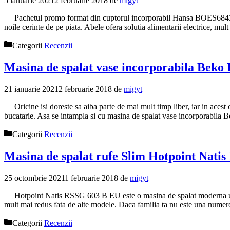
5 ianuarie 2021
2 februarie 2018
de
migyt
Pachetul promo format din cuptorul incorporabil Hansa BOES68432 si 
noile cerinte de pe piata. Abele ofera solutia alimentarii electrice, mu
Categorii
Recenzii
Masina de spalat vase incorporabila Beko D
21 ianuarie 2021
2 februarie 2018
de
migyt
Oricine isi doreste sa aiba parte de mai mult timp liber, iar in acest c
bucatarie. Asa se intampla si cu masina de spalat vase incorporabi
Categorii
Recenzii
Masina de spalat rufe Slim Hotpoint Natis 
25 octombrie 2021
1 februarie 2018
de
migyt
Hotpoint Natis RSSG 603 B EU este o masina de spalat moderna usor de
mult mai redus fata de alte modele. Daca familia ta nu este una nume
Categorii
Recenzii