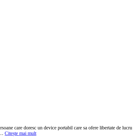
ne care doresc un device portabil care sa ofere libertate de lucru
, …
Citește mai mult