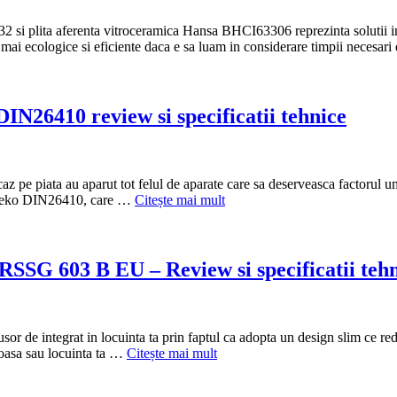
plita aferenta vitroceramica Hansa BHCI63306 reprezinta solutii ined
lt mai ecologice si eficiente daca e sa luam in considerare timpii necesar
IN26410 review si specificatii tehnice
az pe piata au aparut tot felul de aparate care sa deserveasca factorul um
la Beko DIN26410, care …
Citește mai mult
RSSG 603 B EU – Review si specificatii teh
 integrat in locuinta ta prin faptul ca adopta un design slim ce reduc
roasa sau locuinta ta …
Citește mai mult