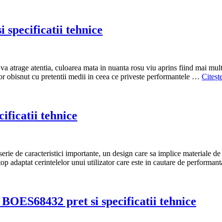
pecificatii tehnice
e atentia, culoarea mata in nuanta rosu viu aprins fiind mai mult decat
tor obisnut cu pretentii medii in ceea ce priveste performantele …
Citeșt
ficatii tehnice
ie de caracteristici importante, un design care sa implice materiale de 
adaptat cerintelelor unui utilizator care este in cautare de performan
OES68432 pret si specificatii tehnice