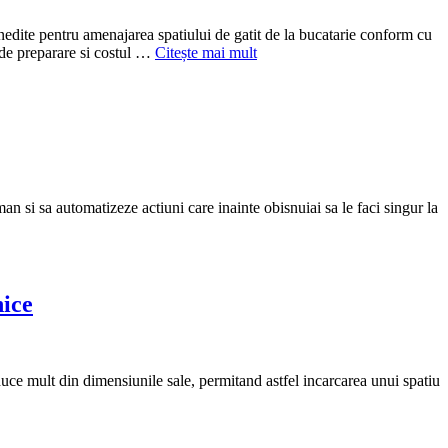
ite pentru amenajarea spatiului de gatit de la bucatarie conform cu
i de preparare si costul …
Citește mai mult
an si sa automatizeze actiuni care inainte obisnuiai sa le faci singur la
nice
e mult din dimensiunile sale, permitand astfel incarcarea unui spatiu