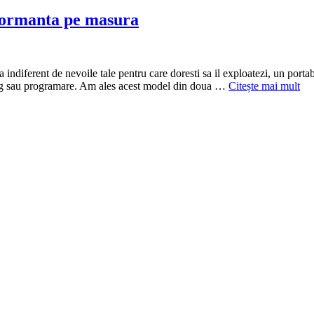
rformanta pe masura
rent de nevoile tale pentru care doresti sa il exploatezi, un portabil co
aming sau programare. Am ales acest model din doua …
Citește mai mult