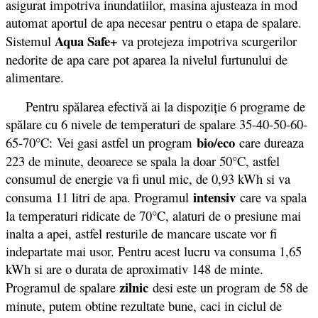
asigurat impotriva inundatiilor, masina ajusteaza in mod
automat aportul de apa necesar pentru o etapa de spalare.
Aqua Safe+
Sistemul
va protejeza impotriva scurgerilor
nedorite de apa care pot aparea la nivelul furtunului de
alimentare.
Pentru spălarea efectivă ai la dispoziție 6 programe de
spălare cu 6 nivele de temperaturi de spalare 35-40-50-60-
bio/eco
65-70°C: Vei gasi astfel un program
care dureaza
223 de minute, deoarece se spala la doar 50°C, astfel
consumul de energie va fi unul mic, de 0,93 kWh si va
intensiv
consuma 11 litri de apa. Programul
care va spala
la temperaturi ridicate de 70°C, alaturi de o presiune mai
inalta a apei, astfel resturile de mancare uscate vor fi
indepartate mai usor. Pentru acest lucru va consuma 1,65
kWh si are o durata de aproximativ 148 de minte.
zilnic
Programul de spalare
desi este un program de 58 de
minute, putem obtine rezultate bune, caci in ciclul de