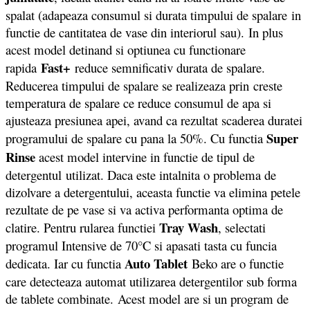
spalat (adapeaza consumul si durata timpului de spalare in
functie de cantitatea de vase din interiorul sau). In plus
acest model detinand si optiunea cu functionare
Fast+
rapida
reduce semnificativ durata de spalare.
Reducerea timpului de spalare se realizeaza prin creste
temperatura de spalare ce reduce consumul de apa si
ajusteaza presiunea apei, avand ca rezultat scaderea duratei
Super
programului de spalare cu pana la 50%. Cu functia
Rinse
acest model intervine in functie de tipul de
detergentul utilizat. Daca este intalnita o problema de
dizolvare a detergentului, aceasta functie va elimina petele
rezultate de pe vase si va activa performanta optima de
Tray Wash
clatire. Pentru rularea functiei
, selectati
programul Intensive de 70°C si apasati tasta cu funcia
Auto Tablet
dedicata. Iar cu functia
Beko are o functie
care detecteaza automat utilizarea detergentilor sub forma
de tablete combinate. Acest model are si un program de