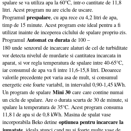
spalare se va utiliza apa la 60°C, intr-o cantitate de 11,8
litri. Acest program nu are ciclu de uscare.
prespalare
Programul
, cu apa rece cu 4,2 litri de apa,
timp de 15 minute. Acest program este ideal pentru a fi
utilizat inainte de inceperea ciclului de spalare propriu-zis.
Automat cu durata
Programul
de 100 –
180
unde senzorul de incarcare alaturi de cel de turbiditate
vor detecta nivelul de murdarie si cantitatea incarcata in
aparat, si vor regla temperatura de spalare intre 40-65°C,
iar consumul de apa va fi intre 11,6-15,8 litri. Deoarece
valorile precedente pot varia asa de mult, si consumul
energetic este foarte variabil, in intervalul 0,90-1,45 kWh.
Mini 30
Un program de spalare
care care contine numai
un ciclu de spalare. Are o durata scurta de 30 de minute, si
spalare la temperatura de 35°C. Acest program consuma
11,8 l de apa si de 0,8 kWh. Masina de spalat vase
optiunea pentru incarcare la
incorporabila Beko detine
jumatate
, ideala atunci cand nu ai foarte multe vase de