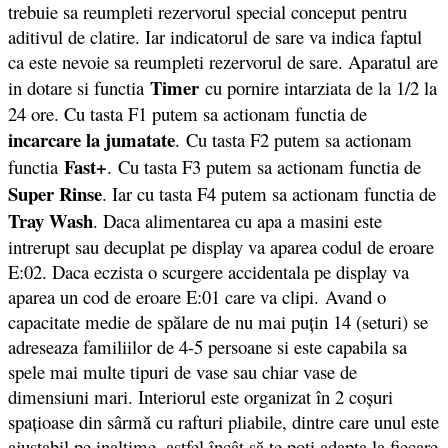
trebuie sa reumpleti rezervorul special conceput pentru
aditivul de clatire. Iar indicatorul de sare va indica faptul
ca este nevoie sa reumpleti rezervorul de sare. Aparatul are
Timer
in dotare si functia
cu pornire intarziata de la 1/2 la
24 ore. Cu tasta F1 putem sa actionam functia de
incarcare la jumatate
. Cu tasta F2 putem sa actionam
Fast+
functia
. Cu tasta F3 putem sa actionam functia de
Super Rinse
. Iar cu tasta F4 putem sa actionam functia de
Tray Wash
. Daca alimentarea cu apa a masini este
intrerupt sau decuplat pe display va aparea codul de eroare
E:02. Daca eczista o scurgere accidentala pe display va
aparea un cod de eroare E:01 care va clipi.
Avand o
capacitate medie de spălare de nu mai puțin 14 (seturi) se
adreseaza familiilor de 4-5 persoane si este capabila sa
spele mai multe tipuri de vase sau chiar vase de
dimensiuni mari. Interiorul este organizat în 2 coșuri
spațioase din sârmă cu rafturi pliabile, dintre care unul este
ajustabil pe inaltime, astfel încât să te poți adapta la fiecare