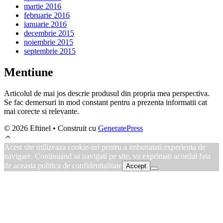
martie 2016
februarie 2016
ianuarie 2016
decembrie 2015
noiembrie 2015
septembrie 2015
Mentiune
Articolul de mai jos descrie produsul din propria mea perspectiva.
Se fac demersuri in mod constant pentru a prezenta informatii cat
mai corecte si relevante.
© 2026 Eftinel
• Construit cu
GeneratePress
Acest site utilizeaza cookie-uri pentru a imbunatati experienta de
navigare. Continuand sa navigati pe site, va exprimati acordul fata
de aceasta politica de confidentialitate
Accept