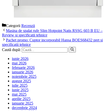
Categorii
Recenzii
Masina de spalat rufe Slim Hotpoint Natis RSSG 603 B EU –
Review si specificatii tehnice
Pachet promo: Cuptor incorporabil Hansa BOES68432 pret si
specificatii tehnice
Caută după:
iunie 2026
mai 2026
februarie 2026
ianuarie 2026
noiembrie 2025
august 2025
iulie 2025
iunie 2025
mai 2025
aprilie 2025
ianuarie 2025
decembrie 2024