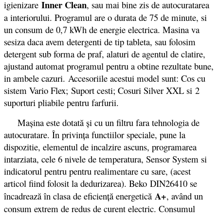
Inner Clean
igienizare
, sau mai bine zis de autocuratarea
a interiorului. Programul are o durata de 75 de minute, si
un consum de 0,7 kWh de energie electrica. Masina va
sesiza daca avem detergenti de tip tableta, sau folosim
detergent sub forma de praf, alaturi de agentul de clatire,
ajustand automat programul pentru a obtine rezultate bune,
in ambele cazuri. Accesoriile acestui model sunt: Cos cu
sistem Vario Flex; Suport cesti; Cosuri Silver XXL si 2
suporturi pliabile pentru farfurii.
Mașina este dotată și cu un filtru fara tehnologia de
autocuratare. În privinţa functiilor speciale, pune la
dispozitie, elementul de incalzire ascuns, programarea
intarziata, cele 6 nivele de temperatura, Sensor System si
indicatorul pentru pentru realimentare cu sare, (acest
articol fiind folosit la dedurizarea). Beko DIN26410 se
A+
încadrează în clasa de eficiență energetică
, având un
consum extrem de redus de curent electric. Consumul