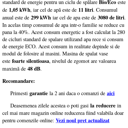
Bio/Eco
standard de energie pentru un ciclu de spălare
este
1,05 kWh
11 litri
de
, iar cel de apă este de
. Consumul
299 kWh
3080 de litri
anual este de
iar cel de apa este de
.
In acelas timp consumul de apa intr-o familie se reduce cu
pana la 40%. Acest consum energetic a fost calculat la 280
de cicluri standard de spalare utilizand apa rece si consum
de energie ECO. Acest consum in realitate depinde si de
modul de folosire al masini. Masina de spalat vase
foarte silentioasa
este
, nivelul de zgomot are valoarea
48 dB
maximă de
.
Recomandare:
garantie
aici
Primesti
la 2 ani daca o comanzi de
la reducere
Deasemenea zilele acestea o poti gasi
in
cel mai mare magazin online reducerea fiind valabila doar
Vezi noul pret actualizat
pentru comenzile online: