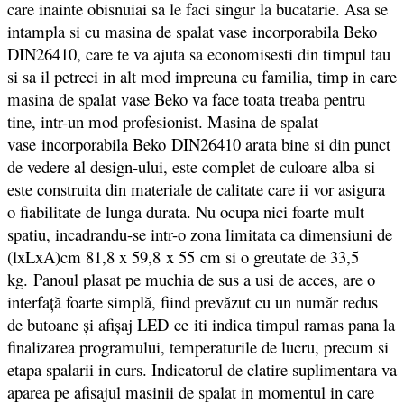
care inainte obisnuiai sa le faci singur la bucatarie. Asa se
intampla si cu masina de spalat vase incorporabila Beko
DIN26410, care te va ajuta sa economisesti din timpul tau
si sa il petreci in alt mod impreuna cu familia, timp in care
masina de spalat vase Beko va face toata treaba pentru
tine, intr-un mod profesionist. Masina de spalat
vase incorporabila Beko DIN26410 arata bine si din punct
de vedere al design-ului, este complet de culoare alba si
este construita din materiale de calitate care ii vor asigura
o fiabilitate de lunga durata. Nu ocupa nici foarte mult
spatiu, incadrandu-se intr-o zona limitata ca dimensiuni de
(lxLxA)cm 81,8 x 59,8 x 55 cm si o greutate de 33,5
kg.
Panoul plasat pe muchia de sus a usi de acces, are o
interfață foarte simplă, fiind prevăzut cu un număr redus
de butoane și afișaj LED
ce
iti indica timpul ramas pana la
finalizarea programului, temperaturile de lucru, precum si
etapa spalarii in curs. Indicatorul de clatire suplimentara va
aparea pe afisajul masinii de spalat in momentul in care