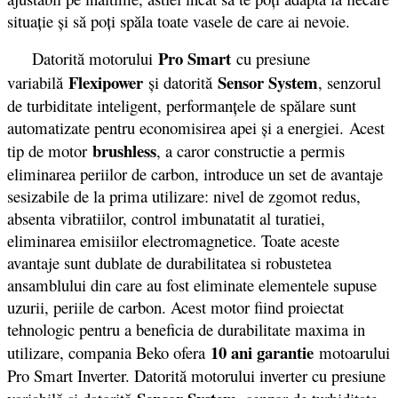
situație și să poți spăla toate vasele de care ai nevoie.
Pro Smart
Datorită motorului
cu presiune
Flexipower
Sensor System
variabilă
şi datorită
, senzorul
de turbiditate inteligent, performanţele de spălare sunt
automatizate pentru economisirea apei şi a energiei. Acest
brushless
tip de motor
, a caror constructie a permis
eliminarea periilor de carbon, introduce un set de avantaje
sesizabile de la prima utilizare: nivel de zgomot redus,
absenta vibratiilor, control imbunatatit al turatiei,
eliminarea emisiilor electromagnetice. Toate aceste
avantaje sunt dublate de durabilitatea si robustetea
ansamblului din care au fost eliminate elementele supuse
uzurii, periile de carbon. Acest motor fiind proiectat
tehnologic pentru a beneficia de durabilitate maxima in
10 ani garantie
utilizare, compania Beko ofera
motoarului
Pro Smart Inverter. Datorită motorului inverter cu presiune