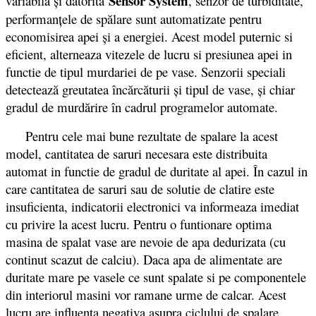
Sensor System
variabilă şi datorită
, senzor de turbiditate,
performanţele de spălare sunt automatizate pentru
economisirea apei şi a energiei. Acest model puternic si
eficient, alterneaza vitezele de lucru si presiunea apei in
functie de tipul murdariei de pe vase. Senzorii speciali
detectează greutatea încărcăturii și tipul de vase, și chiar
gradul de murdărire în cadrul programelor automate.
Pentru cele mai bune rezultate de spalare la acest
model, cantitatea de saruri necesara este distribuita
automat in functie de gradul de duritate al apei. În cazul in
care cantitatea de saruri sau de solutie de clatire este
insuficienta, indicatorii electronici va informeaza imediat
cu privire la acest lucru. Pentru o funtionare optima
masina de spalat vase are nevoie de apa dedurizata (cu
continut scazut de calciu). Daca apa de alimentate are
duritate mare pe vasele ce sunt spalate si pe componentele
din interiorul masini vor ramane urme de calcar. Acest
lucru are influenta negativa asupra ciclului de spalare,