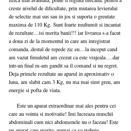
creste nivelul de dificultate, prin mutarea levierului
de selectie mai sus sau in jos si suporta o greutate
maxima de 110 Kg. Sunt foarte multumit si incantat
de rezultate…isi merita banii!!! iar livrarea s-a facut
a doua zi de la momentul in care am inregistrat
comanda..destul de repede zic eu…la inceput cand
am vazut fimuletul am crezut ca este vrajeala….dar
intr-un final m-am gandit sa il comand si nu regret.
Deja primele rezultate au aparul in aproximativ o
luna, am slabit cam 3 Kg, nu ma mai simt greu, am
energie si pofta de viata.
Este un aparat extraordinar mai ales pentru cei
care au vointa si motivatie! Imi lucreaza muschii
abdominali cum nici abdomenele nu o faceau! Este
un aparat care merita, numai ca va trebuie