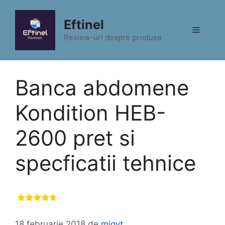
Sari
la
Eftinel
Meniu
conținut
Review-uri despre produse
Banca abdomene
Kondition HEB-
2600 pret si
specficatii tehnice
18 februarie 2018
de
migyt